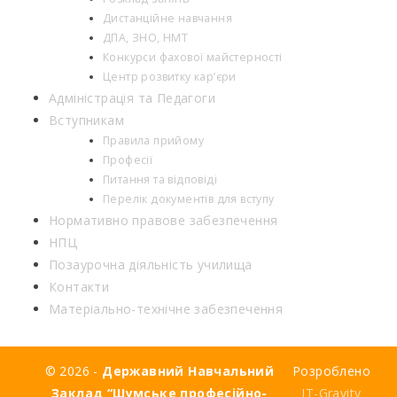
Дистанційне навчання
ДПА, ЗНО, НМТ
Конкурси фахової майстерності
Центр розвитку кар’єри
Адміністрація та Педагоги
Вступникам
Правила прийому
Професії
Питання та відповіді
Перелік документів для вступу
Нормативно правове забезпечення
НПЦ
Позаурочна діяльність училища
Контакти
Матеріально-технічне забезпечення
© 2026 -
Державний Навчальний
Розроблено
Заклад “Шумське професійно-
IT-Gravity