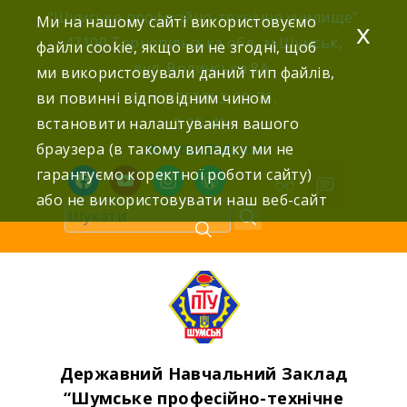
Skip
“Шумське професійно-технічне училище”
Ми на нашому сайті використовуємо
x
to
47100 Тернопільська обл., м.Шумськ,
файли cookie, якщо ви не згодні, щоб
content
вул. Волинська 8А,
ми використовували даний тип файлів,
ви повинні відповідним чином
тел: (03558) 2-22-76,
встановити налаштування вашого
2-25-42,
браузера (в такому випадку ми не
shumdnz@ukr.net
гарантуємо коректної роботи сайту)
facebook
youtube
instagram
wordpress
або не використовувати наш веб-сайт
Державний Навчальний Заклад
“Шумське професійно-технічне