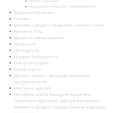
Робота з батьками
Склад ради учнівського самоврядування
Віртуальна бібліотека
Головна
Державні стандарти професійно-технічної освіти
Діяльність НПЦ
Діяльність самоврядування
Для батьків
Для педагогів
Довідник безбар’єрності
Електронна форма
Закони України
Критерії, правила і процедури оцінювання
здобувачів освіти
Ментальне здоров’я
Методична комісія викладачів професійно-
теоретичної підготовки, майстрів виробничого
навчання з професії «Перукар (перукар-модельєр),