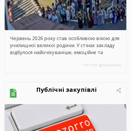
Червень 2026 року став особливою віхою для
училищної великої родини. У стінах закладу
відбулося найочікуваніше, емоційне та
неймовірно душевне свято — випускний.
Читати детальніше
Цього дня ми офіційно провели у доросле
життя покоління талановитих, сміливих та
цілеспрямованих молодих людей, які попри
всі виклики сьогодення впевнено йшли до
Публічні закупівлі
своєї мети. Урочиста подія розпочалася з
хвилини мовчання. Схиливши голови, […]