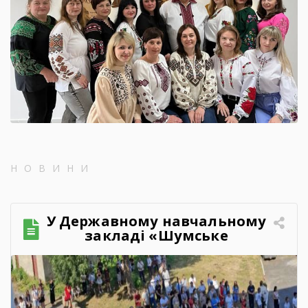
НОВИНИ
У Державному навчальному
закладі «Шумське
професійно-технічне
училище» відбувся
зворушливий випускний
захід – 2026