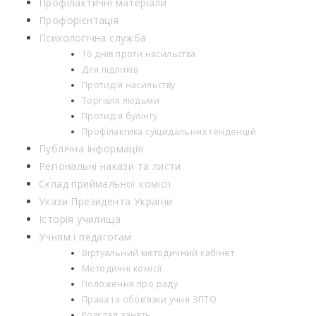
Профілактичні матеріали
Профорієнтація
Психологічна служба
16 днів проти насильства
Для підлітків
Протидія насильству
Торгівля людьми
Протидія булінгу
Профілактика суїцидальних тенденцій
Публічна інформація
Регіональні накази та листи
Склад приймальної комісії
Укази Президента України
Історія училища
Учням і педагогам
Віртуальний методичний кабінет
Методичні комісії
Положення про раду
Права та обов’язки учня ЗПТО
Розклад занять