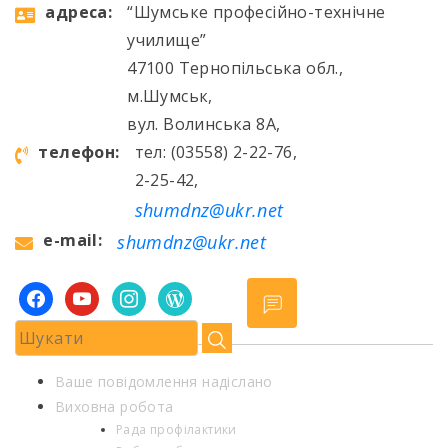
aдресa:
“Шумське професійно-технічне
училище”
47100 Тернопільська обл.,
м.Шумськ,
вул. Волинська 8А,
телефон:
тел: (03558) 2-22-76,
2-25-42,
shumdnz@ukr.net
e-mail:
shumdnz@ukr.net
facebook
youtube
instagram
wordpress
Ваше повідомлення надіслано
Виховна робота
Рада профілактики