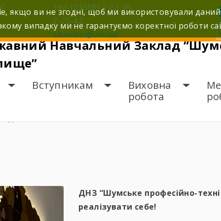
е”
тел: (03558) 2-22-76,
e, якщо ви не згодні, щоб ми використовували даний
2-25-42,
кому випадку ми не гарантуємо коректної роботи са
shumdnz@ukr.net
жавний Навчальний Заклад “Шумс
лище”
Вступникам
Виховна
Ме
робота
ро
ПЕДАГОГАМ
ДНЗ “Шумське професійно-техн
реалізувати себе!