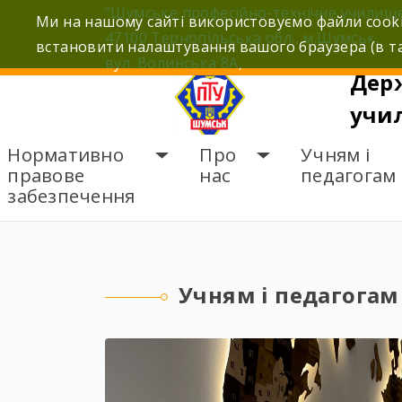
Skip
“Шумське професійно-технічне училищ
Ми на нашому сайті використовуємо файли cooki
to
47100 Тернопільська обл., м.Шумськ,
встановити налаштування вашого браузера (в та
content
вул. Волинська 8А,
Дер
учи
Нормативно
Про
Учням і
правове
нас
педагогам
забезпечення
ГОЛОВНА
УЧНЯМ І 
Учням і педагогам