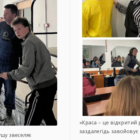
«Краса – це відкритий
заздалегідь завойовує 
ушу звеселяє