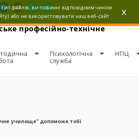
facebook
youtube
instagram
wordpress
 тип файлів, ви повинні відповідним чином
x
йту) або не використовувати наш веб-сайт
ьке професійно-технічне
тодична
Психологічна
НПЦ
бота
служба
ічне училище” допоможе тобі