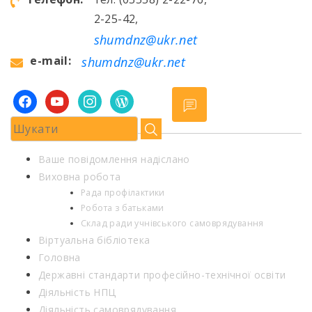
2-25-42,
shumdnz@ukr.net
e-mail:
shumdnz@ukr.net
facebook
youtube
instagram
wordpress
Ваше повідомлення надіслано
Виховна робота
Рада профілактики
Робота з батьками
Склад ради учнівського самоврядування
Віртуальна бібліотека
Головна
Державні стандарти професійно-технічної освіти
Діяльність НПЦ
Діяльність самоврядування