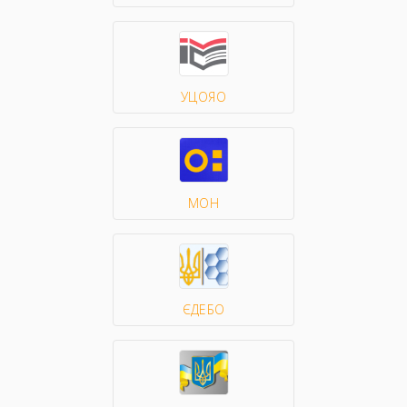
УЦОЯО
МОН
ЄДЕБО