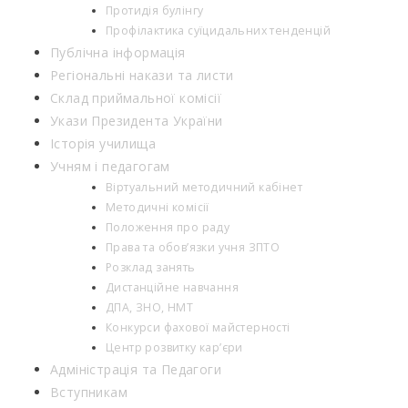
Протидія булінгу
Профілактика суїцидальних тенденцій
Публічна інформація
Регіональні накази та листи
Склад приймальної комісії
Укази Президента України
Історія училища
Учням і педагогам
Віртуальний методичний кабінет
Методичні комісії
Положення про раду
Права та обов’язки учня ЗПТО
Розклад занять
Дистанційне навчання
ДПА, ЗНО, НМТ
Конкурси фахової майстерності
Центр розвитку кар’єри
Адміністрація та Педагоги
Вступникам