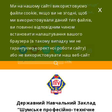
Skip
“Шумське професійно-технічне училище”
Ми на нашому сайті використовуємо
x
to
47100 Тернопільська обл., м.Шумськ,
файли cookie, якщо ви не згодні, щоб
content
вул. Волинська 8А,
ми використовували даний тип файлів,
ви повинні відповідним чином
тел: (03558) 2-22-76,
встановити налаштування вашого
2-25-42,
браузера (в такому випадку ми не
shumdnz@ukr.net
гарантуємо коректної роботи сайту)
facebook
youtube
instagram
wordpress
або не використовувати наш веб-сайт
Державний Навчальний Заклад
“Шумське професійно-технічне