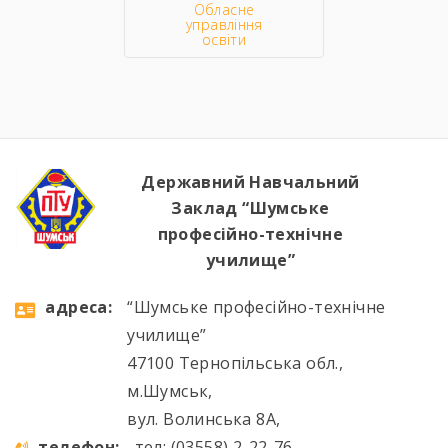
Обласне
управління
освіти
Державний Навчальний
Заклад “Шумське
професійно-технічне
училище”
aдресa:
“Шумське професійно-технічне
училище”
47100 Тернопільська обл.,
м.Шумськ,
вул. Волинська 8А,
телефон:
тел: (03558) 2-22-76,