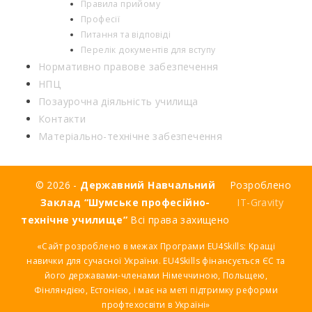
Правила прийому
Професії
Питання та відповіді
Перелік документів для вступу
Нормативно правове забезпечення
НПЦ
Позаурочна діяльність училища
Контакти
Матеріально-технічне забезпечення
© 2026 -
Державний Навчальний
Розроблено
Заклад “Шумське професійно-
IT-Gravity
технічне училище”
Всі права захищено
«Сайт розроблено в межах Програми EU4Skills: Кращі
навички для сучасної України. EU4Skills фінансується ЄС та
його державами-членами Німеччиною, Польщею,
Фінляндією, Естонією, і має на меті підтримку реформи
профтехосвіти в Україні»