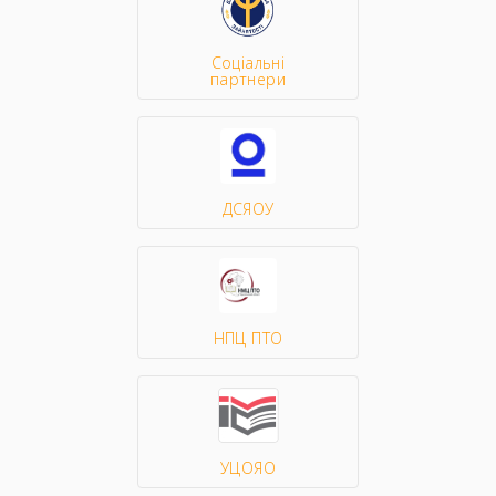
Соціальні
партнери
ДСЯОУ
НПЦ ПТО
УЦОЯО