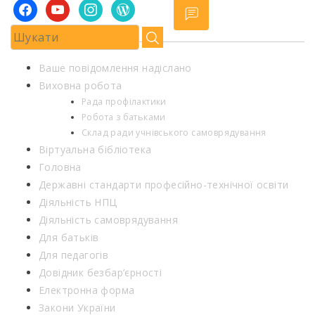
facebook
youtube
instagram
wordpress
Ваше повідомлення надіслано
Виховна робота
Рада профілактики
Робота з батьками
Склад ради учнівського самоврядування
Віртуальна бібліотека
Головна
Державні стандарти професійно-технічної освіти
Діяльність НПЦ
Діяльність самоврядування
Для батьків
Для педагогів
Довідник безбар’єрності
Електронна форма
Закони України