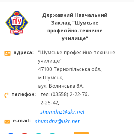
Державний Навчальний
Заклад “Шумське
професійно-технічне
училище”
aдресa:
“Шумське професійно-технічне
училище”
47100 Тернопільська обл.,
м.Шумськ,
вул. Волинська 8А,
телефон:
тел: (03558) 2-22-76,
2-25-42,
shumdnz@ukr.net
e-mail:
shumdnz@ukr.net