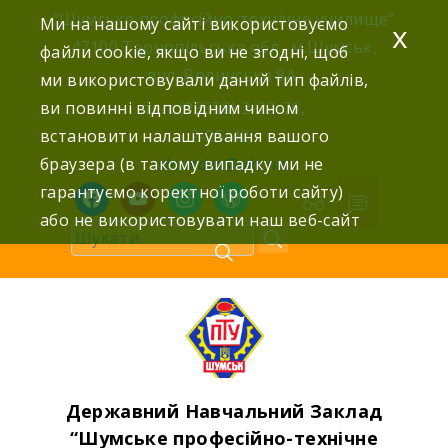
Skip
“Шумське професійно-технічне училище”
Ми на нашому сайті використовуємо
x
to
47100 Тернопільська обл., м.Шумськ,
файли cookie, якщо ви не згодні, щоб
content
вул. Волинська 8А,
ми використовували даний тип файлів,
ви повинні відповідним чином
тел: (03558) 2-22-76,
встановити налаштування вашого
2-25-42,
браузера (в такому випадку ми не
shumdnz@ukr.net
гарантуємо коректної роботи сайту)
facebook
youtube
instagram
wordpress
або не використовувати наш веб-сайт
Державний Навчальний Заклад
“Шумське професійно-технічне