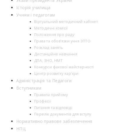
Укази Президента України
Історія училища
Учням і педагогам
Віртуальний методичний кабінет
Методичні комісії
Положення про раду
Права та обов’язки учня ЗПТО
Розклад занять
Дистанційне навчання
ДПА, ЗНО, НМТ
Конкурси фахової майстерності
Центр розвитку кар’єри
Адміністрація та Педагоги
Вступникам
Правила прийому
Професії
Питання та відповіді
Перелік документів для вступу
Нормативно правове забезпечення
НПЦ