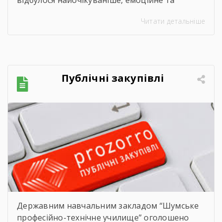
неймовірно душевне свято — випускний.
Читати детальніше
Цього дня ми офіційно провели у доросле
життя покоління талановитих, сміливих та
цілеспрямованих молодих людей, які попри
всі виклики сьогодення впевнено йшли до
своєї мети. Урочиста подія розпочалася з
Публічні закупівлі
хвилини мовчання. Схиливши голови, […]
Державним навчальним закладом “Шумське
професійно-технічне училище” оголошено