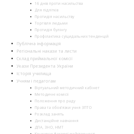
16 днів проти насильства
Для підлітків
Протидія насильству
Торгівля людьми
Протидія булінгу
Профілактика суїцидальних тенденцій
Публічна інформація
Регіональні накази та листи
Склад приймальної комісії
Укази Президента України
Історія училища
Учням і педагогам
Віртуальний методичний кабінет
Методичні комісії
Положення про раду
Права та обов’язки учня ЗПТО
Розклад занять
Дистанційне навчання
ДПА, ЗНО, НМТ
Конкурси фахової майстерності