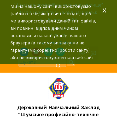
Skip
“Шумське професійно-технічне училище”
Ми на нашому сайті використовуємо
x
to
47100 Тернопільська обл., м.Шумськ,
файли cookie, якщо ви не згодні, щоб
content
вул. Волинська 8А,
ми використовували даний тип файлів,
ви повинні відповідним чином
тел: (03558) 2-22-76,
встановити налаштування вашого
2-25-42,
браузера (в такому випадку ми не
shumdnz@ukr.net
гарантуємо коректної роботи сайту)
facebook
youtube
instagram
wordpress
або не використовувати наш веб-сайт
Державний Навчальний Заклад
“Шумське професійно-технічне