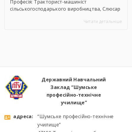
Професія: Тракторист-машиніст
сільськогосподарького виробництва, Слюсар
з ремонту Сільськогосподарських машин та
Читати детальніше
устаткування, водій автотранспортних
засобів Професія: Муляр, Штукатур, Маляр
Професія: Перукар (перукар-модельєр),
Манікюрник.
Державний Навчальний
Заклад “Шумське
професійно-технічне
училище”
aдресa:
“Шумське професійно-технічне
училище”