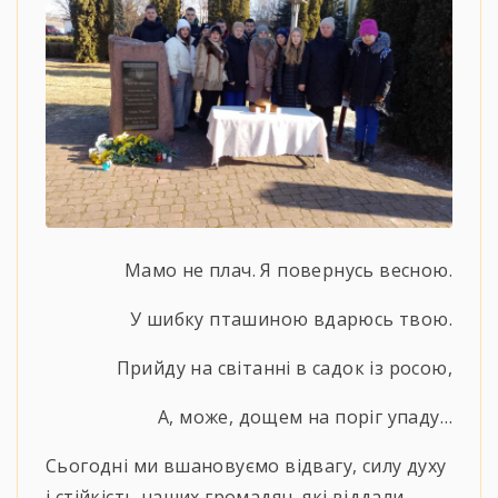
Мамо не плач. Я повернусь весною.
У шибку пташиною вдарюсь твою.
Прийду на світанні в садок із росою,
А, може, дощем на поріг упаду…
Сьогодні ми вшановуємо відвагу, силу духу
і стійкість наших громадян, які віддали