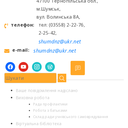
47100 Тернопільська обл.,
м.Шумськ,
вул. Волинська 8А,
телефон:
тел: (03558) 2-22-76,
2-25-42,
shumdnz@ukr.net
e-mail:
shumdnz@ukr.net
facebook
youtube
instagram
wordpress
Ваше повідомлення надіслано
Виховна робота
Рада профілактики
Робота з батьками
Склад ради учнівського самоврядування
Віртуальна бібліотека