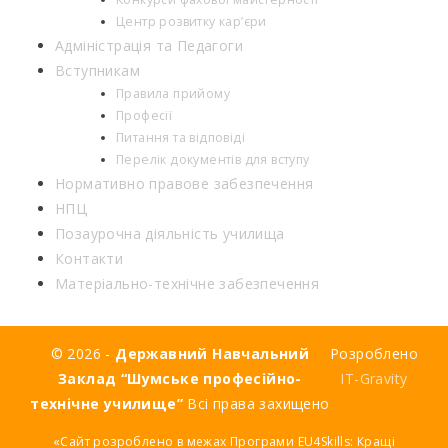
Центр розвитку кар’єри
Адміністрація та Педагоги
Вступникам
Правила прийому
Професії
Питання та відповіді
Перелік документів для вступу
Нормативно правове забезпечення
НПЦ
Позаурочна діяльність училища
Контакти
Матеріально-технічне забезпечення
© 2026 -
Державний Навчальний
Розроблено
Заклад “Шумське професійно-
IT-Gravity
технічне училище”
Всі права захищено
«Сайт розроблено в межах Програми EU4Skills: Кращі