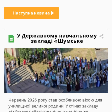
Наступна новина
У Державному навчальному
закладі «Шумське
професійно-технічне
училище» відбувся
зворушливий випускний
захід – 2026
Червень 2026 року став особливою віхою для
училищної великої родини. У стінах закладу
відбулося найочікуваніше, емоційне та