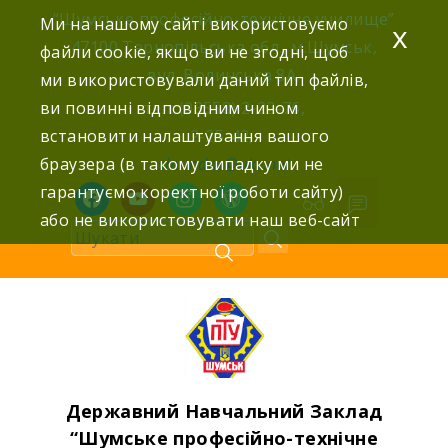
Skip
“Шумське професійно-технічне училище”
Ми на нашому сайті використовуємо
x
to
47100 Тернопільська обл., м.Шумськ,
файли cookie, якщо ви не згодні, щоб
content
вул. Волинська 8А,
ми використовували даний тип файлів,
ви повинні відповідним чином
тел: (03558) 2-22-76,
встановити налаштування вашого
2-25-42,
браузера (в такому випадку ми не
shumdnz@ukr.net
гарантуємо коректної роботи сайту)
facebook
youtube
instagram
wordpress
або не використовувати наш веб-сайт
Державний Навчальний Заклад
“Шумське професійно-технічне