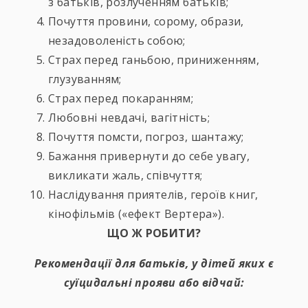
з батьків, розлученням батьків;
Почуття провини, сорому, образи,
незадоволеність собою;
Страх перед ганьбою, приниженням,
глузуванням;
Страх перед покаранням;
Любовні невдачі, вагітність;
Почуття помсти, погроз, шантажу;
Бажання привернути до себе увагу,
викликати жаль, співчуття;
Наслідування приятелів, героїв книг,
кінофільмів («ефект Вертера»).
ЩО Ж РОБИТИ?
Рекомендації для батьків, у дітей яких є
суїцидальні прояви або відчай: