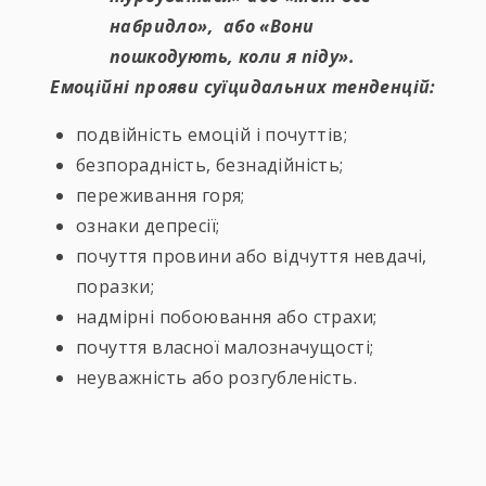
набридло», aбо «Вони
пошкодують, коли я піду».
Емоційні прояви суїцидальних тенденцій:
подвійність емоцій і почуттів;
безпорадність, безнадійність;
переживання горя;
ознаки депресії;
почуття провини або відчуття невдачі,
поразки;
надмірні побоювання або страхи;
почуття власної малозначущості;
неуважність або розгубленість.