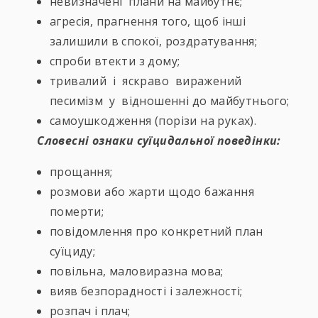
невизначені плани на майбутнє;
агресія, прагнення того, щоб інші
залишили в спокої, роздратування;
спроби втекти з дому;
тривалий і яскраво виражений
песимізм у відношенні до майбутнього;
самоушкодження (порізи на руках).
Словесні ознаки суїцидальної поведінки:
прощання;
розмови або жарти щодо бажання
померти;
повідомлення про конкретний план
суїциду;
повільна, маловиразна мова;
вияв безпорадності і залежності;
розпач і плач;