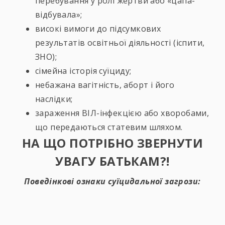
перебування у ролі жертви або «цапа-
відбувала»;
високі вимоги до підсумкових
результатів освітньої діяльності (іспити,
ЗНО);
сімейна історія суїциду;
небажана вагітність, аборт і його
наслідки;
зараження ВІЛ-інфекцією або хворобами,
що передаються статевим шляхом.
НА ЩО ПОТРІБНО ЗВЕРНУТИ
УВАГУ БАТЬКАМ?!
Поведінкові ознаки суїцидальної загрози: