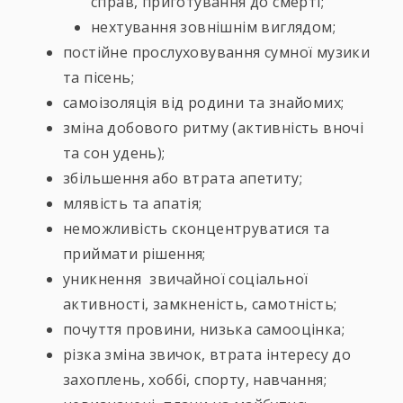
справ, приготування до смерті;
нехтування зовнішнім виглядом;
постійне прослуховування сумної музики
та пісень;
самоізоляція від родини та знайомих;
зміна добового ритму (активність вночі
та сон удень);
збільшення або втрата апетиту;
млявість та апатія;
неможливість сконцентруватися та
приймати рішення;
уникнення звичайної соціальної
активності, замкненість, самотність;
почуття провини, низька самооцінка;
різка зміна звичок, втрата інтересу до
захоплень, хоббі, спорту, навчання;