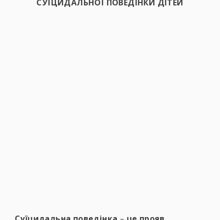
СУЇЦИДАЛЬНОЇ ПОВЕДІНКИ ДІТЕЙ
Суїцидальна поведінка
–
це прояв