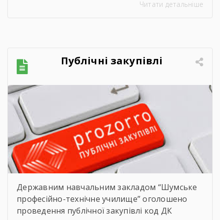
Читати детальніше
Цього дня ми офіційно провели у доросле
життя покоління талановитих, сміливих та
цілеспрямованих молодих людей, які попри
всі виклики сьогодення впевнено йшли до
своєї мети. Урочиста подія розпочалася з
Публічні закупівлі
хвилини мовчання. Схиливши голови, […]
Державним навчальним закладом “Шумське
професійно-технічне училище” оголошено
проведення публічної закупівлі код ДК