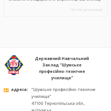
з ремонту Сільськогосподарських машин та
Читати детальніше
устаткування, водій автотранспортних
засобів Професія: Муляр, Штукатур, Маляр
Професія: Перукар (перукар-модельєр),
Манікюрник.
Державний Навчальний
Заклад “Шумське
професійно-технічне
училище”
aдресa:
“Шумське професійно-технічне
училище”
47100 Тернопільська обл.,
м.Шумськ,