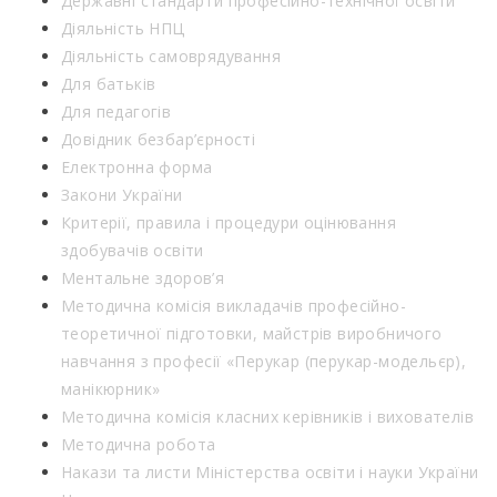
Державні стандарти професійно-технічної освіти
Діяльність НПЦ
Діяльність самоврядування
Для батьків
Для педагогів
Довідник безбар’єрності
Електронна форма
Закони України
Критерії, правила і процедури оцінювання
здобувачів освіти
Ментальне здоров’я
Методична комісія викладачів професійно-
теоретичної підготовки, майстрів виробничого
навчання з професії «Перукар (перукар-модельєр),
манікюрник»
Методична комісія класних керівників і вихователів
Методична робота
Накази та листи Міністерства освіти і науки України