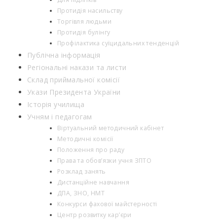
Протидія насильству
Торгівля людьми
Протидія булінгу
Профілактика суїцидальних тенденцій
Публічна інформація
Регіональні накази та листи
Склад приймальної комісії
Укази Президента України
Історія училища
Учням і педагогам
Віртуальний методичний кабінет
Методичні комісії
Положення про раду
Права та обов’язки учня ЗПТО
Розклад занять
Дистанційне навчання
ДПА, ЗНО, НМТ
Конкурси фахової майстерності
Центр розвитку кар’єри