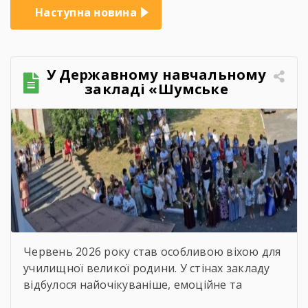
Наступна новина
У Державному навчальному
закладі «Шумське
професійно-технічне
училище» відбувся
зворушливий випускний
захід – 2026
Червень 2026 року став особливою віхою для
училищної великої родини. У стінах закладу
відбулося найочікуваніше, емоційне та
неймовірно душевне свято — випускний.