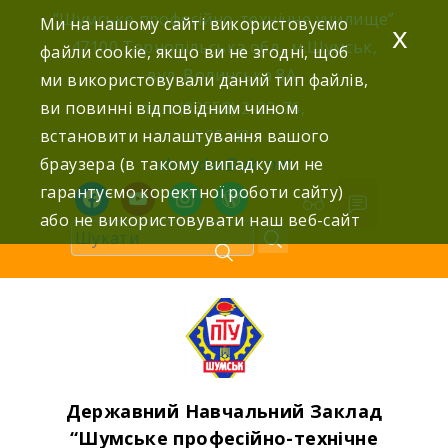
Skip
“Шумське професійно-технічне училище”
Ми на нашому сайті використовуємо
x
to
47100 Тернопільська обл., м.Шумськ,
файли cookie, якщо ви не згодні, щоб
content
вул. Волинська 8А,
ми використовували даний тип файлів,
ви повинні відповідним чином
тел: (03558) 2-22-76,
встановити налаштування вашого
2-25-42,
браузера (в такому випадку ми не
shumdnz@ukr.net
гарантуємо коректної роботи сайту)
facebook
youtube
instagram
wordpress
або не використовувати наш веб-сайт
Державний Навчальний Заклад
“Шумське професійно-технічне