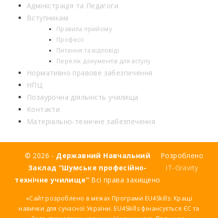
Адміністрація та Педагоги
Вступникам
Правила прийому
Професії
Питання та відповіді
Перелік документів для вступу
Нормативно правове забезпечення
НПЦ
Позаурочна діяльність училища
Контакти
Матеріально-технічне забезпечення
© 2026 -
Державний Навчальний
Розроблено
Заклад “Шумське професійно-
IT-Gravity
технічне училище”
Всі права захищено
«Сайт розроблено в межах Програми EU4Skills: Кращі
навички для сучасної України. EU4Skills фінансується ЄС та