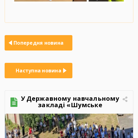
Навігація
Попередня новина
записів
Наступна новина
У Державному навчальному
закладі «Шумське
професійно-технічне
училище» відбувся
зворушливий випускний
захід – 2026