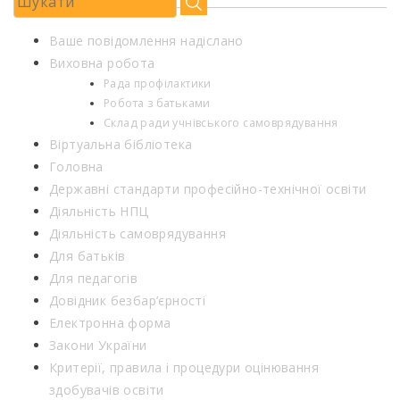
Ваше повідомлення надіслано
Виховна робота
Рада профілактики
Робота з батьками
Склад ради учнівського самоврядування
Віртуальна бібліотека
Головна
Державні стандарти професійно-технічної освіти
Діяльність НПЦ
Діяльність самоврядування
Для батьків
Для педагогів
Довідник безбар’єрності
Електронна форма
Закони України
Критерії, правила і процедури оцінювання
здобувачів освіти