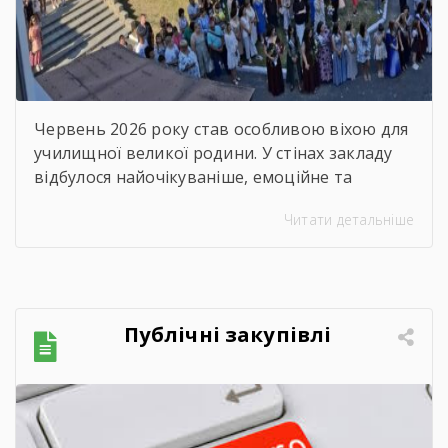
Червень 2026 року став особливою віхою для
училищної великої родини. У стінах закладу
відбулося найочікуваніше, емоційне та
неймовірно душевне свято — випускний.
Читати детальніше
Цього дня ми офіційно провели у доросле
життя покоління талановитих, сміливих та
цілеспрямованих молодих людей, які попри
всі виклики сьогодення впевнено йшли до
своєї мети. Урочиста подія розпочалася з
Публічні закупівлі
хвилини мовчання. Схиливши голови, […]