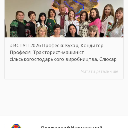
usp=sharing
#ВСТУП 2026 Професія: Кухар, Кондитер
Професія: Тракторист-машиніст
сільськогосподарького виробництва, Слюсар
з ремонту Сільськогосподарських машин та
Читати детальніше
устаткування, водій автотранспортних
засобів Професія: Муляр, Штукатур, Маляр
Професія: Перукар (перукар-модельєр),
Манікюрник.
Державний Навчальний