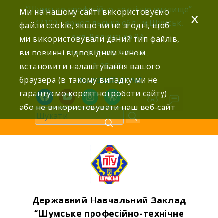
Skip
“Шумське професійно-технічне училище”
Ми на нашому сайті використовуємо
x
to
47100 Тернопільська обл., м.Шумськ,
файли cookie, якщо ви не згодні, щоб
content
вул. Волинська 8А,
ми використовували даний тип файлів,
ви повинні відповідним чином
тел: (03558) 2-22-76,
встановити налаштування вашого
2-25-42,
браузера (в такому випадку ми не
shumdnz@ukr.net
гарантуємо коректної роботи сайту)
facebook
youtube
instagram
wordpress
або не використовувати наш веб-сайт
Державний Навчальний Заклад
“Шумське професійно-технічне