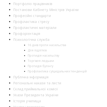
Портфоліо працівників
Постанови Кабінету Міністрів України
Професійні стандарти
Профілактика стресу
Профілактичні матеріали
Профорієнтація
Психологічна служба
16 днів проти насильства
Для підлітків
Протидія насильству
Торгівля людьми
Протидія булінгу
Профілактика суїцидальних тенденцій
Публічна інформація
Регіональні накази та листи
Склад приймальної комісії
Укази Президента України
Історія училища
Учням і педагогам