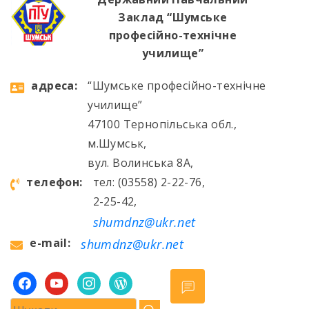
Заклад “Шумське
професійно-технічне
училище”
aдресa:
“Шумське професійно-технічне
училище”
47100 Тернопільська обл.,
м.Шумськ,
вул. Волинська 8А,
телефон:
тел: (03558) 2-22-76,
2-25-42,
shumdnz@ukr.net
e-mail:
shumdnz@ukr.net
facebook
youtube
instagram
wordpress