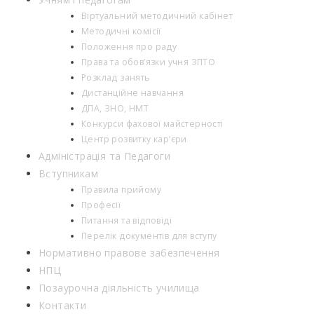
Віртуальний методичний кабінет
Методичні комісії
Положення про раду
Права та обов’язки учня ЗПТО
Розклад занять
Дистанційне навчання
ДПА, ЗНО, НМТ
Конкурси фахової майстерності
Центр розвитку кар’єри
Адміністрація та Педагоги
Вступникам
Правила прийому
Професії
Питання та відповіді
Перелік документів для вступу
Нормативно правове забезпечення
НПЦ
Позаурочна діяльність училища
Контакти