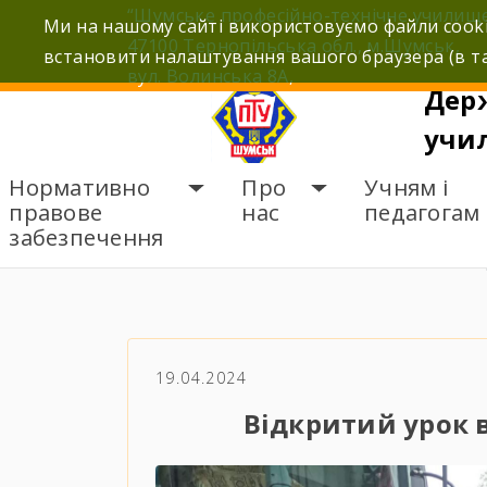
Skip
“Шумське професійно-технічне училищ
Ми на нашому сайті використовуємо файли cooki
to
47100 Тернопільська обл., м.Шумськ,
встановити налаштування вашого браузера (в та
content
вул. Волинська 8А,
Дер
учи
Нормативно
Про
Учням і
правове
нас
педагогам
забезпечення
ГОЛОВНА
НОВИНИ
В
19.04.2024
Відкритий урок 