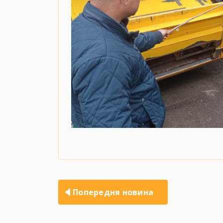
Навігація
записів
Попередня новина