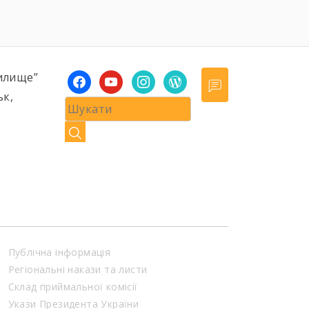
илище”
facebook
youtube
instagram
wordpress
ьк,
Публічна інформація
Регіональні накази та листи
Склад приймальної комісії
Укази Президента України