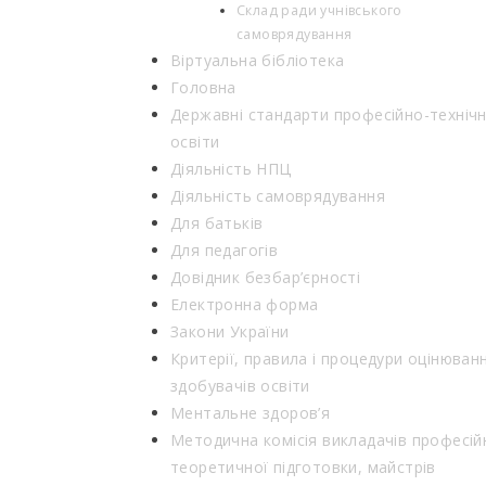
Склад ради учнівського
самоврядування
Віртуальна бібліотека
Головна
Державні стандарти професійно-технічн
освіти
Діяльність НПЦ
Діяльність самоврядування
Для батьків
Для педагогів
Довідник безбар’єрності
Електронна форма
Закони України
Критерії, правила і процедури оцінюван
здобувачів освіти
Ментальне здоров’я
Методична комісія викладачів професій
теоретичної підготовки, майстрів