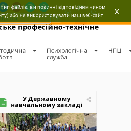
facebook
youtube
instagram
wordpress
 тип файлів, ви повинні відповідним чином
x
йту) або не використовувати наш веб-сайт
ьке професійно-технічне
тодична
Психологічна
НПЦ
бота
служба
У Державному
навчальному закладі
«Шумське професійно-
технічне училище»
відбувся зворушливий
випускний захід – 2026