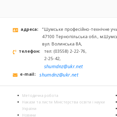
aдресa:
“Шумське професійно-технічне уч
47100 Тернопільська обл., м.Шумс
вул. Волинська 8А,
телефон:
тел: (03558) 2-22-76,
2-25-42,
shumdnz@ukr.net
e-mail:
shumdnz@ukr.net
Методична робота
Накази та листи Міністерства освіти і науки
України
Новини