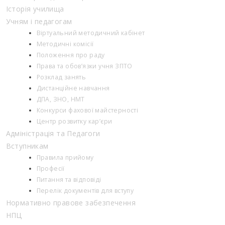
Історія училища
Учням і педагогам
Віртуальний методичний кабінет
Методичні комісії
Положення про раду
Права та обов’язки учня ЗПТО
Розклад занять
Дистанційне навчання
ДПА, ЗНО, НМТ
Конкурси фахової майстерності
Центр розвитку кар’єри
Адміністрація та Педагоги
Вступникам
Правила прийому
Професії
Питання та відповіді
Перелік документів для вступу
Нормативно правове забезпечення
НПЦ