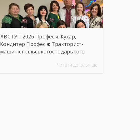
предмета закупівлі.
https://drive.google.com/file/d/17o5bfQKAHYyixBUcMu
usp=sharing
#ВСТУП 2026 Професія: Кухар,
Кондитер Професія: Тракторист-
машиніст сільськогосподарького
виробництва, Слюсар з ремонту
Читати детальніше
Сільськогосподарських машин та
устаткування, водій
автотранспортних засобів Професія:
Муляр, Штукатур, Маляр Професія:
Перукар (перукар-модельєр),
Манікюрник.