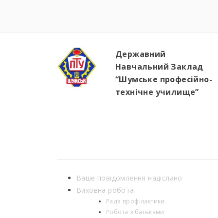
Державний
Навчальний Заклад
“Шумське професійно-
технічне училище”
Ваше повідомлення надіслано
Виховна робота
Рада профілактики
Робота з батьками