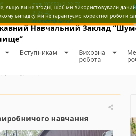
е”
тел: (03558) 2-22-76,
e, якщо ви не згодні, щоб ми використовували даний
2-25-42,
кому випадку ми не гарантуємо коректної роботи са
shumdnz@ukr.net
жавний Навчальний Заклад “Шумс
лище”
Вступникам
Виховна
Ме
робота
ро
ідкритий урок виробничого навчання
виробничого навчання