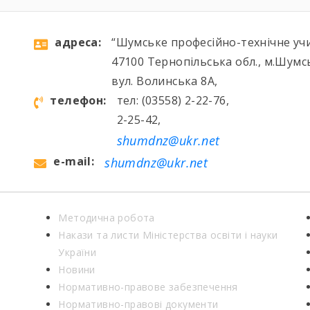
aдресa:
“Шумське професійно-технічне уч
47100 Тернопільська обл., м.Шумс
вул. Волинська 8А,
телефон:
тел: (03558) 2-22-76,
2-25-42,
shumdnz@ukr.net
e-mail:
shumdnz@ukr.net
Методична робота
Накази та листи Міністерства освіти і науки
України
Новини
Нормативно-правове забезпечення
Нормативно-правові документи