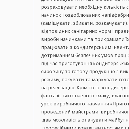
розраховувати необхідну кількість с
начинок і оздоблюваних напівфабрик
(замішувати, збивати, розкачувати),
відповідних санітарних норм і пра
вироби начинками та прикрашати ї
працювати з кондитерським інвента
дотриманням безпечних умов праці; 
під час приготування кондитерських 
сировину та готову продукцію з в
режиму; пакувати та маркувати гото
на реалізацію. Крім того, кондитерс
фантазії, витонченого смаку, власн
урок виробничого навчання «Пригот
проведений майстрами виробничого 
дав можливість опанувати майбутн
професійними компетентностями пр