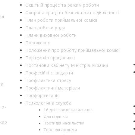
Освітній процес та режим роботи
Охорона праці та безпека життєдіяльності
ої
План роботи приймальної комісії
План роботи ради
Плани виховної роботи
Положення
Положення про роботу приймальної комісії
Портфоліо працівників
Постанови Кабінету Міністрів України
Професійні стандарти
Профілактика стресу
ня
Профілактичні матеріали
Профорієнтація
Психологічна служба
но-
16 днів проти насильства
Для підлітків
кар
Протидія насильству
Торгівля людьми