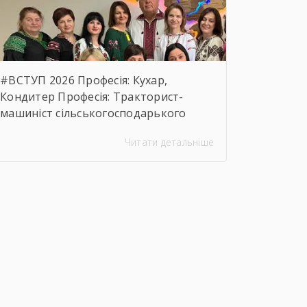
предмета закупівлі.
https://drive.google.com/file/d/17o5bfQKAHYyixBUcMu
usp=sharing
#ВСТУП 2026 Професія: Кухар,
Кондитер Професія: Тракторист-
машиніст сільськогосподарького
виробництва, Слюсар з ремонту
Читати детальніше
Сільськогосподарських машин та
устаткування, водій
автотранспортних засобів Професія:
Муляр, Штукатур, Маляр Професія:
Перукар (перукар-модельєр),
Манікюрник.