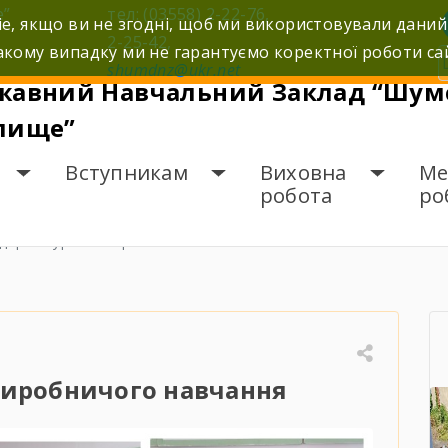
е”
тел: (03558) 2-22-76,
e, якщо ви не згодні, щоб ми використовували даний
2-25-42,
кому випадку ми не гарантуємо коректної роботи са
shumdnz@ukr.net
жавний Навчальний Заклад “Шумс
лище”
Вступникам
Виховна
Ме
робота
ро
ідкриті уроки виробничого навчання
виробничого навчання