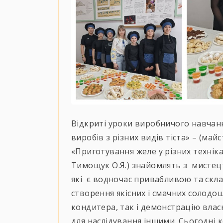
Відкриті уроки виробничого навчан
виробів з різних видів тіста» – (ма
«Приготування желе у різних технік
Тимощук О.Я.) знайомлять з мистец
які є водночас привабливою та скл
створення якісних і смачних солодо
кондитера, так і демонстрацію вла
для наслідування іншими. Сьогодні