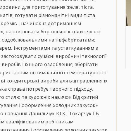
ировини для приготування желе, тіста,
атів; готувати різноманітні види тіста
 кремів і начинок із дотриманням
вил; наповнювати борошняні кондитерські
х оздоблювальними напівфабрикатами;
рем, інструментами та устаткуванням з
застосовувати сучасні виробничі технології
виробів і їхнього оздоблення; зберігати
икористанням оптимального температурного
ві кондитерські вироби для відправлення їх
ька справа потребує творчого підходу,
ого стилю та художніх навичок.Відкритий
ування і оформлення холодних закусок»
навчання Данильчук Ю.К., Токарчук І.В.
ім кваліфікованим робітникам
иготування і оформлення холодних закусок.