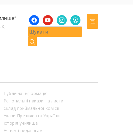
илище”
facebook
youtube
instagram
wordpress
ьк,
Публічна інформація
Регіональні накази та листи
Склад приймальної комісії
Укази Президента України
Історія училища
Учням і педагогам