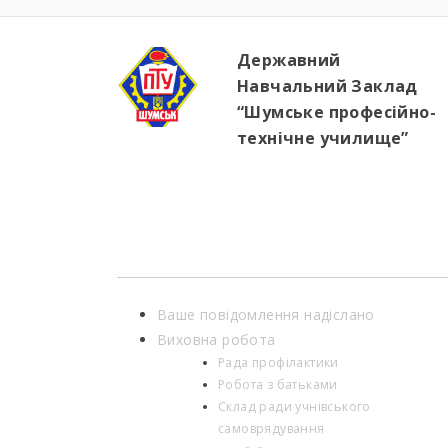
Державний
Навчальний Заклад
“Шумське професійно-
технічне училище”
Ваше повідомлення надіслано
Виховна робота
Рада профілактики
Робота з батьками
Склад ради учнівського
самоврядування