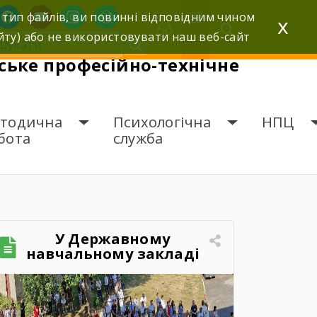
facebook
youtube
instagram
wordpress
 тип файлів, ви повинні відповідним чином
x
йту) або не використовувати наш веб-сайт
ьке професійно-технічне
тодична
Психологічна
НПЦ
бота
служба
У Державному
навчальному закладі
«Шумське професійно-
технічне училище»
відбувся зворушливий
випускний захід – 2026