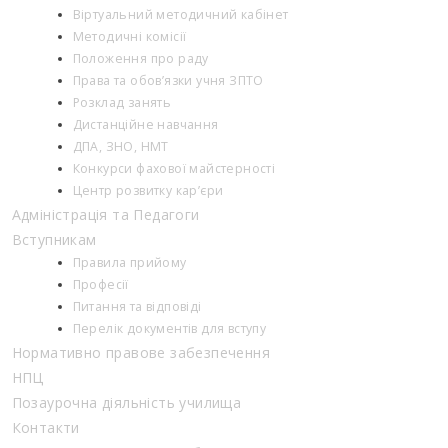
Віртуальний методичний кабінет
Методичні комісії
Положення про раду
Права та обов’язки учня ЗПТО
Розклад занять
Дистанційне навчання
ДПА, ЗНО, НМТ
Конкурси фахової майстерності
Центр розвитку кар’єри
Адміністрація та Педагоги
Вступникам
Правила прийому
Професії
Питання та відповіді
Перелік документів для вступу
Нормативно правове забезпечення
НПЦ
Позаурочна діяльність училища
Контакти