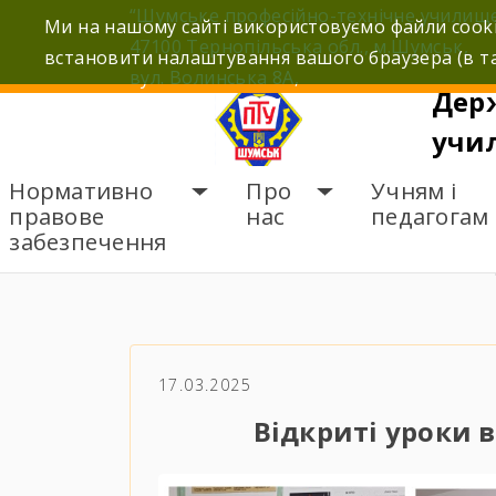
Skip
“Шумське професійно-технічне училищ
Ми на нашому сайті використовуємо файли cooki
to
47100 Тернопільська обл., м.Шумськ,
встановити налаштування вашого браузера (в та
content
вул. Волинська 8А,
Дер
учи
Нормативно
Про
Учням і
правове
нас
педагогам
забезпечення
ГОЛОВНА
НОВИНИ
В
17.03.2025
Відкриті уроки 