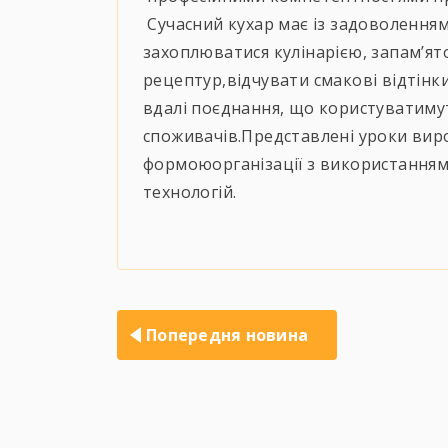
Сучасний кухар має із задоволенням
захоплюватися кулінарією, запам’ят
рецептур,відчувати смакові відтінк
вдалі поєднання, що користуватим
споживачів.Представлені уроки виро
формоюорганізації з використанням
технологій.
Навігація
записів
Попередня новина