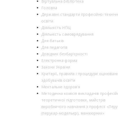
Віртуальна бібліотека
Головна
Державні стандарти професійно-технічн
освіти
Діяльність НПЦ
Діяльність самоврядування
Для батьків
Для педагогів
Довідник безбар’єрності
Електронна форма
Закони України
Критерії, правила і процедури оцінюван
здобувачів освіти
Ментальне здоров’я
Методична комісія викладачів професій
теоретичної підготовки, майстрів
виробничого навчання з професії «Перу
(перукар-модельєр), манікюрник»