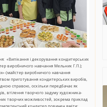
ня: «Випікання і декорування кондитерських
йстер виробничого навчання Мельник Г.П.);
ах»-(майстер виробничого навчання
твом приготування кондитерських виробів,
адною справою, оскільки передбачає як
щів, втілення творчого задуму художника-
сних творчих можливостей, зокрема приклад
 компетентний кондитер повинен вміти: