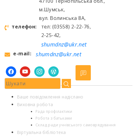
47100 Тернопільська обл.,
м.Шумськ,
вул. Волинська 8А,
телефон:
тел: (03558) 2-22-76,
2-25-42,
shumdnz@ukr.net
e-mail:
shumdnz@ukr.net
facebook
youtube
instagram
wordpress
Ваше повідомлення надіслано
Виховна робота
Рада профілактики
Робота з батьками
Склад ради учнівського самоврядування
Віртуальна бібліотека