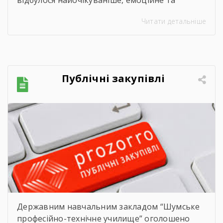
відбулося найочікуваніше, емоційне та
неймовірно душевне свято — випускний.
Читати детальніше
Цього дня ми офіційно провели у доросле
життя покоління талановитих, сміливих та
цілеспрямованих молодих людей, які попри
всі виклики сьогодення впевнено йшли до
своєї мети. Урочиста подія розпочалася з
Публічні закупівлі
хвилини мовчання. Схиливши голови, […]
Державним навчальним закладом “Шумське
професійно-технічне училище” оголошено