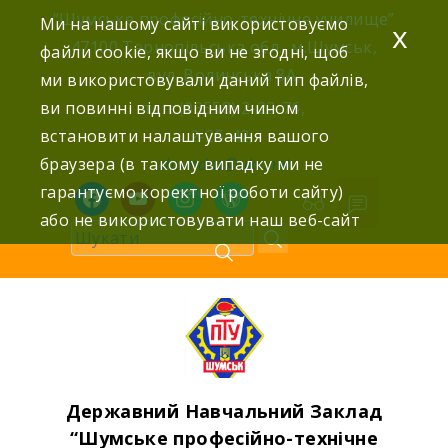
Skip
“Шумське професійно-технічне училище”
Ми на нашому сайті використовуємо
x
to
47100 Тернопільська обл., м.Шумськ,
файли cookie, якщо ви не згодні, щоб
content
вул. Волинська 8А,
ми використовували даний тип файлів,
ви повинні відповідним чином
тел: (03558) 2-22-76,
встановити налаштування вашого
2-25-42,
браузера (в такому випадку ми не
shumdnz@ukr.net
гарантуємо коректної роботи сайту)
facebook
youtube
instagram
wordpress
або не використовувати наш веб-сайт
Державний Навчальний Заклад
“Шумське професійно-технічне