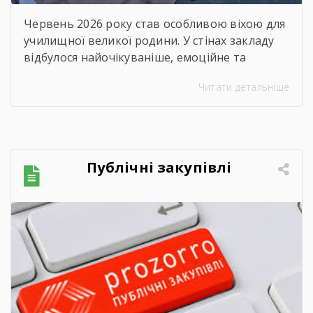
Червень 2026 року став особливою віхою для
училищної великої родини. У стінах закладу
відбулося найочікуваніше, емоційне та
неймовірно душевне свято — випускний.
Читати детальніше
Цього дня ми офіційно провели у доросле
життя покоління талановитих, сміливих та
цілеспрямованих молодих людей, які попри
всі виклики сьогодення впевнено йшли до
своєї мети. Урочиста подія розпочалася з
Публічні закупівлі
хвилини мовчання. Схиливши голови, […]