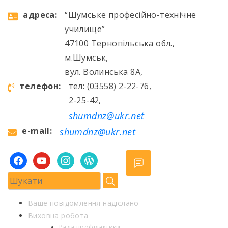
aдресa:
“Шумське професійно-технічне
училище”
47100 Тернопільська обл.,
м.Шумськ,
вул. Волинська 8А,
телефон:
тел: (03558) 2-22-76,
2-25-42,
shumdnz@ukr.net
e-mail:
shumdnz@ukr.net
facebook
youtube
instagram
wordpress
Ваше повідомлення надіслано
Виховна робота
Рада профілактики