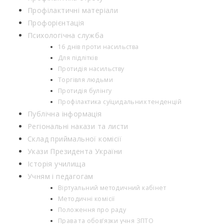
Профілактичні матеріали
Профорієнтація
Психологічна служба
16 днів проти насильства
Для підлітків
Протидія насильству
Торгівля людьми
Протидія булінгу
Профілактика суїцидальних тенденцій
Публічна інформація
Регіональні накази та листи
Склад приймальної комісії
Укази Президента України
Історія училища
Учням і педагогам
Віртуальний методичний кабінет
Методичні комісії
Положення про раду
Права та обов’язки учня ЗПТО