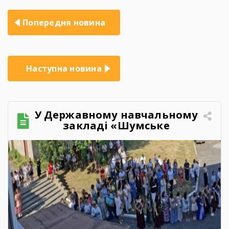
Навігація
Попередня новина
записів
Наступна новина
У Державному навчальному
закладі «Шумське
професійно-технічне
училище» відбувся
зворушливий випускний
захід – 2026