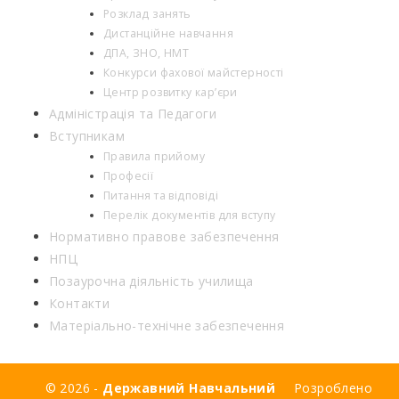
Розклад занять
Дистанційне навчання
ДПА, ЗНО, НМТ
Конкурси фахової майстерності
Центр розвитку кар’єри
Адміністрація та Педагоги
Вступникам
Правила прийому
Професії
Питання та відповіді
Перелік документів для вступу
Нормативно правове забезпечення
НПЦ
Позаурочна діяльність училища
Контакти
Матеріально-технічне забезпечення
© 2026 -
Державний Навчальний
Розроблено