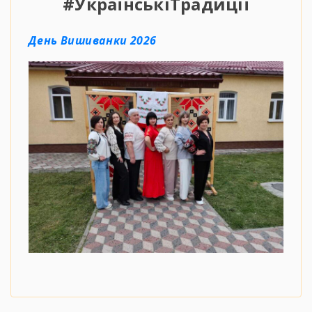
#УкраїнськіТрадиції
День Вишиванки 2026