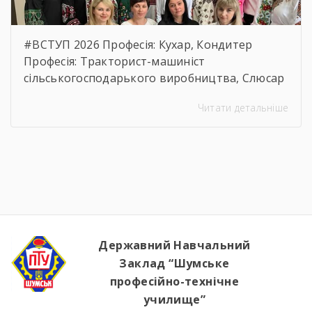
#ВСТУП 2026 Професія: Кухар, Кондитер
Професія: Тракторист-машиніст
сільськогосподарького виробництва, Слюсар
з ремонту Сільськогосподарських машин та
Читати детальніше
устаткування, водій автотранспортних
засобів Професія: Муляр, Штукатур, Маляр
Професія: Перукар (перукар-модельєр),
Манікюрник.
Державний Навчальний
Заклад “Шумське
професійно-технічне
училище”