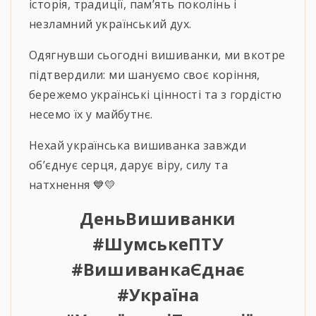
історія, традиції, пам’ять поколінь і
незламний український дух.
Одягнувши сьогодні вишиванки, ми вкотре
підтвердили: ми шануємо своє коріння,
бережемо українські цінності та з гордістю
несемо їх у майбутнє.
Нехай українська вишиванка завжди
об’єднує серця, дарує віру, силу та
натхнення 💙💛
ДеньВишиванки
#ШумськеПТУ
#ВишиванкаЄднає
#Україна