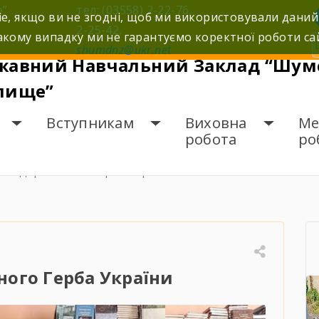
е”
тел: (03558) 2-22-76,
e, якщо ви не згодні, щоб ми використовували даний
2-25-42,
кому випадку ми не гарантуємо коректної роботи са
shumdnz@ukr.net
жавний Навчальний Заклад “Шумс
лище”
Вступникам
Виховна
Ме
робота
ро
ень Державного Герба України
ого Герба України