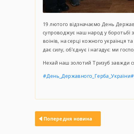
19 лютого відзначаємо День Державн
супроводжує наш народ у боротьбі з
воїнів, на серці кожного українця т
дає силу, об’єднує і нагадує: ми госпо
Нехай наш золотий Тризуб завжди с
#День_Державного_Герба_України
#
Навігація
записів
Попередня новина