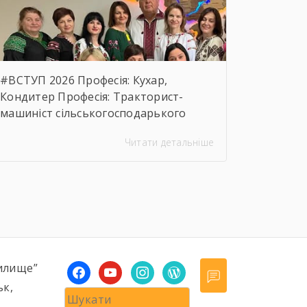
предмета закупівлі.
https://drive.google.com/file/d/17o5bfQKAHYyixBUcMu
usp=sharing
#ВСТУП 2026 Професія: Кухар,
Кондитер Професія: Тракторист-
машиніст сільськогосподарького
виробництва, Слюсар з ремонту
Читати детальніше
Сільськогосподарських машин та
устаткування, водій
автотранспортних засобів Професія:
Муляр, Штукатур, Маляр Професія:
Перукар (перукар-модельєр),
Манікюрник.
илище”
facebook
youtube
instagram
wordpress
ьк,