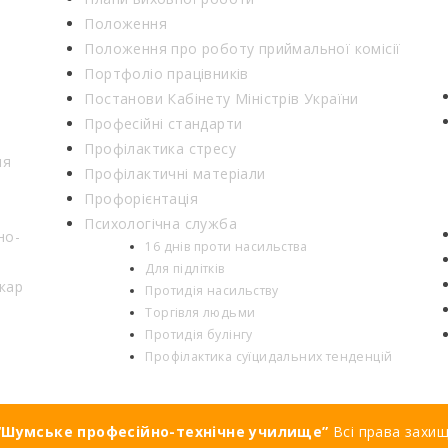
Положення
Положення про роботу приймальної комісії
Портфоліо працівників
Постанови Кабінету Міністрів України
Професійні стандарти
Профілактика стресу
ня
Профілактичні матеріали
Профорієнтація
Психологічна служба
но-
16 днів проти насильства
Для підлітків
кар
Протидія насильству
Торгівля людьми
Протидія булінгу
Профілактика суїцидальних тенденцій
Шумське професійно-технічне училище”
Всі права захи