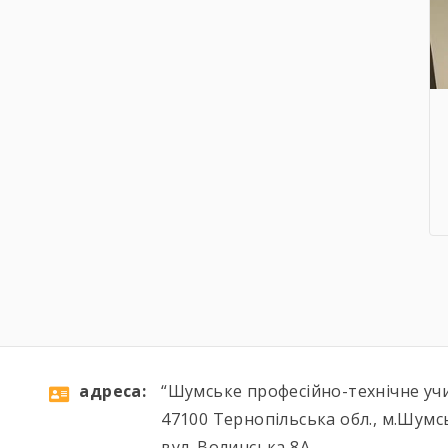
aдресa:
“Шумське професійно-технічне уч
47100 Тернопільська обл., м.Шумс
вул. Волинська 8А,