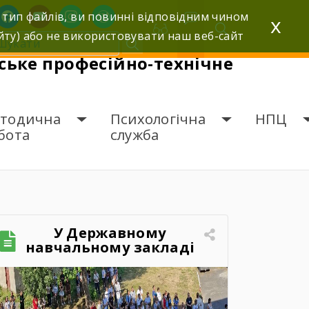
facebook
youtube
instagram
wordpress
 тип файлів, ви повинні відповідним чином
x
йту) або не використовувати наш веб-сайт
ьке професійно-технічне
тодична
Психологічна
НПЦ
бота
служба
У Державному
навчальному закладі
«Шумське професійно-
технічне училище»
відбувся зворушливий
випускний захід – 2026