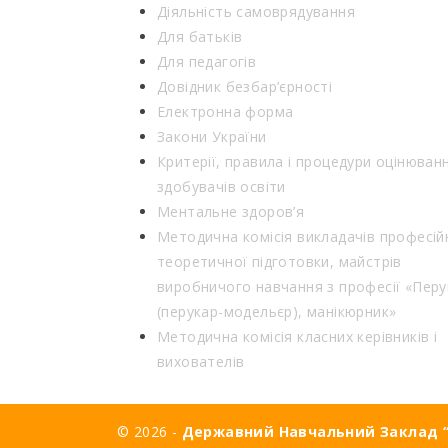
Діяльність самоврядування
Для батьків
Для педагогів
Довідник безбар’єрності
Електронна форма
Закони України
Критерії, правила і процедури оцінюван
здобувачів освіти
Ментальне здоров’я
Методична комісія викладачів професій
теоретичної підготовки, майстрів
виробничого навчання з професії «Перу
(перукар-модельєр), манікюрник»
Методична комісія класних керівників і
вихователів
© 2026 -
Державний Навчальний Заклад “