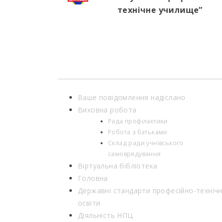
технічне училище”
Ваше повідомлення надіслано
Виховна робота
Рада профілактики
Робота з батьками
Склад ради учнівського
самоврядування
Віртуальна бібліотека
Головна
Державні стандарти професійно-технічн
освіти
Діяльність НПЦ