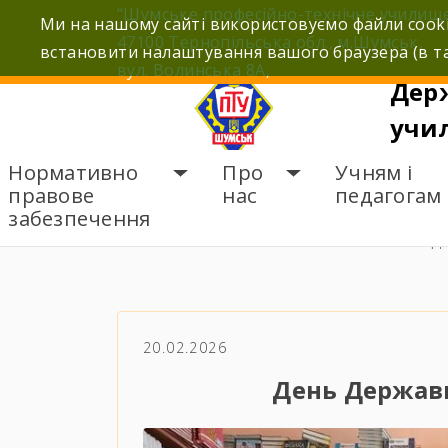
Skip
“Шумське професійно-технічне училищ
Ми на нашому сайті використовуємо файли cooki
to
47100 Тернопільська обл., м.Шумськ,
встановити налаштування вашого браузера (в та
content
вул. Волинська 8А,
Дер
учи
Нормативно
Про
Учням і
правове
нас
педагогам
забезпечення
ГОЛОВНА
НОВИНИ
Д
20.02.2026
День Державн