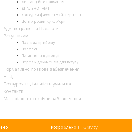
Дистанційне навчання
ДПА, ЗНО, НМТ
Конкурси фахової майстерності
Центр розвитку кар’єри
Адміністрація та Педагоги
Вступникам
Правила прийому
Професії
Питання та відповіді
Перелік документів для вступу
Нормативно правове забезпечення
НПЦ
Позаурочна діяльність училища
Контакти
Матеріально-технічне забезпечення
щено
Розроблено
IT-Gravity