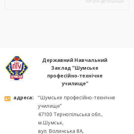
Читати детальніше
устаткування, водій автотранспортних
засобів Професія: Муляр, Штукатур, Маляр
Професія: Перукар (перукар-модельєр),
Манікюрник.
Державний Навчальний
Заклад “Шумське
професійно-технічне
училище”
aдресa:
“Шумське професійно-технічне
училище”
47100 Тернопільська обл.,
м.Шумськ,
вул. Волинська 8А,