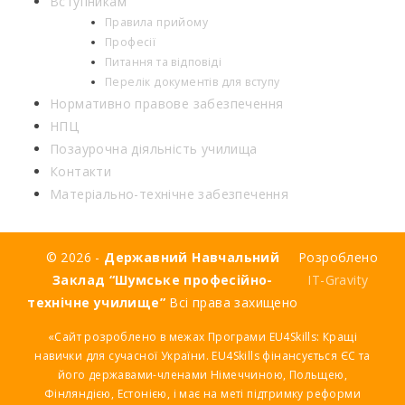
Вступникам
Правила прийому
Професії
Питання та відповіді
Перелік документів для вступу
Нормативно правове забезпечення
НПЦ
Позаурочна діяльність училища
Контакти
Матеріально-технічне забезпечення
© 2026 -
Державний Навчальний
Розроблено
Заклад “Шумське професійно-
IT-Gravity
технічне училище”
Всі права захищено
«Сайт розроблено в межах Програми EU4Skills: Кращі
навички для сучасної України. EU4Skills фінансується ЄС та
його державами-членами Німеччиною, Польщею,
Фінляндією, Естонією, і має на меті підтримку реформи