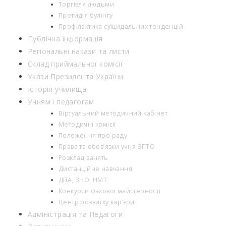
Торгівля людьми
Протидія булінгу
Профілактика суїцидальних тенденцій
Публічна інформація
Регіональні накази та листи
Склад приймальної комісії
Укази Президента України
Історія училища
Учням і педагогам
Віртуальний методичний кабінет
Методичні комісії
Положення про раду
Права та обов’язки учня ЗПТО
Розклад занять
Дистанційне навчання
ДПА, ЗНО, НМТ
Конкурси фахової майстерності
Центр розвитку кар’єри
Адміністрація та Педагоги