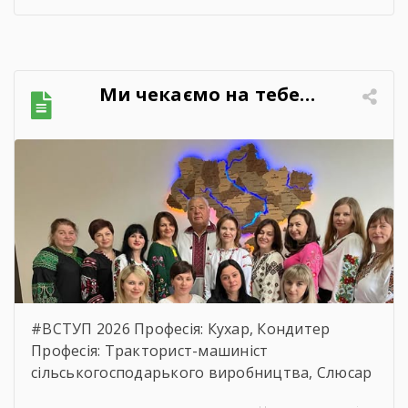
до вимог Постанови Кабінету Міністрів
України №710 від 11.10.2016 р. “Про ефективне
використання державних коштів” публікуємо
обгрунтування технічних та якісних
Ми чекаємо на тебе…
характеристик предмета закупівлі, розміру
бюджетного призначення, очікуваної
вартості предмета закупівлі.
https://drive.google.com/file/d/17o5bfQKAHYyixB
usp=sharing
#ВСТУП 2026 Професія: Кухар, Кондитер
Професія: Тракторист-машиніст
сільськогосподарького виробництва, Слюсар
з ремонту Сільськогосподарських машин та