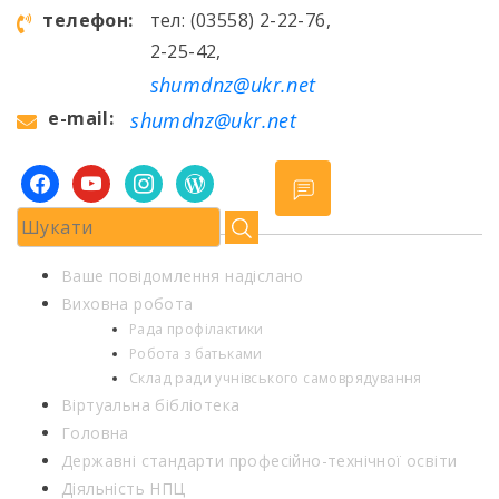
телефон:
тел: (03558) 2-22-76,
2-25-42,
shumdnz@ukr.net
e-mail:
shumdnz@ukr.net
facebook
youtube
instagram
wordpress
Ваше повідомлення надіслано
Виховна робота
Рада профілактики
Робота з батьками
Склад ради учнівського самоврядування
Віртуальна бібліотека
Головна
Державні стандарти професійно-технічної освіти
Діяльність НПЦ