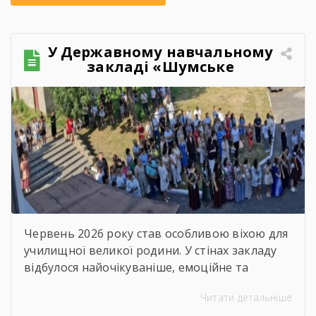
У Державному навчальному
закладі «Шумське
професійно-технічне
училище» відбувся
зворушливий випускний
захід – 2026
Червень 2026 року став особливою віхою для
училищної великої родини. У стінах закладу
відбулося найочікуваніше, емоційне та
неймовірно душевне свято — випускний.
Читати детальніше
Цього дня ми офіційно провели у доросле