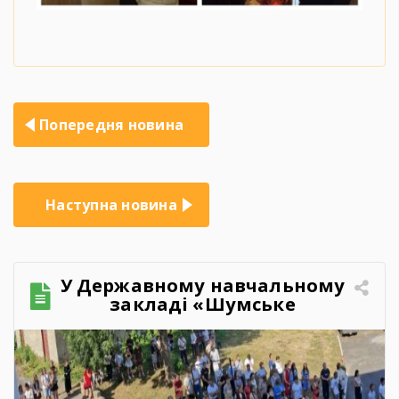
Навігація
Попередня новина
записів
Наступна новина
У Державному навчальному
закладі «Шумське
професійно-технічне
училище» відбувся
зворушливий випускний
захід – 2026