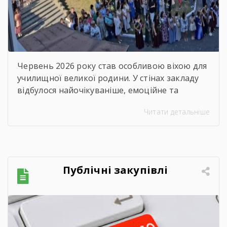
Червень 2026 року став особливою віхою для
училищної великої родини. У стінах закладу
відбулося найочікуваніше, емоційне та
неймовірно душевне свято — випускний.
Читати детальніше
Цього дня ми офіційно провели у доросле
життя покоління талановитих, сміливих та
цілеспрямованих молодих людей, які попри
всі виклики сьогодення впевнено йшли до
своєї мети. Урочиста подія розпочалася з
Публічні закупівлі
хвилини мовчання. Схиливши голови, […]