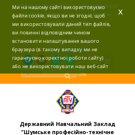
Skip
“Шумське професійно-технічне училище”
Ми на нашому сайті використовуємо
x
to
47100 Тернопільська обл., м.Шумськ,
файли cookie, якщо ви не згодні, щоб
content
вул. Волинська 8А,
ми використовували даний тип файлів,
ви повинні відповідним чином
тел: (03558) 2-22-76,
встановити налаштування вашого
2-25-42,
браузера (в такому випадку ми не
shumdnz@ukr.net
гарантуємо коректної роботи сайту)
facebook
youtube
instagram
wordpress
або не використовувати наш веб-сайт
Державний Навчальний Заклад
“Шумське професійно-технічне