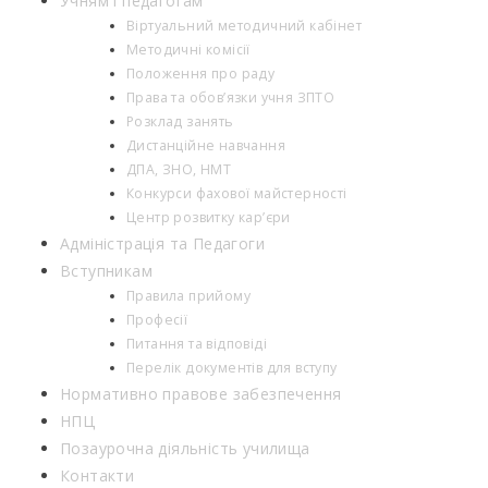
Учням і педагогам
Віртуальний методичний кабінет
Методичні комісії
Положення про раду
Права та обов’язки учня ЗПТО
Розклад занять
Дистанційне навчання
ДПА, ЗНО, НМТ
Конкурси фахової майстерності
Центр розвитку кар’єри
Адміністрація та Педагоги
Вступникам
Правила прийому
Професії
Питання та відповіді
Перелік документів для вступу
Нормативно правове забезпечення
НПЦ
Позаурочна діяльність училища
Контакти