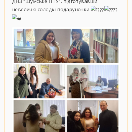
ДНЗ “Шумське ПТУ”, підготувавши
невеличкі солодкі подаруночки