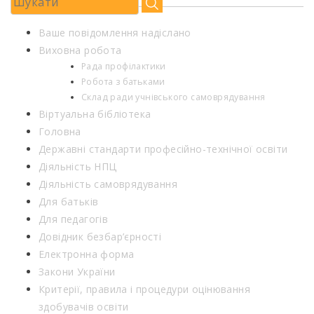
Ваше повідомлення надіслано
Виховна робота
Рада профілактики
Робота з батьками
Склад ради учнівського самоврядування
Віртуальна бібліотека
Головна
Державні стандарти професійно-технічної освіти
Діяльність НПЦ
Діяльність самоврядування
Для батьків
Для педагогів
Довідник безбар’єрності
Електронна форма
Закони України
Критерії, правила і процедури оцінювання
здобувачів освіти