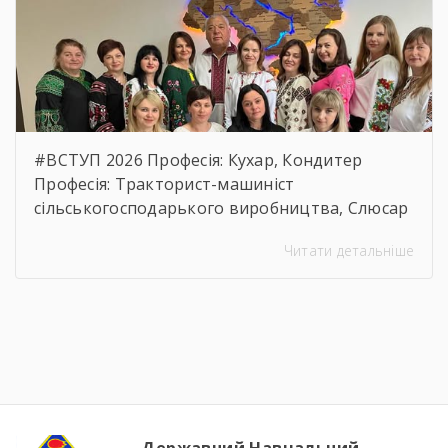
usp=sharing
#ВСТУП 2026 Професія: Кухар, Кондитер
Професія: Тракторист-машиніст
сільськогосподарького виробництва, Слюсар
з ремонту Сільськогосподарських машин та
Читати детальніше
устаткування, водій автотранспортних
засобів Професія: Муляр, Штукатур, Маляр
Професія: Перукар (перукар-модельєр),
Манікюрник.