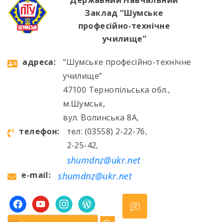
Державний Навчальний
Заклад “Шумське
професійно-технічне
училище”
aдресa:
“Шумське професійно-технічне
училище”
47100 Тернопільська обл.,
м.Шумськ,
вул. Волинська 8А,
телефон:
тел: (03558) 2-22-76,
2-25-42,
shumdnz@ukr.net
e-mail:
shumdnz@ukr.net
facebook
youtube
instagram
wordpress