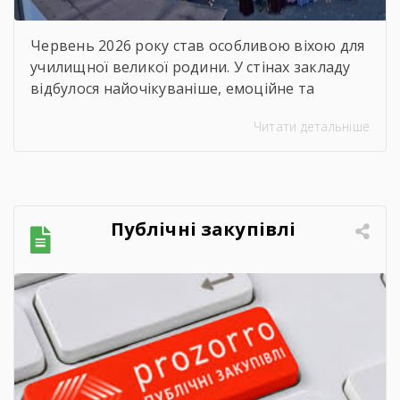
Червень 2026 року став особливою віхою для
училищної великої родини. У стінах закладу
відбулося найочікуваніше, емоційне та
неймовірно душевне свято — випускний.
Читати детальніше
Цього дня ми офіційно провели у доросле
життя покоління талановитих, сміливих та
цілеспрямованих молодих людей, які попри
всі виклики сьогодення впевнено йшли до
своєї мети. Урочиста подія розпочалася з
Публічні закупівлі
хвилини мовчання. Схиливши голови, […]