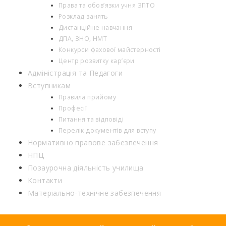
Права та обов’язки учня ЗПТО
Розклад занять
Дистанційне навчання
ДПА, ЗНО, НМТ
Конкурси фахової майстерності
Центр розвитку кар’єри
Адміністрація та Педагоги
Вступникам
Правила прийому
Професії
Питання та відповіді
Перелік документів для вступу
Нормативно правове забезпечення
НПЦ
Позаурочна діяльність училища
Контакти
Матеріально-технічне забезпечення