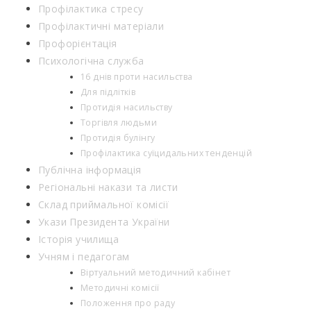
Профілактика стресу
Профілактичні матеріали
Профорієнтація
Психологічна служба
16 днів проти насильства
Для підлітків
Протидія насильству
Торгівля людьми
Протидія булінгу
Профілактика суїцидальних тенденцій
Публічна інформація
Регіональні накази та листи
Склад приймальної комісії
Укази Президента України
Історія училища
Учням і педагогам
Віртуальний методичний кабінет
Методичні комісії
Положення про раду