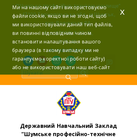
Skip
“Шумське професійно-технічне училище”
Ми на нашому сайті використовуємо
x
to
47100 Тернопільська обл., м.Шумськ,
файли cookie, якщо ви не згодні, щоб
content
вул. Волинська 8А,
ми використовували даний тип файлів,
ви повинні відповідним чином
тел: (03558) 2-22-76,
встановити налаштування вашого
2-25-42,
браузера (в такому випадку ми не
shumdnz@ukr.net
гарантуємо коректної роботи сайту)
facebook
youtube
instagram
wordpress
або не використовувати наш веб-сайт
Державний Навчальний Заклад
“Шумське професійно-технічне