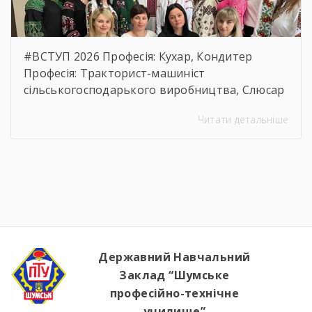
#ВСТУП 2026 Професія: Кухар, Кондитер
Професія: Тракторист-машиніст
сільськогосподарького виробництва, Слюсар
з ремонту Сільськогосподарських машин та
Читати детальніше
устаткування, водій автотранспортних
засобів Професія: Муляр, Штукатур, Маляр
Професія: Перукар (перукар-модельєр),
Манікюрник.
Державний Навчальний
Заклад “Шумське
професійно-технічне
училище”