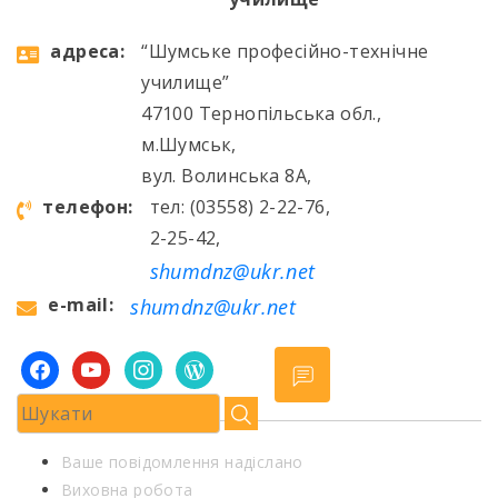
aдресa:
“Шумське професійно-технічне
училище”
47100 Тернопільська обл.,
м.Шумськ,
вул. Волинська 8А,
телефон:
тел: (03558) 2-22-76,
2-25-42,
shumdnz@ukr.net
e-mail:
shumdnz@ukr.net
facebook
youtube
instagram
wordpress
Ваше повідомлення надіслано
Виховна робота