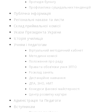
Протидія булінгу
Профілактика суїцидальних тенденцій
Публічна інформація
Регіональні накази та листи
Склад приймальної комісії
Укази Президента України
Історія училища
Учням і педагогам
Віртуальний методичний кабінет
Методичні комісії
Положення про раду
Права та обов’язки учня ЗПТО
Розклад занять
Дистанційне навчання
ДПА, ЗНО, НМТ
Конкурси фахової майстерності
Центр розвитку кар’єри
Адміністрація та Педагоги
Вступникам