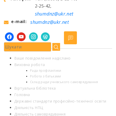
2-25-42,
shumdnz@ukr.net
e-mail:
shumdnz@ukr.net
facebook
youtube
instagram
wordpress
Ваше повідомлення надіслано
Виховна робота
Рада профілактики
Робота з батьками
Склад ради учнівського самоврядування
Віртуальна бібліотека
Головна
Державні стандарти професійно-технічної освіти
Діяльність НПЦ
Діяльність самоврядування