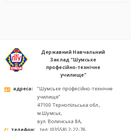
засобів Професія: Муляр, Штукатур, Маляр
Професія: Перукар (перукар-модельєр),
Манікюрник.
Державний Навчальний
Заклад “Шумське
професійно-технічне
училище”
aдресa:
“Шумське професійно-технічне
училище”
47100 Тернопільська обл.,
м.Шумськ,
вул. Волинська 8А,
телефон:
тел: (03558) 2-22-76,