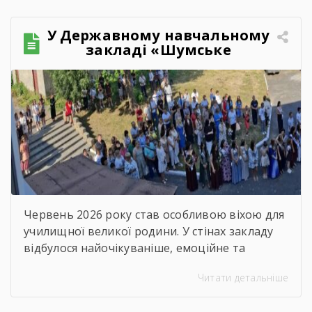
У Державному навчальному
закладі «Шумське
професійно-технічне
училище» відбувся
зворушливий випускний
захід – 2026
Червень 2026 року став особливою віхою для
училищної великої родини. У стінах закладу
відбулося найочікуваніше, емоційне та
неймовірно душевне свято — випускний.
Читати детальніше
Цього дня ми офіційно провели у доросле
життя покоління талановитих, сміливих та