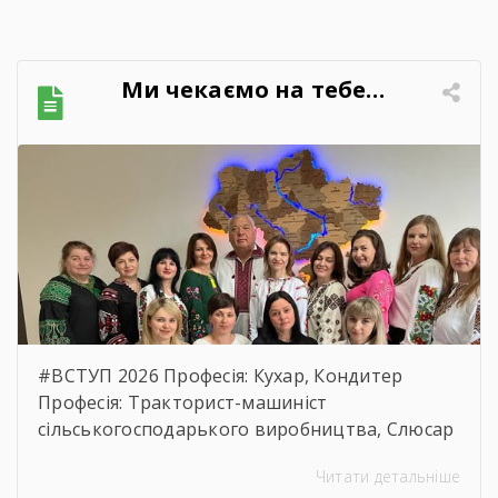
України №710 від 11.10.2016 р. “Про ефективне
використання державних коштів” публікуємо
обгрунтування технічних та якісних
Ми чекаємо на тебе…
характеристик предмета закупівлі, розміру
бюджетного призначення, очікуваної
вартості предмета закупівлі.
https://drive.google.com/file/d/17o5bfQKAHYyixB
usp=sharing
#ВСТУП 2026 Професія: Кухар, Кондитер
Професія: Тракторист-машиніст
сільськогосподарького виробництва, Слюсар
з ремонту Сільськогосподарських машин та
Читати детальніше
устаткування, водій автотранспортних