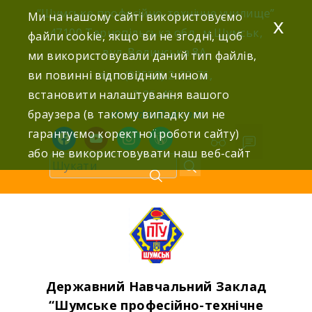
Skip
“Шумське професійно-технічне училище”
Ми на нашому сайті використовуємо
x
to
47100 Тернопільська обл., м.Шумськ,
файли cookie, якщо ви не згодні, щоб
content
вул. Волинська 8А,
ми використовували даний тип файлів,
ви повинні відповідним чином
тел: (03558) 2-22-76,
встановити налаштування вашого
2-25-42,
браузера (в такому випадку ми не
shumdnz@ukr.net
гарантуємо коректної роботи сайту)
facebook
youtube
instagram
wordpress
або не використовувати наш веб-сайт
Державний Навчальний Заклад
“Шумське професійно-технічне