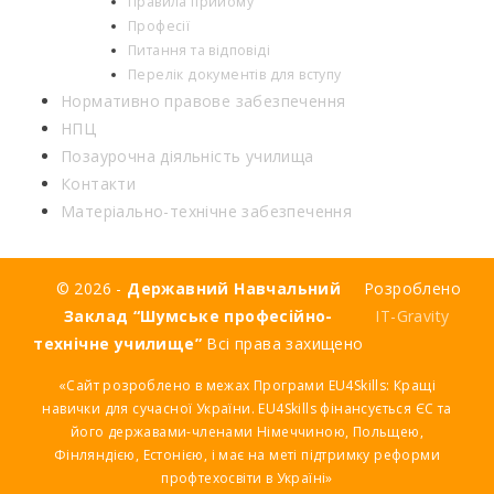
Правила прийому
Професії
Питання та відповіді
Перелік документів для вступу
Нормативно правове забезпечення
НПЦ
Позаурочна діяльність училища
Контакти
Матеріально-технічне забезпечення
© 2026 -
Державний Навчальний
Розроблено
Заклад “Шумське професійно-
IT-Gravity
технічне училище”
Всі права захищено
«Сайт розроблено в межах Програми EU4Skills: Кращі
навички для сучасної України. EU4Skills фінансується ЄС та
його державами-членами Німеччиною, Польщею,
Фінляндією, Естонією, і має на меті підтримку реформи
профтехосвіти в Україні»