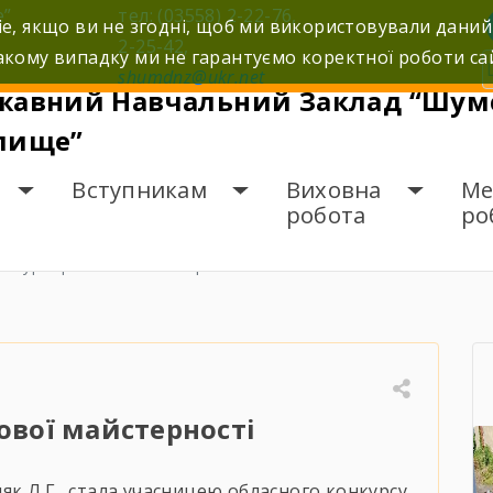
е”
тел: (03558) 2-22-76,
e, якщо ви не згодні, щоб ми використовували даний
2-25-42,
кому випадку ми не гарантуємо коректної роботи са
shumdnz@ukr.net
жавний Навчальний Заклад “Шумс
лище”
Вступникам
Виховна
Ме
робота
ро
онкурс фахової майстерності
ової майстерності
к Л.Г. стала учасницею обласного конкурсу