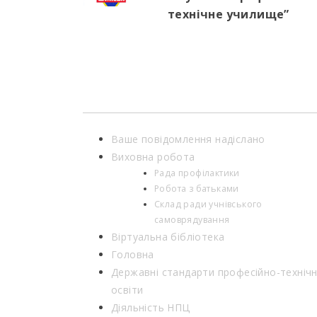
технічне училище”
Ваше повідомлення надіслано
Виховна робота
Рада профілактики
Робота з батьками
Склад ради учнівського
самоврядування
Віртуальна бібліотека
Головна
Державні стандарти професійно-технічн
освіти
Діяльність НПЦ