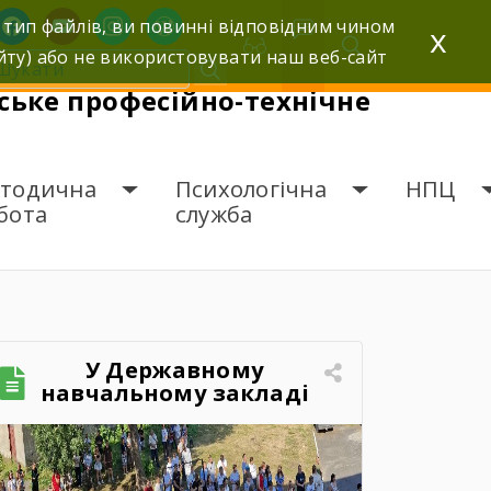
facebook
youtube
instagram
wordpress
 тип файлів, ви повинні відповідним чином
x
йту) або не використовувати наш веб-сайт
ьке професійно-технічне
тодична
Психологічна
НПЦ
бота
служба
У Державному
навчальному закладі
«Шумське професійно-
технічне училище»
відбувся зворушливий
випускний захід – 2026