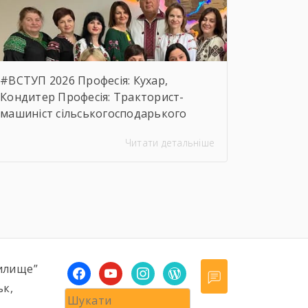
предмета закупівлі.
https://drive.google.com/file/d/17o5bfQKAHYyixBUcMu
usp=sharing
#ВСТУП 2026 Професія: Кухар,
Кондитер Професія: Тракторист-
машиніст сільськогосподарького
виробництва, Слюсар з ремонту
Читати детальніше
Сільськогосподарських машин та
устаткування, водій
автотранспортних засобів Професія:
Муляр, Штукатур, Маляр Професія:
Перукар (перукар-модельєр),
Манікюрник.
илище”
facebook
youtube
instagram
wordpress
ьк,