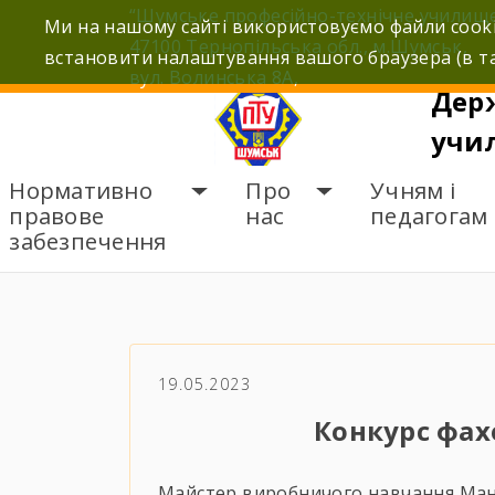
Skip
“Шумське професійно-технічне училищ
Ми на нашому сайті використовуємо файли cooki
to
47100 Тернопільська обл., м.Шумськ,
встановити налаштування вашого браузера (в та
content
вул. Волинська 8А,
Дер
учи
Нормативно
Про
Учням і
правове
нас
педагогам
забезпечення
ГОЛОВНА
НОВИНИ
К
19.05.2023
Конкурс фах
Майстер виробничого навчання Маня