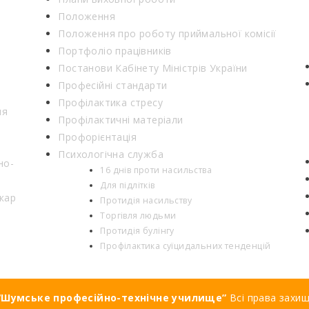
Положення
Положення про роботу приймальної комісії
Портфоліо працівників
Постанови Кабінету Міністрів України
Професійні стандарти
Профілактика стресу
ня
Профілактичні матеріали
Профорієнтація
Психологічна служба
но-
16 днів проти насильства
Для підлітків
кар
Протидія насильству
Торгівля людьми
Протидія булінгу
Профілактика суїцидальних тенденцій
Шумське професійно-технічне училище”
Всі права захи