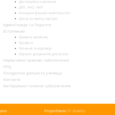
Дистанційне навчання
ДПА, ЗНО, НМТ
Конкурси фахової майстерності
Центр розвитку кар’єри
Адміністрація та Педагоги
Вступникам
Правила прийому
Професії
Питання та відповіді
Перелік документів для вступу
Нормативно правове забезпечення
НПЦ
Позаурочна діяльність училища
Контакти
Матеріально-технічне забезпечення
щено
Розроблено
IT-Gravity