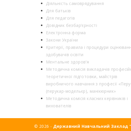
Діяльність самоврядування
Для батьків
Для педагогів
Довідник безбар’єрності
Електронна форма
Закони України
Критерії, правила і процедури оцінюван
здобувачів освіти
Ментальне здоров’я
Методична комісія викладачів професій
теоретичної підготовки, майстрів
виробничого навчання з професії «Перу
(перукар-модельєр), манікюрник»
Методична комісія класних керівників і
вихователів
© 2026 -
Державний Навчальний Заклад “