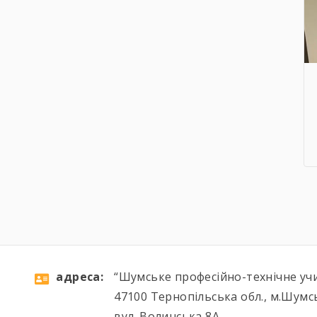
aдресa:
“Шумське професійно-технічне уч
47100 Тернопільська обл., м.Шумс
вул. Волинська 8А,