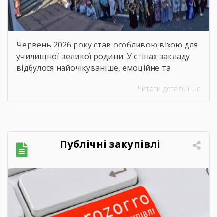
Червень 2026 року став особливою віхою для
училищної великої родини. У стінах закладу
відбулося найочікуваніше, емоційне та
неймовірно душевне свято — випускний.
Читати детальніше
Цього дня ми офіційно провели у доросле
життя покоління талановитих, сміливих та
цілеспрямованих молодих людей, які попри
всі виклики сьогодення впевнено йшли до
своєї мети. Урочиста подія розпочалася з
Публічні закупівлі
хвилини мовчання. Схиливши голови, […]