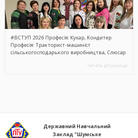
#ВСТУП 2026 Професія: Кухар, Кондитер
Професія: Тракторист-машиніст
сільськогосподарького виробництва, Слюсар
з ремонту Сільськогосподарських машин та
Читати детальніше
устаткування, водій автотранспортних
засобів Професія: Муляр, Штукатур, Маляр
Професія: Перукар (перукар-модельєр),
Манікюрник.
Державний Навчальний
Заклад “Шумське