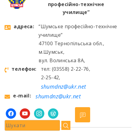
професійно-технічне
училище”
aдресa:
“Шумське професійно-технічне
училище”
47100 Тернопільська обл.,
м.Шумськ,
вул. Волинська 8А,
телефон:
тел: (03558) 2-22-76,
2-25-42,
shumdnz@ukr.net
e-mail:
shumdnz@ukr.net
facebook
youtube
instagram
wordpress