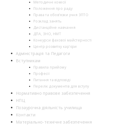
Методичні комісії
Положення про раду
Права та обов’язки учня ЗПТО
Розклад занять
Дистанційне навчання
ДПА, ЗНО, НМТ
Конкурси фахової майстерності
Центр розвитку кар’єри
Адміністрація та Педагоги
Вступникам
Правила прийому
Професії
Питання та відповіді
Перелік документів для вступу
Нормативно правове забезпечення
НПЦ
Позаурочна діяльність училища
Контакти
Матеріально-технічне забезпечення