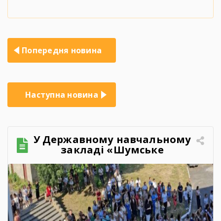
Навігація
Попередня новина
записів
Наступна новина
У Державному навчальному
закладі «Шумське
професійно-технічне
училище» відбувся
зворушливий випускний
захід – 2026