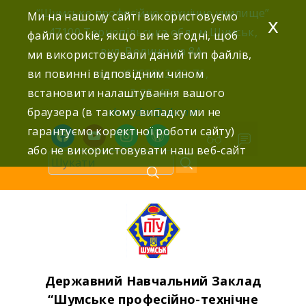
Skip
“Шумське професійно-технічне училище”
Ми на нашому сайті використовуємо
x
to
47100 Тернопільська обл., м.Шумськ,
файли cookie, якщо ви не згодні, щоб
content
вул. Волинська 8А,
ми використовували даний тип файлів,
ви повинні відповідним чином
тел: (03558) 2-22-76,
встановити налаштування вашого
2-25-42,
браузера (в такому випадку ми не
shumdnz@ukr.net
гарантуємо коректної роботи сайту)
facebook
youtube
instagram
wordpress
або не використовувати наш веб-сайт
Державний Навчальний Заклад
“Шумське професійно-технічне