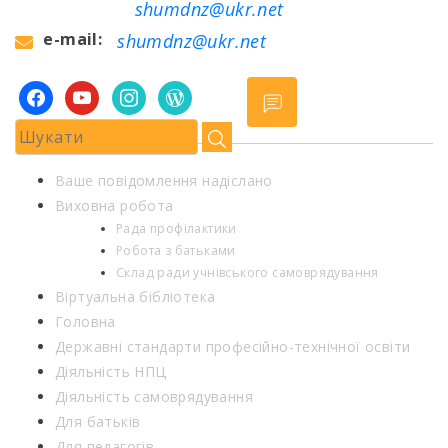
shumdnz@ukr.net
e-mail:
shumdnz@ukr.net
facebook
youtube
instagram
wordpress
Ваше повідомлення надіслано
Виховна робота
Рада профілактики
Робота з батьками
Склад ради учнівського самоврядування
Віртуальна бібліотека
Головна
Державні стандарти професійно-технічної освіти
Діяльність НПЦ
Діяльність самоврядування
Для батьків
Для педагогів