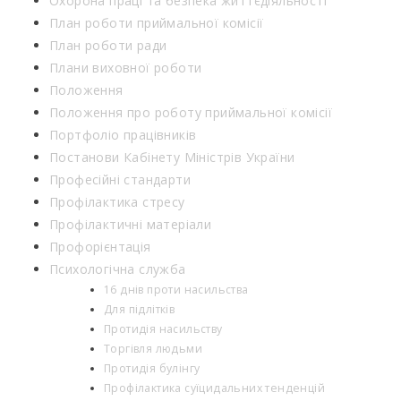
Охорона праці та безпека життєдіяльності
План роботи приймальної комісії
План роботи ради
Плани виховної роботи
Положення
Положення про роботу приймальної комісії
Портфоліо працівників
Постанови Кабінету Міністрів України
Професійні стандарти
Профілактика стресу
Профілактичні матеріали
Профорієнтація
Психологічна служба
16 днів проти насильства
Для підлітків
Протидія насильству
Торгівля людьми
Протидія булінгу
Профілактика суїцидальних тенденцій