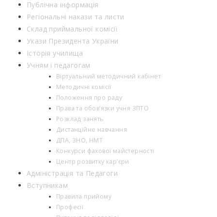
Публічна інформація
Регіональні накази та листи
Склад приймальної комісії
Укази Президента України
Історія училища
Учням і педагогам
Віртуальний методичний кабінет
Методичні комісії
Положення про раду
Права та обов’язки учня ЗПТО
Розклад занять
Дистанційне навчання
ДПА, ЗНО, НМТ
Конкурси фахової майстерності
Центр розвитку кар’єри
Адміністрація та Педагоги
Вступникам
Правила прийому
Професії