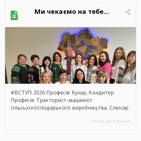
обгрунтування технічних та якісних
Ми чекаємо на тебе…
характеристик предмета закупівлі, розміру
бюджетного призначення, очікуваної
вартості предмета закупівлі.
https://drive.google.com/file/d/17o5bfQKAHYyixB
usp=sharing
#ВСТУП 2026 Професія: Кухар, Кондитер
Професія: Тракторист-машиніст
сільськогосподарького виробництва, Слюсар
з ремонту Сільськогосподарських машин та
Читати детальніше
устаткування, водій автотранспортних
засобів Професія: Муляр, Штукатур, Маляр
Професія: Перукар (перукар-модельєр),