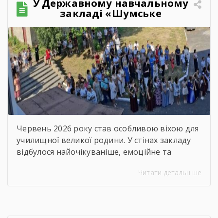
У Державному навчальному
закладі «Шумське
професійно-технічне
училище» відбувся
зворушливий випускний
захід – 2026
Червень 2026 року став особливою віхою для
училищної великої родини. У стінах закладу
відбулося найочікуваніше, емоційне та
неймовірно душевне свято — випускний.
Читати детальніше
Цього дня ми офіційно провели у доросле
життя покоління талановитих, сміливих та
цілеспрямованих молодих людей, які попри
всі виклики сьогодення впевнено йшли до