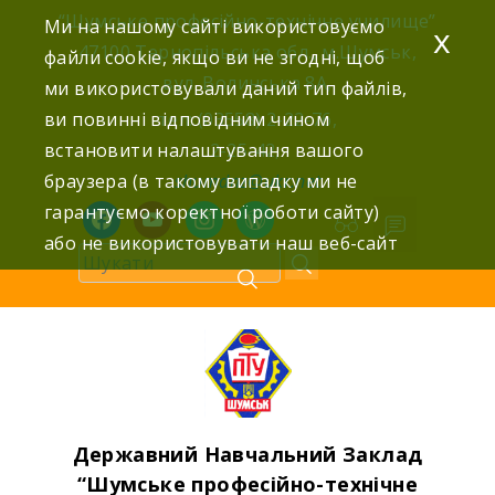
Skip
“Шумське професійно-технічне училище”
Ми на нашому сайті використовуємо
x
to
47100 Тернопільська обл., м.Шумськ,
файли cookie, якщо ви не згодні, щоб
content
вул. Волинська 8А,
ми використовували даний тип файлів,
ви повинні відповідним чином
тел: (03558) 2-22-76,
встановити налаштування вашого
2-25-42,
браузера (в такому випадку ми не
shumdnz@ukr.net
гарантуємо коректної роботи сайту)
facebook
youtube
instagram
wordpress
або не використовувати наш веб-сайт
Державний Навчальний Заклад
“Шумське професійно-технічне