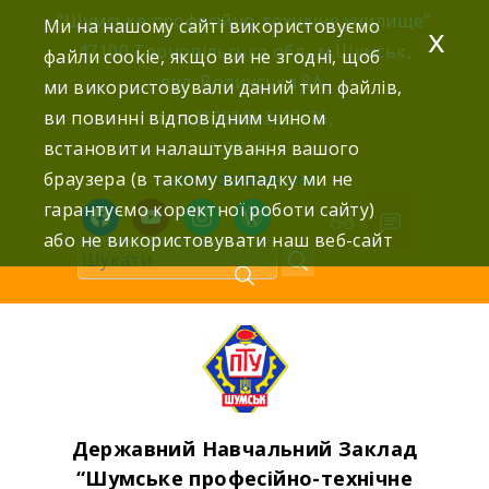
Skip
“Шумське професійно-технічне училище”
Ми на нашому сайті використовуємо
x
to
47100 Тернопільська обл., м.Шумськ,
файли cookie, якщо ви не згодні, щоб
content
вул. Волинська 8А,
ми використовували даний тип файлів,
ви повинні відповідним чином
тел: (03558) 2-22-76,
встановити налаштування вашого
2-25-42,
браузера (в такому випадку ми не
shumdnz@ukr.net
гарантуємо коректної роботи сайту)
facebook
youtube
instagram
wordpress
або не використовувати наш веб-сайт
Державний Навчальний Заклад
“Шумське професійно-технічне