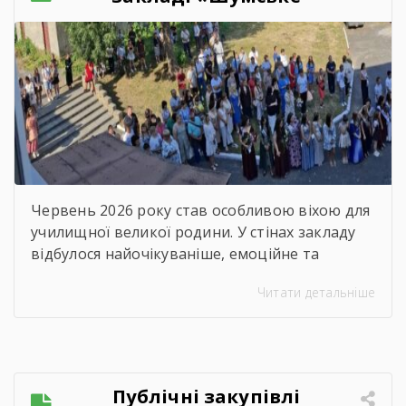
професійно-технічне
училище» відбувся
зворушливий випускний
захід – 2026
Червень 2026 року став особливою віхою для
училищної великої родини. У стінах закладу
відбулося найочікуваніше, емоційне та
неймовірно душевне свято — випускний.
Читати детальніше
Цього дня ми офіційно провели у доросле
життя покоління талановитих, сміливих та
цілеспрямованих молодих людей, які попри
всі виклики сьогодення впевнено йшли до
своєї мети. Урочиста подія розпочалася з
Публічні закупівлі
хвилини мовчання. Схиливши голови, […]