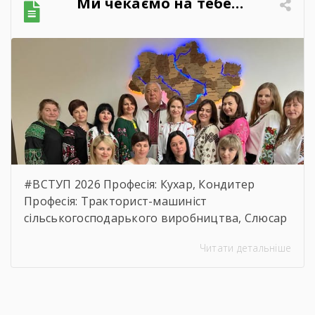
Ми чекаємо на тебе…
характеристик предмета закупівлі, розміру
бюджетного призначення, очікуваної
вартості предмета закупівлі.
https://drive.google.com/file/d/17o5bfQKAHYyixB
usp=sharing
#ВСТУП 2026 Професія: Кухар, Кондитер
Професія: Тракторист-машиніст
сільськогосподарького виробництва, Слюсар
з ремонту Сільськогосподарських машин та
Читати детальніше
устаткування, водій автотранспортних
засобів Професія: Муляр, Штукатур, Маляр
Професія: Перукар (перукар-модельєр),
Манікюрник.