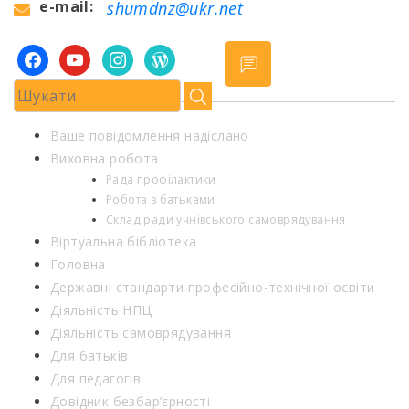
e-mail:
shumdnz@ukr.net
facebook
youtube
instagram
wordpress
Ваше повідомлення надіслано
Виховна робота
Рада профілактики
Робота з батьками
Склад ради учнівського самоврядування
Віртуальна бібліотека
Головна
Державні стандарти професійно-технічної освіти
Діяльність НПЦ
Діяльність самоврядування
Для батьків
Для педагогів
Довідник безбар’єрності