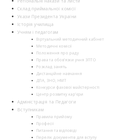
Регіональні накази та листи
Склад приймальної комісії
Укази Президента України
Історія училища
Учням і педагогам
Віртуальний методичний кабінет
Методичні комісії
Положення про раду
Права та обов’язки учня ЗПТО
Розклад занять
Дистанційне навчання
ДПА, ЗНО, НМТ
Конкурси фахової майстерності
Центр розвитку кар’єри
Адміністрація та Педагоги
Вступникам
Правила прийому
Професії
Питання та відповіді
Перелік документів для вступу