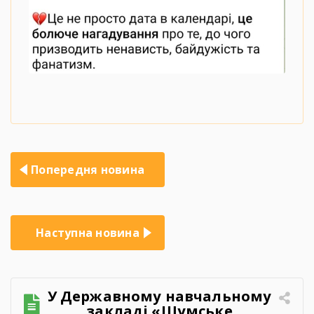
Навігація
Попередня новина
записів
Наступна новина
У Державному навчальному
закладі «Шумське