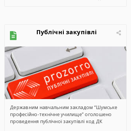
життя покоління талановитих, сміливих та
цілеспрямованих молодих людей, які попри
всі виклики сьогодення впевнено йшли до
своєї мети. Урочиста подія розпочалася з
Публічні закупівлі
хвилини мовчання. Схиливши голови, […]
Державним навчальним закладом “Шумське
професійно-технічне училище” оголошено
проведення публічної закупівлі код ДК
021:2015 – 09130000-9- Нафта і дистиляти