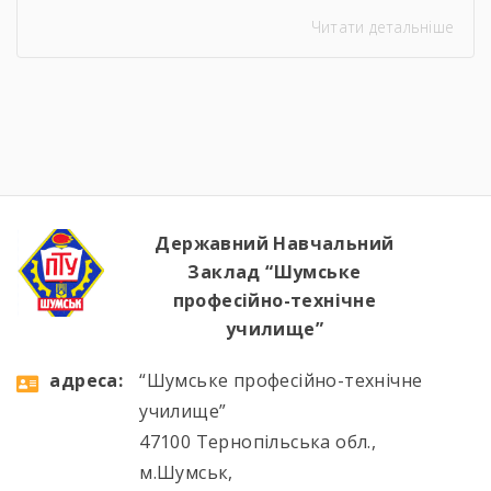
з ремонту Сільськогосподарських машин та
Читати детальніше
устаткування, водій автотранспортних
засобів Професія: Муляр, Штукатур, Маляр
Професія: Перукар (перукар-модельєр),
Манікюрник.
Державний Навчальний
Заклад “Шумське
професійно-технічне
училище”
aдресa:
“Шумське професійно-технічне
училище”
47100 Тернопільська обл.,
м.Шумськ,