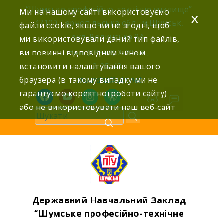
Skip
“Шумське професійно-технічне училище”
Ми на нашому сайті використовуємо
x
to
47100 Тернопільська обл., м.Шумськ,
файли cookie, якщо ви не згодні, щоб
content
вул. Волинська 8А,
ми використовували даний тип файлів,
ви повинні відповідним чином
тел: (03558) 2-22-76,
встановити налаштування вашого
2-25-42,
браузера (в такому випадку ми не
shumdnz@ukr.net
гарантуємо коректної роботи сайту)
facebook
youtube
instagram
wordpress
або не використовувати наш веб-сайт
Державний Навчальний Заклад
“Шумське професійно-технічне