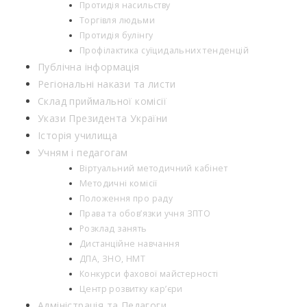
Протидія насильству
Торгівля людьми
Протидія булінгу
Профілактика суїцидальних тенденцій
Публічна інформація
Регіональні накази та листи
Склад приймальної комісії
Укази Президента України
Історія училища
Учням і педагогам
Віртуальний методичний кабінет
Методичні комісії
Положення про раду
Права та обов’язки учня ЗПТО
Розклад занять
Дистанційне навчання
ДПА, ЗНО, НМТ
Конкурси фахової майстерності
Центр розвитку кар’єри
Адміністрація та Педагоги