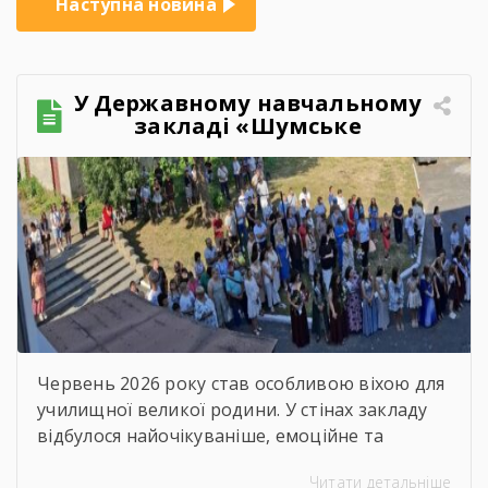
Наступна новина
У Державному навчальному
закладі «Шумське
професійно-технічне
училище» відбувся
зворушливий випускний
захід – 2026
Червень 2026 року став особливою віхою для
училищної великої родини. У стінах закладу
відбулося найочікуваніше, емоційне та
неймовірно душевне свято — випускний.
Читати детальніше
Цього дня ми офіційно провели у доросле