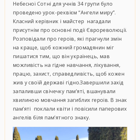
Небесної Сотні для учнів 34 групи було
проведено урок-реквієм “Ангели миру”.
Класний керівник і майстер нагадали
присутнім про основні події Єврореволюції.
Розповідали про героїв, які прагнули змін
на краще, щоб кожний громадянин міг
пишатися тим, що він українець, мав
можливість на гідне навчання, лікування,
працю, захист, справедливість, щоб кожен
жив у своїй державі гідно.Завершили захід
запаливши свічечку пам’яті, вшанували
хвилиною мовчання загиблих героїв. В знак
пам’яті поклали квіти і повісили паперових
ангелів біля пам’ятного знаку.