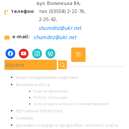
вул. Волинська 8А,
телефон:
тел: (03558) 2-22-76,
2-25-42,
shumdnz@ukr.net
e-mail:
shumdnz@ukr.net
facebook
youtube
instagram
wordpress
Ваше повідомлення надіслано
Виховна робота
Рада профілактики
Робота з батьками
Склад ради учнівського самоврядування
Віртуальна бібліотека
Головна
Державні стандарти професійно-технічної освіти