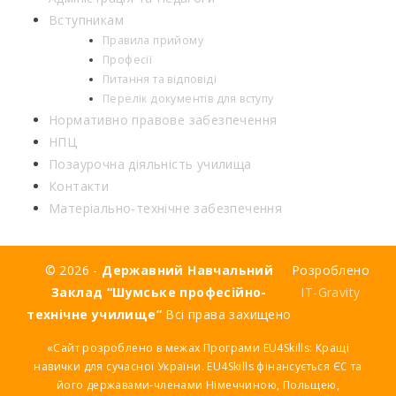
Вступникам
Правила прийому
Професії
Питання та відповіді
Перелік документів для вступу
Нормативно правове забезпечення
НПЦ
Позаурочна діяльність училища
Контакти
Матеріально-технічне забезпечення
© 2026 -
Державний Навчальний
Розроблено
Заклад “Шумське професійно-
IT-Gravity
технічне училище”
Всі права захищено
«Сайт розроблено в межах Програми EU4Skills: Кращі
навички для сучасної України. EU4Skills фінансується ЄС та
його державами-членами Німеччиною, Польщею,