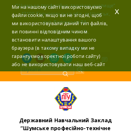
Skip
“Шумське професійно-технічне училище”
Ми на нашому сайті використовуємо
x
to
47100 Тернопільська обл., м.Шумськ,
файли cookie, якщо ви не згодні, щоб
content
вул. Волинська 8А,
ми використовували даний тип файлів,
ви повинні відповідним чином
тел: (03558) 2-22-76,
встановити налаштування вашого
2-25-42,
браузера (в такому випадку ми не
shumdnz@ukr.net
гарантуємо коректної роботи сайту)
facebook
youtube
instagram
wordpress
або не використовувати наш веб-сайт
Державний Навчальний Заклад
“Шумське професійно-технічне