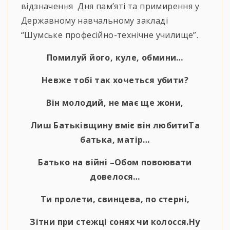
відзначення Дня пам’яті та примирення у
Державному навчальному закладі
“Шумське професійно-технічне училище”.
Помилуй його, куле, обмини…
Невже тобі так хочеться убити?
Він молодий, не має ще жони,
Лиш Батьківщину вміє він любитиТа
батька, матір…
Батько на війні –Обом повоювати
довелося…
Ти пролети, свинцева, по стерні,
Зітни при стежці сонях чи колосся.Ну