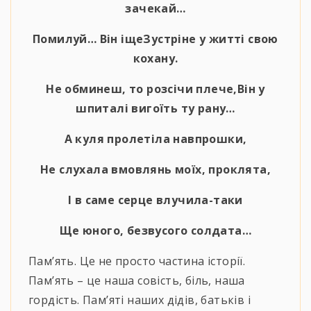
зачекай…
Помилуй… Він іщеЗустріне у житті свою
кохану.
Не обминеш, то розсічи плече,Він у
шпиталі вигоїть ту рану…
А куля пролетіла навпрошки,
Не слухала вмовлянь моїх, проклята,
І в саме серце влучила-таки
Ще юного, безвусого солдата…
Пам’ять. Це не просто частина історії.
Пам’ять – це наша совість, біль, наша
гордість. Пам’яті наших дідів, батьків і