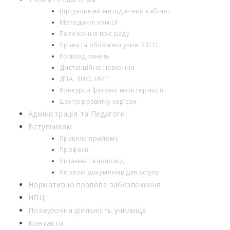
Віртуальний методичний кабінет
Методичні комісії
Положення про раду
Права та обов’язки учня ЗПТО
Розклад занять
Дистанційне навчання
ДПА, ЗНО, НМТ
Конкурси фахової майстерності
Центр розвитку кар’єри
Адміністрація та Педагоги
Вступникам
Правила прийому
Професії
Питання та відповіді
Перелік документів для вступу
Нормативно правове забезпечення
НПЦ
Позаурочна діяльність училища
Контакти