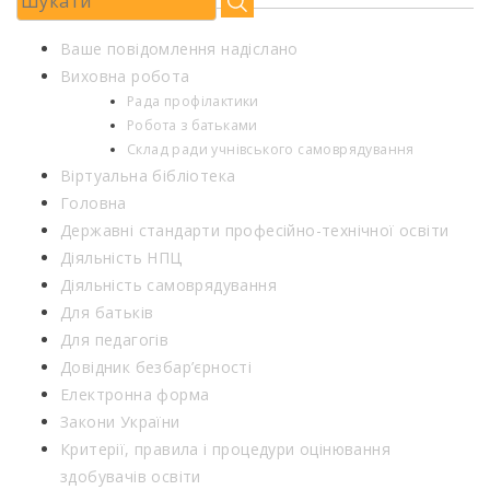
Ваше повідомлення надіслано
Виховна робота
Рада профілактики
Робота з батьками
Склад ради учнівського самоврядування
Віртуальна бібліотека
Головна
Державні стандарти професійно-технічної освіти
Діяльність НПЦ
Діяльність самоврядування
Для батьків
Для педагогів
Довідник безбар’єрності
Електронна форма
Закони України
Критерії, правила і процедури оцінювання
здобувачів освіти