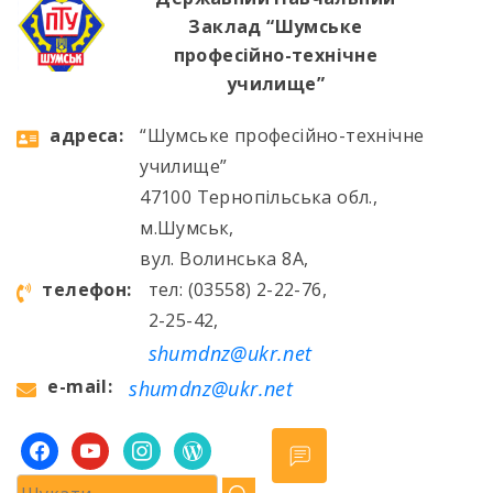
Заклад “Шумське
професійно-технічне
училище”
aдресa:
“Шумське професійно-технічне
училище”
47100 Тернопільська обл.,
м.Шумськ,
вул. Волинська 8А,
телефон:
тел: (03558) 2-22-76,
2-25-42,
shumdnz@ukr.net
e-mail:
shumdnz@ukr.net
facebook
youtube
instagram
wordpress