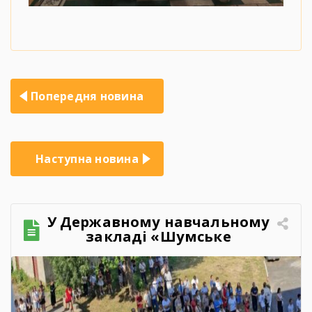
Навігація
Попередня новина
записів
Наступна новина
У Державному навчальному
закладі «Шумське
професійно-технічне
училище» відбувся
зворушливий випускний
захід – 2026