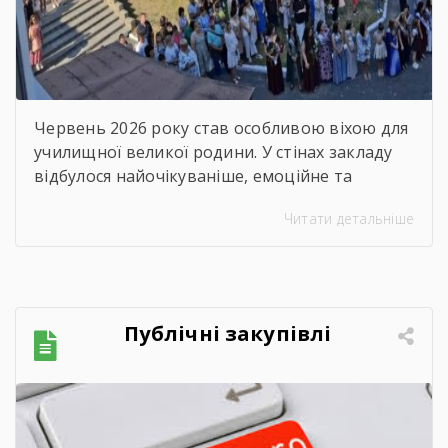
Червень 2026 року став особливою віхою для
училищної великої родини. У стінах закладу
відбулося найочікуваніше, емоційне та
неймовірно душевне свято — випускний.
Читати детальніше
Цього дня ми офіційно провели у доросле
життя покоління талановитих, сміливих та
цілеспрямованих молодих людей, які попри
всі виклики сьогодення впевнено йшли до
своєї мети. Урочиста подія розпочалася з
Публічні закупівлі
хвилини мовчання. Схиливши голови, […]