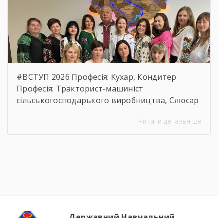
usp=sharing
#ВСТУП 2026 Професія: Кухар, Кондитер
Професія: Тракторист-машиніст
сільськогосподарького виробництва, Слюсар
з ремонту Сільськогосподарських машин та
Читати детальніше
устаткування, водій автотранспортних
засобів Професія: Муляр, Штукатур, Маляр
Професія: Перукар (перукар-модельєр),
Манікюрник.
Державний Навчальний