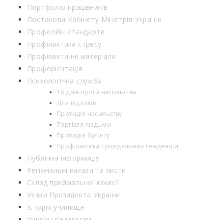
Портфоліо працівників
Постанови Кабінету Міністрів України
Професійні стандарти
Профілактика стресу
Профілактичні матеріали
Профорієнтація
Психологічна служба
16 днів проти насильства
Для підлітків
Протидія насильству
Торгівля людьми
Протидія булінгу
Профілактика суїцидальних тенденцій
Публічна інформація
Регіональні накази та листи
Склад приймальної комісії
Укази Президента України
Історія училища
Учням і педагогам