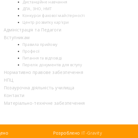
Дистанційне навчання
ДПА, ЗНО, НМТ
Конкурси фахової майстерності
Центр розвитку кар’єри
Адміністрація та Педагоги
Вступникам
Правила прийому
Професії
Питання та відповіді
Перелік документів для вступу
Нормативно правове забезпечення
НПЦ
Позаурочна діяльність училища
Контакти
Матеріально-технічне забезпечення
щено
Розроблено
IT-Gravity