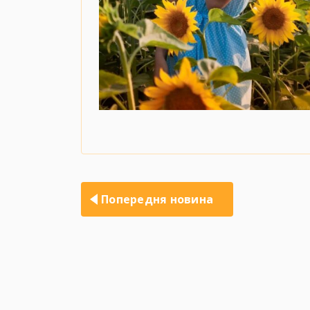
Навігація
записів
Попередня новина