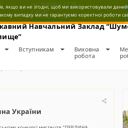
е”
тел: (03558) 2-22-76,
e, якщо ви не згодні, щоб ми використовували даний
2-25-42,
кому випадку ми не гарантуємо коректної роботи са
shumdnz@ukr.net
жавний Навчальний Заклад “Шумс
лище”
Вступникам
Виховна
Ме
робота
ро
ерлина України
на України
аїнському конкурсі мистецтв “ПЕРЛИНА