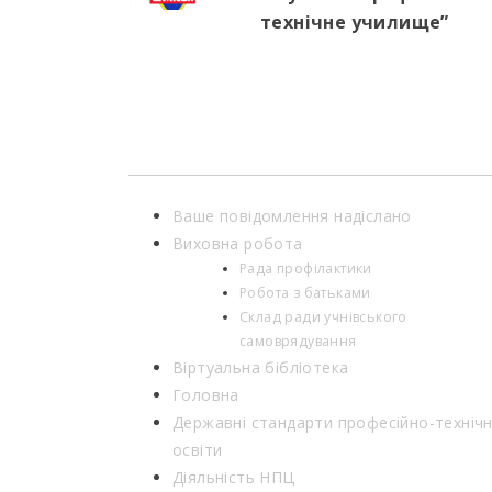
технічне училище”
Ваше повідомлення надіслано
Виховна робота
Рада профілактики
Робота з батьками
Склад ради учнівського
самоврядування
Віртуальна бібліотека
Головна
Державні стандарти професійно-технічн
освіти
Діяльність НПЦ