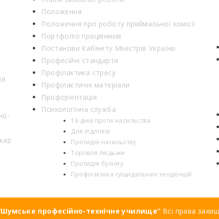
Положення
Положення про роботу приймальної комісії
Портфоліо працівників
Постанови Кабінету Міністрів України
Професійні стандарти
Профілактика стресу
ня
Профілактичні матеріали
Профорієнтація
Психологічна служба
но-
16 днів проти насильства
Для підлітків
кар
Протидія насильству
Торгівля людьми
Протидія булінгу
Профілактика суїцидальних тенденцій
Шумське професійно-технічне училище”
Всі права захи