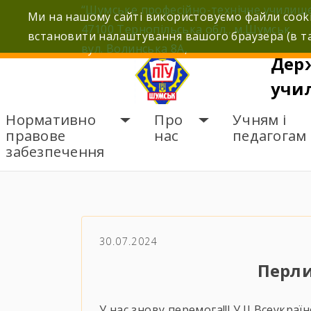
Skip
“Шумське професійно-технічне училищ
Ми на нашому сайті використовуємо файли cooki
to
47100 Тернопільська обл., м.Шумськ,
встановити налаштування вашого браузера (в та
content
вул. Волинська 8А,
Дер
учи
Нормативно
Про
Учням і
правове
нас
педагогам
забезпечення
ГОЛОВНА
НОВИНИ
П
30.07.2024
Перли
У нас знову перемога!!! У ІІ Всеукр