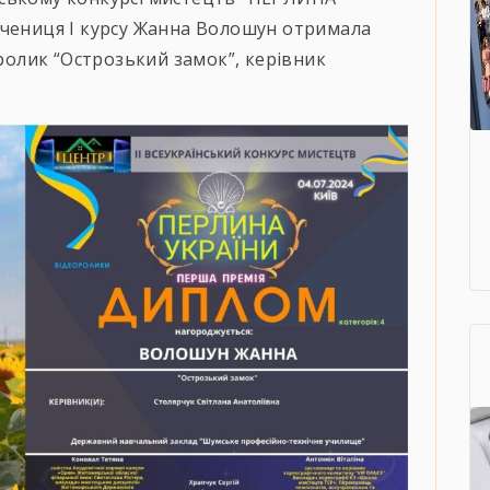
учениця І курсу Жанна Волошун отримала
олик “Острозький замок”, керівник