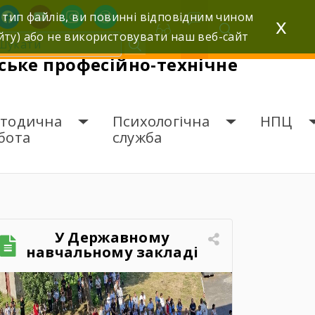
facebook
youtube
instagram
wordpress
 тип файлів, ви повинні відповідним чином
x
йту) або не використовувати наш веб-сайт
ьке професійно-технічне
тодична
Психологічна
НПЦ
бота
служба
У Державному
навчальному закладі
«Шумське професійно-
технічне училище»
відбувся зворушливий
випускний захід – 2026