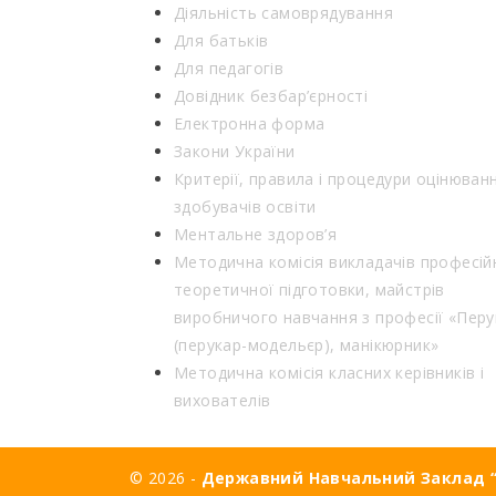
Діяльність самоврядування
Для батьків
Для педагогів
Довідник безбар’єрності
Електронна форма
Закони України
Критерії, правила і процедури оцінюван
здобувачів освіти
Ментальне здоров’я
Методична комісія викладачів професій
теоретичної підготовки, майстрів
виробничого навчання з професії «Перу
(перукар-модельєр), манікюрник»
Методична комісія класних керівників і
вихователів
© 2026 -
Державний Навчальний Заклад “