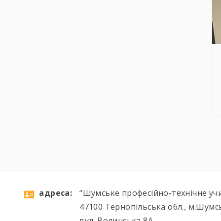
aдресa:
“Шумське професійно-технічне уч
47100 Тернопільська обл., м.Шумс
вул. Волинська 8А,