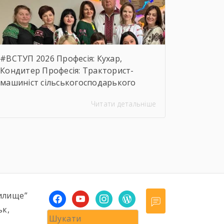
предмета закупівлі.
https://drive.google.com/file/d/17o5bfQKAHYyixBUcMu
usp=sharing
#ВСТУП 2026 Професія: Кухар,
Кондитер Професія: Тракторист-
машиніст сільськогосподарького
виробництва, Слюсар з ремонту
Читати детальніше
Сільськогосподарських машин та
устаткування, водій
автотранспортних засобів Професія:
Муляр, Штукатур, Маляр Професія:
Перукар (перукар-модельєр),
Манікюрник.
илище”
facebook
youtube
instagram
wordpress
ьк,