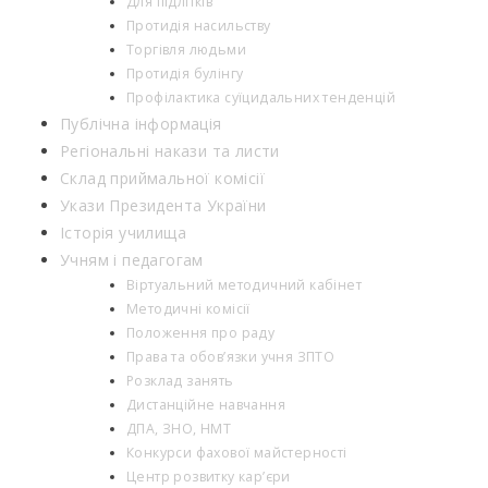
Для підлітків
Протидія насильству
Торгівля людьми
Протидія булінгу
Профілактика суїцидальних тенденцій
Публічна інформація
Регіональні накази та листи
Склад приймальної комісії
Укази Президента України
Історія училища
Учням і педагогам
Віртуальний методичний кабінет
Методичні комісії
Положення про раду
Права та обов’язки учня ЗПТО
Розклад занять
Дистанційне навчання
ДПА, ЗНО, НМТ
Конкурси фахової майстерності
Центр розвитку кар’єри