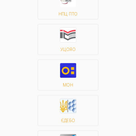
НПЦ ПТО
УЦОЯО
МОН
ЄДЕБО