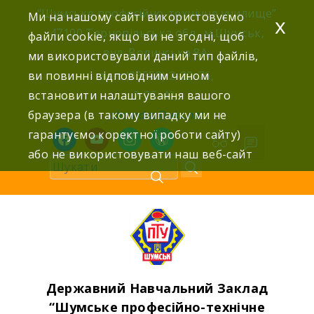
Skip
“Шумське професійно-технічне училище”
Ми на нашому сайті використовуємо
x
to
47100 Тернопільська обл., м.Шумськ,
файли cookie, якщо ви не згодні, щоб
content
вул. Волинська 8А,
ми використовували даний тип файлів,
ви повинні відповідним чином
тел: (03558) 2-22-76,
встановити налаштування вашого
2-25-42,
браузера (в такому випадку ми не
shumdnz@ukr.net
гарантуємо коректної роботи сайту)
facebook
youtube
instagram
wordpress
або не використовувати наш веб-сайт
Державний Навчальний Заклад
“Шумське професійно-технічне