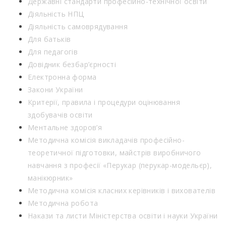
Державні стандарти професійно-технічної освіти
Діяльність НПЦ
Діяльність самоврядування
Для батьків
Для педагогів
Довідник безбар’єрності
Електронна форма
Закони України
Критерії, правила і процедури оцінювання
здобувачів освіти
Ментальне здоров’я
Методична комісія викладачів професійно-
теоретичної підготовки, майстрів виробничого
навчання з професії «Перукар (перукар-модельєр),
манікюрник»
Методична комісія класних керівників і вихователів
Методична робота
Накази та листи Міністерства освіти і науки України