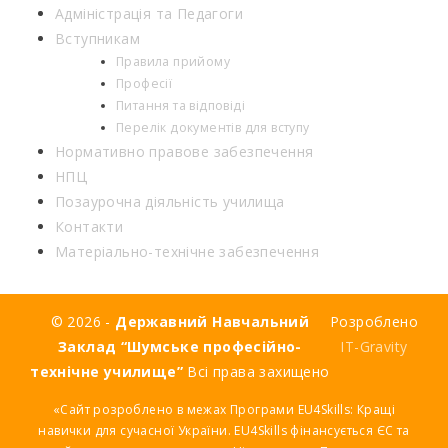
Адміністрація та Педагоги
Вступникам
Правила прийому
Професії
Питання та відповіді
Перелік документів для вступу
Нормативно правове забезпечення
НПЦ
Позаурочна діяльність училища
Контакти
Матеріально-технічне забезпечення
© 2026 -
Державний Навчальний
Розроблено
Заклад “Шумське професійно-
IT-Gravity
технічне училище”
Всі права захищено
«Сайт розроблено в межах Програми EU4Skills: Кращі
навички для сучасної України. EU4Skills фінансується ЄС та