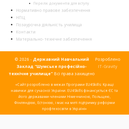
Перелік документів для вступу
Нормативно правове забезпечення
НПЦ
Позаурочна діяльність училища
Контакти
Матеріально-технічне забезпечення
© 2026 -
Державний Навчальний
Розроблено
Заклад “Шумське професійно-
IT-Gravity
технічне училище”
Всі права захищено
«Сайт розроблено в межах Програми EU4Skills: Кращі
навички для сучасної України. EU4Skills фінансується ЄС та
його державами-членами Німеччиною, Польщею,
Фінляндією, Естонією, і має на меті підтримку реформи
профтехосвіти в Україні»