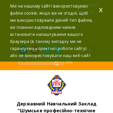
Skip
“Шумське професійно-технічне училище”
Ми на нашому сайті використовуємо
x
to
47100 Тернопільська обл., м.Шумськ,
файли cookie, якщо ви не згодні, щоб
content
вул. Волинська 8А,
ми використовували даний тип файлів,
ви повинні відповідним чином
тел: (03558) 2-22-76,
встановити налаштування вашого
2-25-42,
браузера (в такому випадку ми не
shumdnz@ukr.net
гарантуємо коректної роботи сайту)
facebook
youtube
instagram
wordpress
або не використовувати наш веб-сайт
Державний Навчальний Заклад
“Шумське професійно-технічне