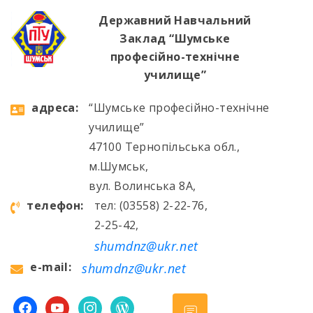
Державний Навчальний
Заклад “Шумське
професійно-технічне
училище”
aдресa:
“Шумське професійно-технічне
училище”
47100 Тернопільська обл.,
м.Шумськ,
вул. Волинська 8А,
телефон:
тел: (03558) 2-22-76,
2-25-42,
shumdnz@ukr.net
e-mail:
shumdnz@ukr.net
facebook
youtube
instagram
wordpress