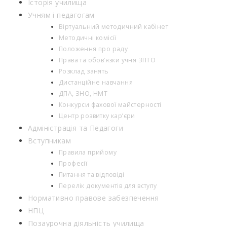
Історія училища
Учням і педагогам
Віртуальний методичний кабінет
Методичні комісії
Положення про раду
Права та обов’язки учня ЗПТО
Розклад занять
Дистанційне навчання
ДПА, ЗНО, НМТ
Конкурси фахової майстерності
Центр розвитку кар’єри
Адміністрація та Педагоги
Вступникам
Правила прийому
Професії
Питання та відповіді
Перелік документів для вступу
Нормативно правове забезпечення
НПЦ
Позаурочна діяльність училища