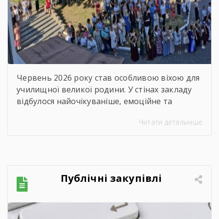
захід – 2026
Червень 2026 року став особливою віхою для
училищної великої родини. У стінах закладу
відбулося найочікуваніше, емоційне та
неймовірно душевне свято — випускний.
Читати детальніше
Цього дня ми офіційно провели у доросле
життя покоління талановитих, сміливих та
цілеспрямованих молодих людей, які попри
всі виклики сьогодення впевнено йшли до
своєї мети. Урочиста подія розпочалася з
Публічні закупівлі
хвилини мовчання. Схиливши голови, […]