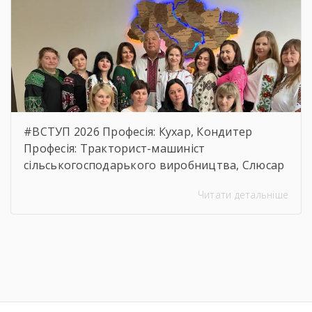
https://drive.google.com/file/d/17o5bfQKAHYyixB
usp=sharing
#ВСТУП 2026 Професія: Кухар, Кондитер
Професія: Тракторист-машиніст
сільськогосподарького виробництва, Слюсар
з ремонту Сільськогосподарських машин та
Читати детальніше
устаткування, водій автотранспортних
засобів Професія: Муляр, Штукатур, Маляр
Професія: Перукар (перукар-модельєр),
Манікюрник.