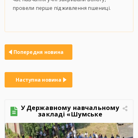
провели перше підживлення пшениці.
Навігація
Попередня новина
записів
Наступна новина
У Державному навчальному
закладі «Шумське
професійно-технічне
училище» відбувся
зворушливий випускний