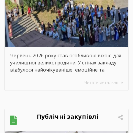
зворушливий випускний
захід – 2026
Червень 2026 року став особливою віхою для
училищної великої родини. У стінах закладу
відбулося найочікуваніше, емоційне та
неймовірно душевне свято — випускний.
Читати детальніше
Цього дня ми офіційно провели у доросле
життя покоління талановитих, сміливих та
цілеспрямованих молодих людей, які попри
всі виклики сьогодення впевнено йшли до
своєї мети. Урочиста подія розпочалася з
Публічні закупівлі
хвилини мовчання. Схиливши голови, […]