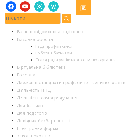
facebook
youtube
instagram
wordpress
Ваше повідомлення надіслано
Виховна робота
Рада профілактики
Робота з батьками
Склад ради учнівського самоврядування
Віртуальна бібліотека
Головна
Державні стандарти професійно-технічної освіти
Діяльність НПЦ
Діяльність самоврядування
Для батьків
Для педагогів
Довідник безбар’єрності
Електронна форма
Закони України