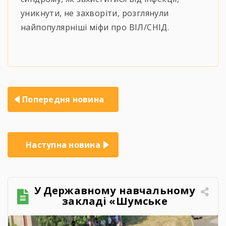
уникнути, не захворіти, розглянули
найпопулярніші міфи про ВІЛ/СНІД.
Навігація
Попередня новина
записів
Наступна новина
У Державному навчальному
закладі «Шумське
професійно-технічне
училище» відбувся