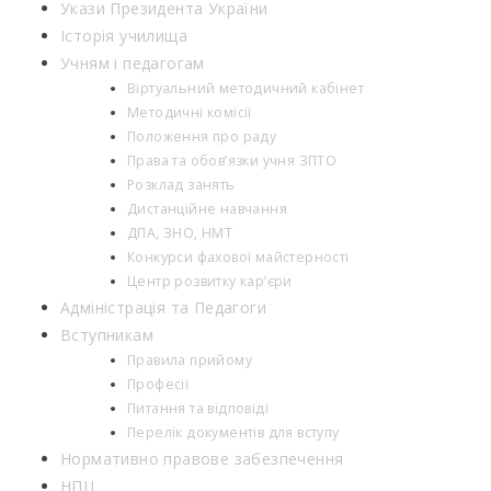
Укази Президента України
Історія училища
Учням і педагогам
Віртуальний методичний кабінет
Методичні комісії
Положення про раду
Права та обов’язки учня ЗПТО
Розклад занять
Дистанційне навчання
ДПА, ЗНО, НМТ
Конкурси фахової майстерності
Центр розвитку кар’єри
Адміністрація та Педагоги
Вступникам
Правила прийому
Професії
Питання та відповіді
Перелік документів для вступу
Нормативно правове забезпечення
НПЦ