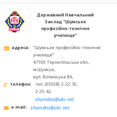
Державний Навчальний
Заклад “Шумське
професійно-технічне
училище”
aдресa:
“Шумське професійно-технічне
училище”
47100 Тернопільська обл.,
м.Шумськ,
вул. Волинська 8А,
телефон:
тел: (03558) 2-22-76,
2-25-42,
shumdnz@ukr.net
e-mail:
shumdnz@ukr.net