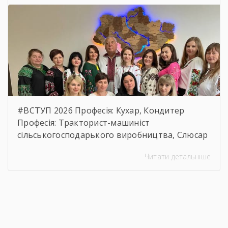
вартості предмета закупівлі.
https://drive.google.com/file/d/17o5bfQKAHYyixB
usp=sharing
#ВСТУП 2026 Професія: Кухар, Кондитер
Професія: Тракторист-машиніст
сільськогосподарького виробництва, Слюсар
з ремонту Сільськогосподарських машин та
Читати детальніше
устаткування, водій автотранспортних
засобів Професія: Муляр, Штукатур, Маляр
Професія: Перукар (перукар-модельєр),
Манікюрник.