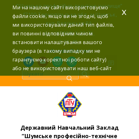
Skip
“Шумське професійно-технічне училище”
Ми на нашому сайті використовуємо
x
to
47100 Тернопільська обл., м.Шумськ,
файли cookie, якщо ви не згодні, щоб
content
вул. Волинська 8А,
ми використовували даний тип файлів,
ви повинні відповідним чином
тел: (03558) 2-22-76,
встановити налаштування вашого
2-25-42,
браузера (в такому випадку ми не
shumdnz@ukr.net
гарантуємо коректної роботи сайту)
facebook
youtube
instagram
wordpress
або не використовувати наш веб-сайт
Державний Навчальний Заклад
“Шумське професійно-технічне