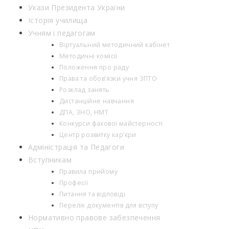
Укази Президента України
Історія училища
Учням і педагогам
Віртуальний методичний кабінет
Методичні комісії
Положення про раду
Права та обов’язки учня ЗПТО
Розклад занять
Дистанційне навчання
ДПА, ЗНО, НМТ
Конкурси фахової майстерності
Центр розвитку кар’єри
Адміністрація та Педагоги
Вступникам
Правила прийому
Професії
Питання та відповіді
Перелік документів для вступу
Нормативно правове забезпечення