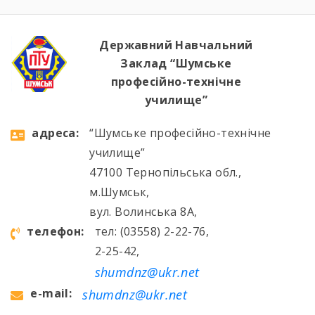
Державний Навчальний
Заклад “Шумське
професійно-технічне
училище”
aдресa:
“Шумське професійно-технічне
училище”
47100 Тернопільська обл.,
м.Шумськ,
вул. Волинська 8А,
телефон:
тел: (03558) 2-22-76,
2-25-42,
shumdnz@ukr.net
e-mail:
shumdnz@ukr.net