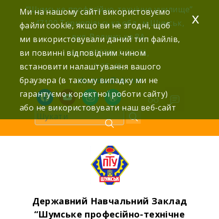
Skip
“Шумське професійно-технічне училище”
Ми на нашому сайті використовуємо
x
to
47100 Тернопільська обл., м.Шумськ,
файли cookie, якщо ви не згодні, щоб
content
вул. Волинська 8А,
ми використовували даний тип файлів,
ви повинні відповідним чином
тел: (03558) 2-22-76,
встановити налаштування вашого
2-25-42,
браузера (в такому випадку ми не
shumdnz@ukr.net
гарантуємо коректної роботи сайту)
facebook
youtube
instagram
wordpress
або не використовувати наш веб-сайт
Державний Навчальний Заклад
“Шумське професійно-технічне