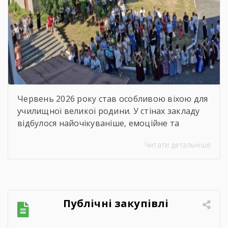
зворушливий випускний
захід – 2026
Червень 2026 року став особливою віхою для
училищної великої родини. У стінах закладу
відбулося найочікуваніше, емоційне та
неймовірно душевне свято — випускний.
Читати детальніше
Цього дня ми офіційно провели у доросле
життя покоління талановитих, сміливих та
цілеспрямованих молодих людей, які попри
всі виклики сьогодення впевнено йшли до
своєї мети. Урочиста подія розпочалася з
Публічні закупівлі
хвилини мовчання. Схиливши голови, […]