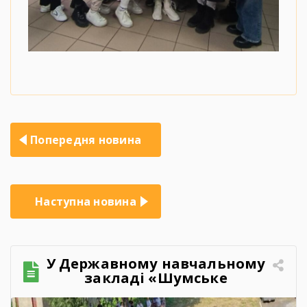
Навігація
Попередня новина
записів
Наступна новина
У Державному навчальному
закладі «Шумське
професійно-технічне
училище» відбувся