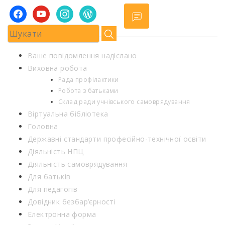
facebook
youtube
instagram
wordpress
Ваше повідомлення надіслано
Виховна робота
Рада профілактики
Робота з батьками
Склад ради учнівського самоврядування
Віртуальна бібліотека
Головна
Державні стандарти професійно-технічної освіти
Діяльність НПЦ
Діяльність самоврядування
Для батьків
Для педагогів
Довідник безбар’єрності
Електронна форма