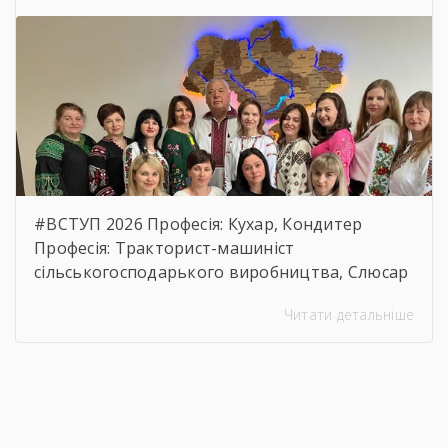
бюджетного призначення, очікуваної
вартості предмета закупівлі.
https://drive.google.com/file/d/17o5bfQKAHYyixB
usp=sharing
#ВСТУП 2026 Професія: Кухар, Кондитер
Професія: Тракторист-машиніст
сільськогосподарького виробництва, Слюсар
з ремонту Сільськогосподарських машин та
Читати детальніше
устаткування, водій автотранспортних
засобів Професія: Муляр, Штукатур, Маляр
Професія: Перукар (перукар-модельєр),
Манікюрник.