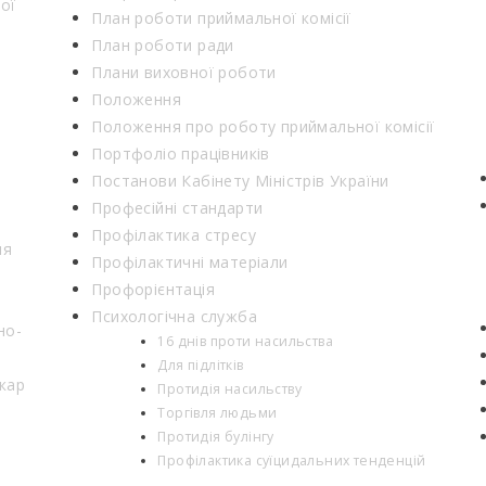
ої
План роботи приймальної комісії
План роботи ради
Плани виховної роботи
Положення
Положення про роботу приймальної комісії
Портфоліо працівників
Постанови Кабінету Міністрів України
Професійні стандарти
Профілактика стресу
ня
Профілактичні матеріали
Профорієнтація
Психологічна служба
но-
16 днів проти насильства
Для підлітків
кар
Протидія насильству
Торгівля людьми
Протидія булінгу
Профілактика суїцидальних тенденцій