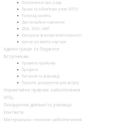
Положення про раду
Права та обов’язки учня ЗПТО
Розклад занять
Дистанційне навчання
ДПА, ЗНО, НМТ
Конкурси фахової майстерності
Центр розвитку кар’єри
Адміністрація та Педагоги
Вступникам
Правила прийому
Професії
Питання та відповіді
Перелік документів для вступу
Нормативно правове забезпечення
НПЦ
Позаурочна діяльність училища
Контакти
Матеріально-технічне забезпечення