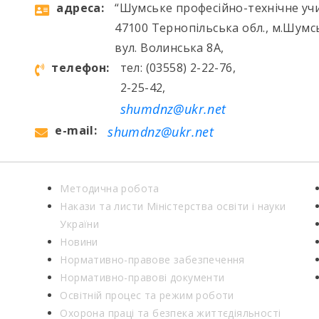
aдресa:
“Шумське професійно-технічне уч
47100 Тернопільська обл., м.Шумс
вул. Волинська 8А,
телефон:
тел: (03558) 2-22-76,
2-25-42,
shumdnz@ukr.net
e-mail:
shumdnz@ukr.net
Методична робота
Накази та листи Міністерства освіти і науки
України
Новини
Нормативно-правове забезпечення
Нормативно-правові документи
Освітній процес та режим роботи
Охорона праці та безпека життєдіяльності