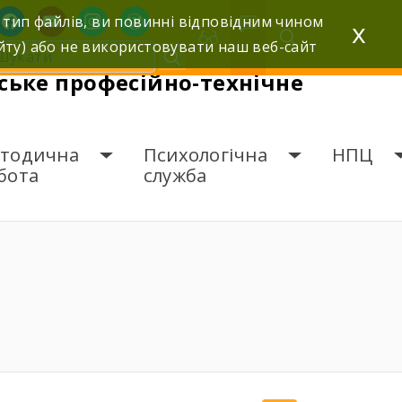
facebook
youtube
instagram
wordpress
 тип файлів, ви повинні відповідним чином
x
йту) або не використовувати наш веб-сайт
ьке професійно-технічне
тодична
Психологічна
НПЦ
бота
служба