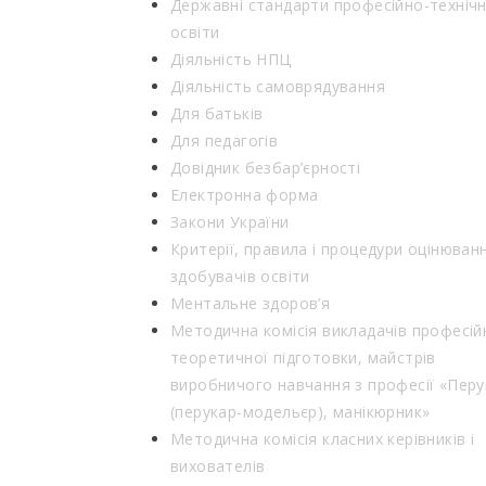
Державні стандарти професійно-технічн
освіти
Діяльність НПЦ
Діяльність самоврядування
Для батьків
Для педагогів
Довідник безбар’єрності
Електронна форма
Закони України
Критерії, правила і процедури оцінюван
здобувачів освіти
Ментальне здоров’я
Методична комісія викладачів професій
теоретичної підготовки, майстрів
виробничого навчання з професії «Перу
(перукар-модельєр), манікюрник»
Методична комісія класних керівників і
вихователів