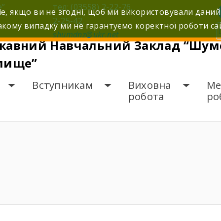
е”
тел: (03558) 2-22-76,
e, якщо ви не згодні, щоб ми використовували даний
2-25-42,
кому випадку ми не гарантуємо коректної роботи са
shumdnz@ukr.net
ної) освіти.
жавний Навчальний Заклад “Шумс
лище”
Вступникам
Виховна
Ме
робота
ро