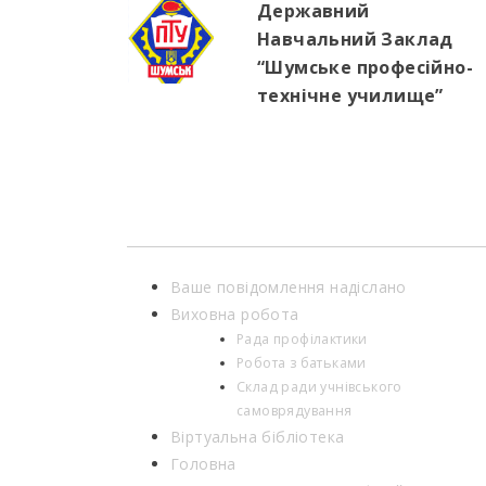
Державний
Навчальний Заклад
“Шумське професійно-
технічне училище”
Ваше повідомлення надіслано
Виховна робота
Рада профілактики
Робота з батьками
Склад ради учнівського
самоврядування
Віртуальна бібліотека
Головна