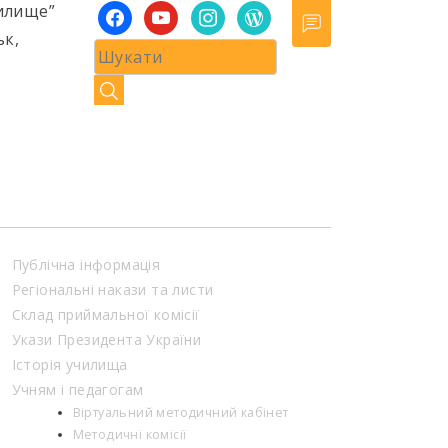
илище”
facebook
youtube
instagram
wordpress
ьк,
Публічна інформація
Регіональні накази та листи
Склад приймальної комісії
Укази Президента України
Історія училища
Учням і педагогам
Віртуальний методичний кабінет
Методичні комісії