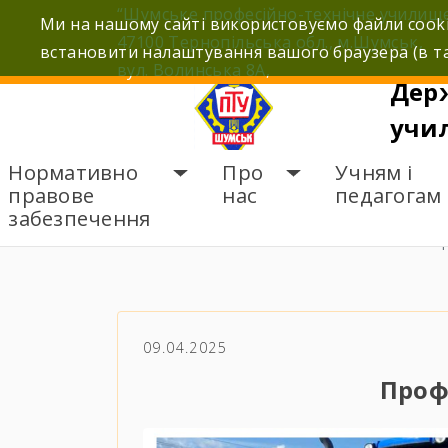
Skip
“Шумське професійно-технічне училищ
Ми на нашому сайті використовуємо файли cooki
to
47100 Тернопільська обл., м.Шумськ,
встановити налаштування вашого браузера (в та
content
вул. Волинська 8А,
Дер
учи
Нормативно
Про
Учням і
правове
нас
педагогам
забезпечення
ГОЛОВНА
НОВИНИ
П
09.04.2025
Проф