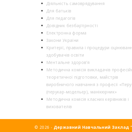
Діяльність самоврядування
Для батьків
Для педагогів
Довідник безбар’єрності
Електронна форма
Закони України
Критерії, правила і процедури оцінюван
здобувачів освіти
Ментальне здоров’я
Методична комісія викладачів професій
теоретичної підготовки, майстрів
виробничого навчання з професії «Перу
(перукар-модельєр), манікюрник»
Методична комісія класних керівників і
вихователів
© 2026 -
Державний Навчальний Заклад “