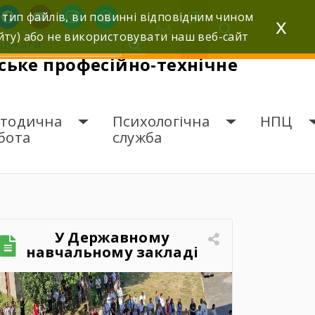
facebook
youtube
instagram
wordpress
 тип файлів, ви повинні відповідним чином
x
йту) або не використовувати наш веб-сайт
ьке професійно-технічне
тодична
Психологічна
НПЦ
бота
служба
У Державному
навчальному закладі
«Шумське професійно-
технічне училище»
відбувся зворушливий
випускний захід – 2026