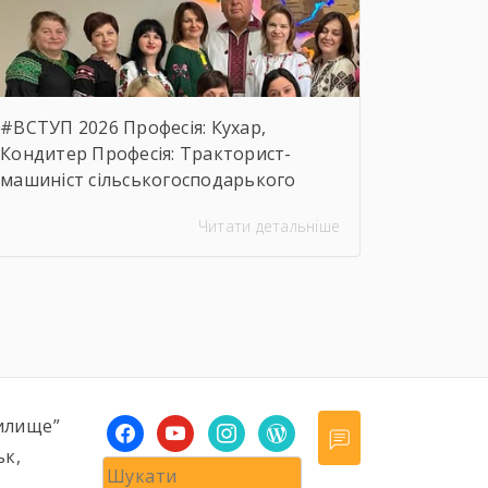
предмета закупівлі.
https://drive.google.com/file/d/17o5bfQKAHYyixBUcMu
usp=sharing
#ВСТУП 2026 Професія: Кухар,
Кондитер Професія: Тракторист-
машиніст сільськогосподарького
виробництва, Слюсар з ремонту
Читати детальніше
Сільськогосподарських машин та
устаткування, водій
автотранспортних засобів Професія:
Муляр, Штукатур, Маляр Професія:
Перукар (перукар-модельєр),
Манікюрник.
илище”
facebook
youtube
instagram
wordpress
ьк,