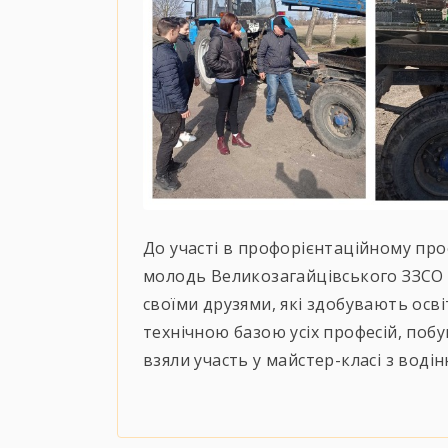
До участі в профорієнтаційному про
молодь Великозагайцівського ЗЗСО І-
своїми друзями, які здобувають осві
технічною базою усіх професій, поб
взяли участь у майстер-класі з водін