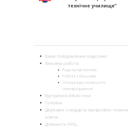
технічне училище”
Ваше повідомлення надіслано
Виховна робота
Рада профілактики
Робота з батьками
Склад ради учнівського
самоврядування
Віртуальна бібліотека
Головна
Державні стандарти професійно-технічн
освіти
Діяльність НПЦ