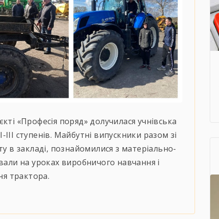
єкті «Професія поряд» долучилася учнівська
ІІІ ступенів. Майбутні випускники разом зі
ту в закладі, познайомилися з матеріально-
ували на уроках виробничого навчання і
ня трактора.