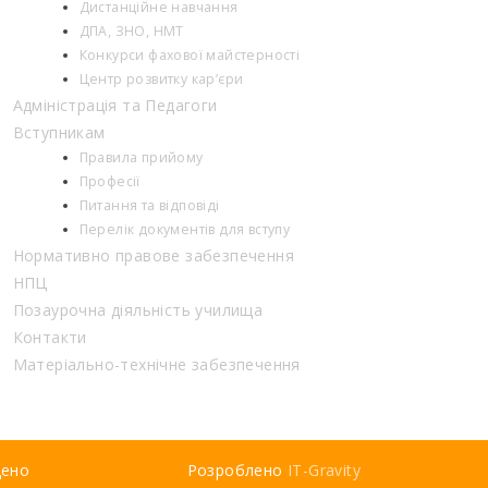
Дистанційне навчання
ДПА, ЗНО, НМТ
Конкурси фахової майстерності
Центр розвитку кар’єри
Адміністрація та Педагоги
Вступникам
Правила прийому
Професії
Питання та відповіді
Перелік документів для вступу
Нормативно правове забезпечення
НПЦ
Позаурочна діяльність училища
Контакти
Матеріально-технічне забезпечення
щено
Розроблено
IT-Gravity