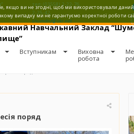
е”
тел: (03558) 2-22-76,
e, якщо ви не згодні, щоб ми використовували даний
2-25-42,
кому випадку ми не гарантуємо коректної роботи са
shumdnz@ukr.net
жавний Навчальний Заклад “Шумс
лище”
Вступникам
Виховна
Ме
робота
ро
рофесія поряд
есія поряд