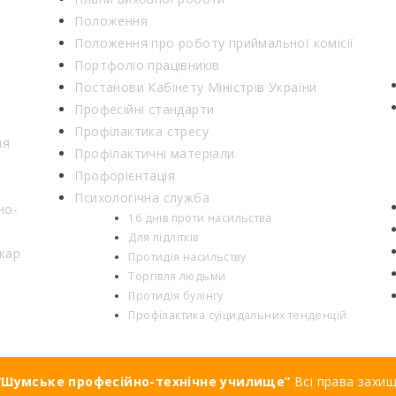
Положення
Положення про роботу приймальної комісії
Портфоліо працівників
Постанови Кабінету Міністрів України
Професійні стандарти
Профілактика стресу
ня
Профілактичні матеріали
Профорієнтація
Психологічна служба
но-
16 днів проти насильства
Для підлітків
кар
Протидія насильству
Торгівля людьми
Протидія булінгу
Профілактика суїцидальних тенденцій
Шумське професійно-технічне училище”
Всі права захи