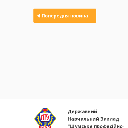
Навігація
записів
Попередня новина
Державний
Навчальний Заклад
“Шумське професійно-