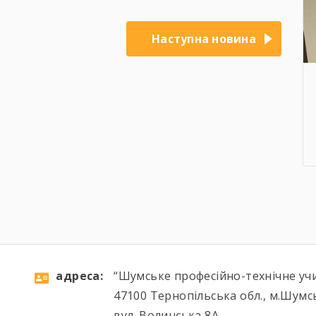
Наступна новина
aдресa:
“Шумське професійно-технічне уч
47100 Тернопільська обл., м.Шумс
вул. Волинська 8А,