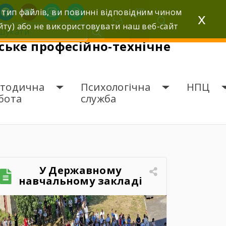
facebook
youtube
instagram
wordpress
 тип файлів, ви повинні відповідним чином
x
йту) або не використовувати наш веб-сайт
ьке професійно-технічне
тодична
Психологічна
НПЦ
бота
служба
У Державному
навчальному закладі
«Шумське професійно-
технічне училище»
відбувся зворушливий
випускний захід – 2026