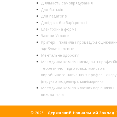
Діяльність самоврядування
Для батьків
Для педагогів
Довідник безбар’єрності
Електронна форма
Закони України
Критерії, правила і процедури оцінюван
здобувачів освіти
Ментальне здоров’я
Методична комісія викладачів професій
теоретичної підготовки, майстрів
виробничого навчання з професії «Перу
(перукар-модельєр), манікюрник»
Методична комісія класних керівників і
вихователів
© 2026 -
Державний Навчальний Заклад “