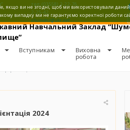
е”
тел: (03558) 2-22-76,
e, якщо ви не згодні, щоб ми використовували даний
2-25-42,
кому випадку ми не гарантуємо коректної роботи са
shumdnz@ukr.net
жавний Навчальний Заклад “Шумс
лище”
Вступникам
Виховна
Ме
робота
ро
рофорієнтація 2024
єнтація 2024