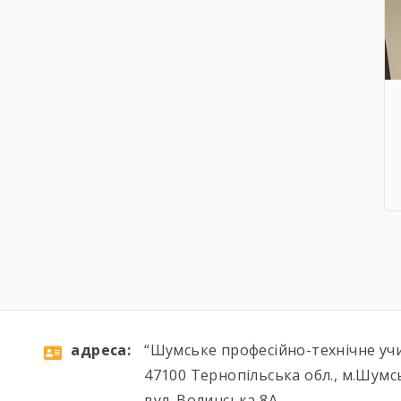
aдресa:
“Шумське професійно-технічне уч
47100 Тернопільська обл., м.Шумс
вул. Волинська 8А,