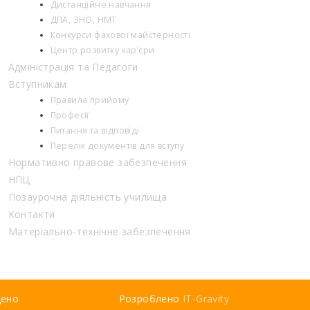
Дистанційне навчання
ДПА, ЗНО, НМТ
Конкурси фахової майстерності
Центр розвитку кар’єри
Адміністрація та Педагоги
Вступникам
Правила прийому
Професії
Питання та відповіді
Перелік документів для вступу
Нормативно правове забезпечення
НПЦ
Позаурочна діяльність училища
Контакти
Матеріально-технічне забезпечення
щено
Розроблено
IT-Gravity