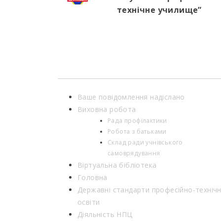
технічне училище”
Ваше повідомлення надіслано
Виховна робота
Рада профілактики
Робота з батьками
Склад ради учнівського
самоврядування
Віртуальна бібліотека
Головна
Державні стандарти професійно-технічн
освіти
Діяльність НПЦ