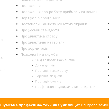
Положення
Положення про роботу приймальної комісії
Портфоліо працівників
Постанови Кабінету Міністрів України
Професійні стандарти
Профілактика стресу
ня
Профілактичні матеріали
Профорієнтація
Психологічна служба
но-
16 днів проти насильства
Для підлітків
кар
Протидія насильству
Торгівля людьми
Протидія булінгу
Профілактика суїцидальних тенденцій
Шумське професійно-технічне училище”
Всі права захи