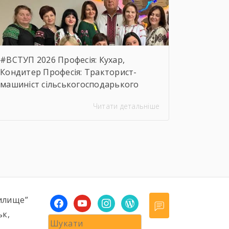
предмета закупівлі.
https://drive.google.com/file/d/17o5bfQKAHYyixBUcMu
usp=sharing
#ВСТУП 2026 Професія: Кухар,
Кондитер Професія: Тракторист-
машиніст сільськогосподарького
виробництва, Слюсар з ремонту
Читати детальніше
Сільськогосподарських машин та
устаткування, водій
автотранспортних засобів Професія:
Муляр, Штукатур, Маляр Професія:
Перукар (перукар-модельєр),
Манікюрник.
илище”
facebook
youtube
instagram
wordpress
ьк,