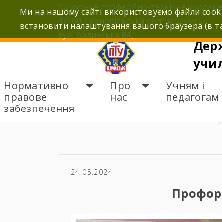
Skip
“Шумське професійно-технічне училищ
Ми на нашому сайті використовуємо файли cooki
to
47100 Тернопільська обл., м.Шумськ,
встановити налаштування вашого браузера (в та
content
вул. Волинська 8А,
Дер
учи
Нормативно
Про
Учням і
правове
нас
педагогам
забезпечення
ГОЛОВНА
НОВИНИ
П
24.05.2024
Профорі