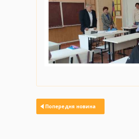
Навігація
записів
Попередня новина