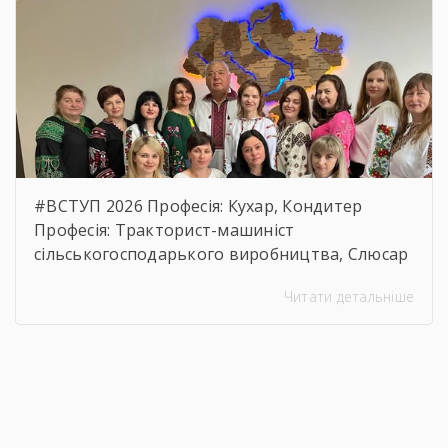
вартості предмета закупівлі.
https://drive.google.com/file/d/17o5bfQKAHYyixB
usp=sharing
#ВСТУП 2026 Професія: Кухар, Кондитер
Професія: Тракторист-машиніст
сільськогосподарького виробництва, Слюсар
з ремонту Сільськогосподарських машин та
Читати детальніше
устаткування, водій автотранспортних
засобів Професія: Муляр, Штукатур, Маляр
Професія: Перукар (перукар-модельєр),
Манікюрник.