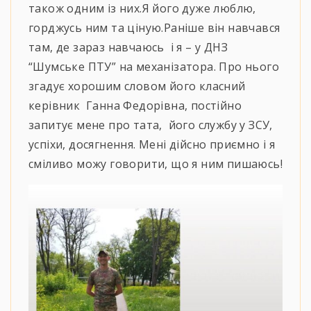
також одним із них.Я його дуже люблю,
горджусь ним та ціную.Раніше він навчався
там, де зараз навчаюсь і я – у ДНЗ
“Шумське ПТУ” на механізатора. Про нього
згадує хорошим словом його класний
керівник Ганна Федорівна, постійно
запитує мене про тата, його службу у ЗСУ,
успіхи, досягнення. Мені дійсно приємно і я
сміливо можу говорити, що я ним пишаюсь!