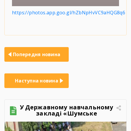
https://photos.app.goo.gl/hZbNpHvVC9aHQG8q6
Навігація
Попередня новина
записів
Наступна новина
У Державному навчальному
закладі «Шумське
професійно-технічне
училище» відбувся