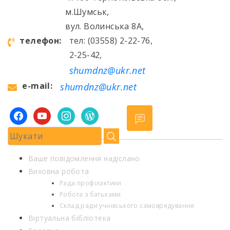
м.Шумськ,
вул. Волинська 8А,
телефон:
тел: (03558) 2-22-76,
2-25-42,
shumdnz@ukr.net
e-mail:
shumdnz@ukr.net
facebook
youtube
instagram
wordpress
Ваше повідомлення надіслано
Виховна робота
Рада профілактики
Робота з батьками
Склад ради учнівського самоврядування
Віртуальна бібліотека