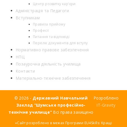
Центр розвитку кар’єри
Адміністрація та Педагоги
Вступникам
Правила прийому
Професії
Питання та відповіді
Перелік документів для вступу
Нормативно правове забезпечення
НПЦ
Позаурочна діяльність училища
Контакти
Матеріально-технічне забезпечення
© 2026 -
Державний Навчальний
Розроблено
Заклад “Шумське професійно-
IT-Gravity
технічне училище”
Всі права захищено
«Сайт розроблено в межах Програми EU4Skills: Кращі