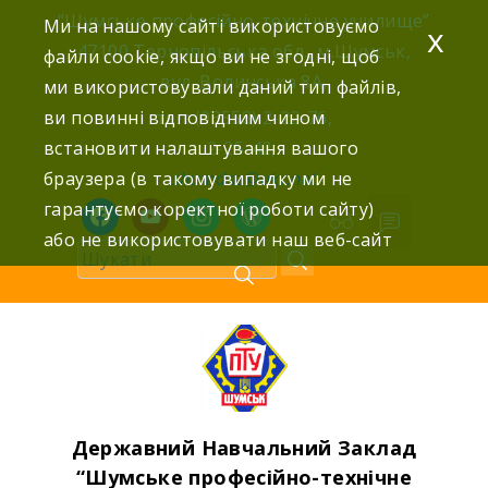
Skip
“Шумське професійно-технічне училище”
Ми на нашому сайті використовуємо
x
to
47100 Тернопільська обл., м.Шумськ,
файли cookie, якщо ви не згодні, щоб
content
вул. Волинська 8А,
ми використовували даний тип файлів,
ви повинні відповідним чином
тел: (03558) 2-22-76,
встановити налаштування вашого
2-25-42,
браузера (в такому випадку ми не
shumdnz@ukr.net
гарантуємо коректної роботи сайту)
facebook
youtube
instagram
wordpress
або не використовувати наш веб-сайт
Державний Навчальний Заклад
“Шумське професійно-технічне