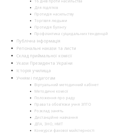
16 днів проти насильства
Для підлітків
Протидія насильству
Торгівля людьми
Протидія булінгу
Профілактика суїцидальних тенденцій
Публічна інформація
Регіональні накази та листи
Склад приймальної комісії
Укази Президента України
Історія училища
Учням і педагогам
Віртуальний методичний кабінет
Методичні комісії
Положення про раду
Права та обов’язки учня ЗПТО
Розклад занять
Дистанційне навчання
ДПА, ЗНО, НМТ
Конкурси фахової майстерності