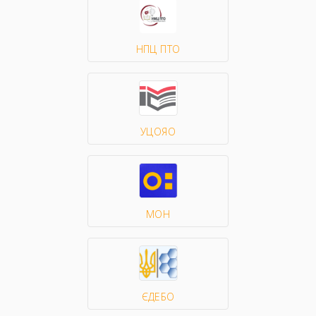
НПЦ ПТО
УЦОЯО
МОН
ЄДЕБО