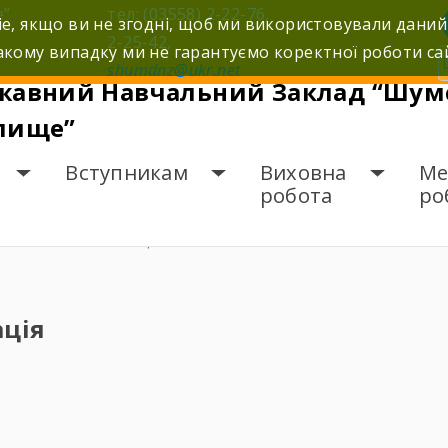
е”
тел: (03558) 2-22-76,
e, якщо ви не згодні, щоб ми використовували даний
2-25-42,
кому випадку ми не гарантуємо коректної роботи са
shumdnz@ukr.net
жавний Навчальний Заклад “Шумс
лище”
Вступникам
Виховна
Ме
робота
ро
 ІНФОРМАЦІЯ
ація