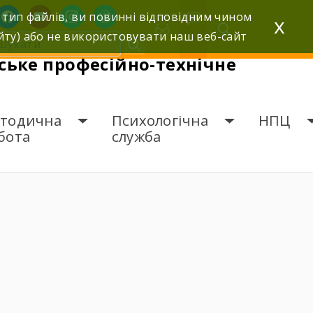
facebook
youtube
instagram
wordpress
 тип файлів, ви повинні відповідним чином
x
йту) або не використовувати наш веб-сайт
ьке професійно-технічне
тодична
Психологічна
НПЦ
бота
служба