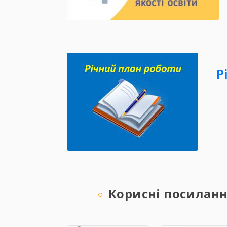
Р
Корисні посилан