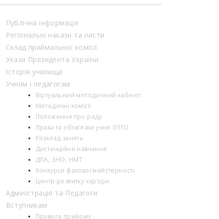
Публічна інформація
Регіональні накази та листи
Склад приймальної комісії
Укази Президента України
Історія училища
Учням і педагогам
Віртуальний методичний кабінет
Методичні комісії
Положення про раду
Права та обов’язки учня ЗПТО
Розклад занять
Дистанційне навчання
ДПА, ЗНО, НМТ
Конкурси фахової майстерності
Центр розвитку кар’єри
Адміністрація та Педагоги
Вступникам
Правила прийому