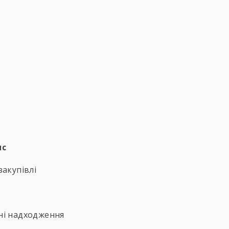
ис
закупівлі
ні надходження