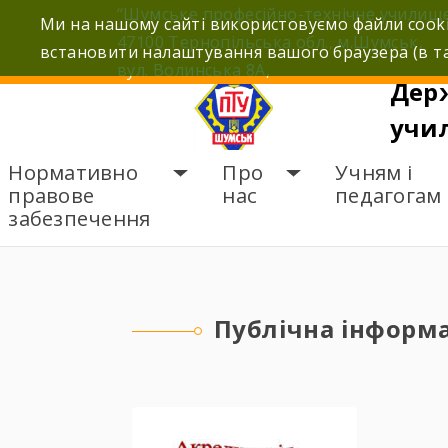
Skip
“Шумське професійно-технічне училищ
Ми на нашому сайті використовуємо файли cooki
to
47100 Тернопільська обл., м.Шумськ,
встановити налаштування вашого браузера (в та
content
вул. Волинська 8А,
Дер
учи
Нормативно
Про
Учням і
правове
нас
педагогам
забезпечення
ГОЛОВНА
ПУБЛІЧНА
Публічна інформ