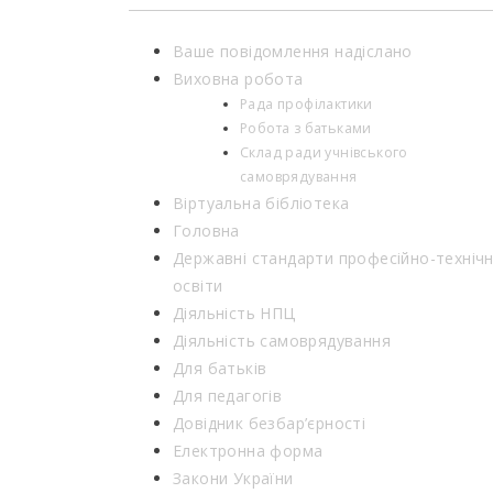
Ваше повідомлення надіслано
Виховна робота
Рада профілактики
Робота з батьками
Склад ради учнівського
самоврядування
Віртуальна бібліотека
Головна
Державні стандарти професійно-технічн
освіти
Діяльність НПЦ
Діяльність самоврядування
Для батьків
Для педагогів
Довідник безбар’єрності
Електронна форма
Закони України