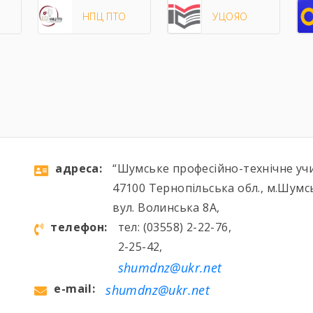
НПЦ ПТО
УЦОЯО
aдресa:
“Шумське професійно-технічне уч
47100 Тернопільська обл., м.Шумс
вул. Волинська 8А,
телефон:
тел: (03558) 2-22-76,
2-25-42,
shumdnz@ukr.net
e-mail:
shumdnz@ukr.net