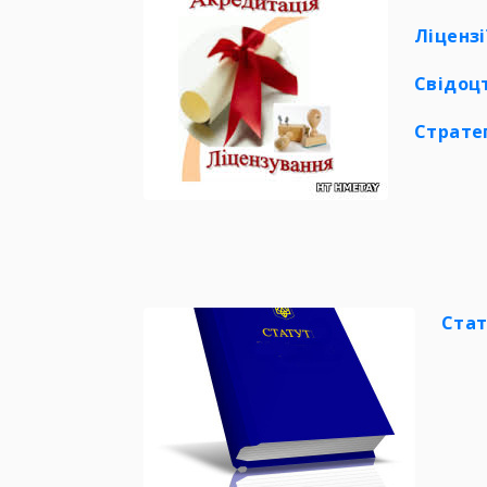
Ліцензі
Свідоц
Страте
Стат