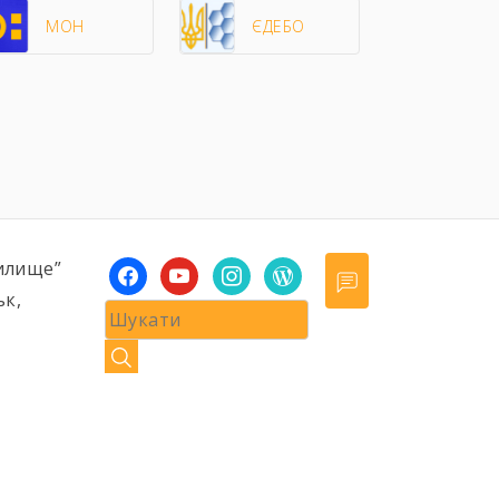
МОН
ЄДЕБО
илище”
facebook
youtube
instagram
wordpress
ьк,