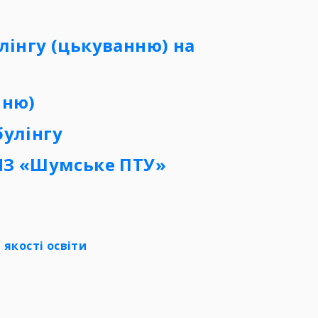
лінгу (цькуванню)
на
нню)
булінгу
З «Шумське ПТУ»
якості освіти