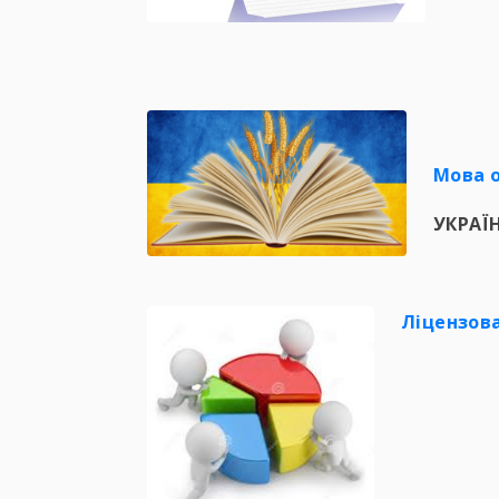
Мова о
УКРАЇ
Ліцензова