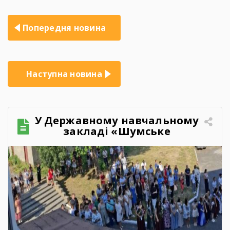
Навігація
Попередня новина
записів
Наступна новина
У Державному навчальному
закладі «Шумське
професійно-технічне
училище» відбувся
зворушливий випускний
захід – 2026