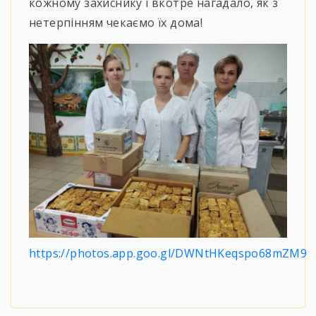
кожному захиснику і вкотре нагадало, як з
нетерпінням чекаємо їх дома!
https://photos.app.goo.gl/DWNtHKeqspo68mZM9