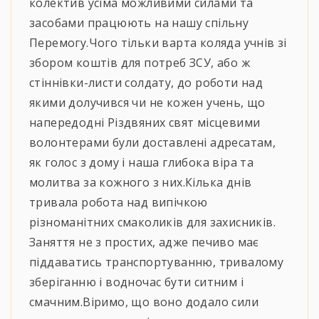
колектив усіма можливими силами та
засобами працюють на нашу спільну
Перемогу.Чого тільки варта коляда учнів зі
збором коштів для потреб ЗСУ, або ж
стіннівки-листи солдату, до роботи над
якими долучився чи не кожен учень, що
напередодні Різдвяних свят місцевими
волонтерами були доставлені адресатам,
як голос з дому і наша глибока віра та
молитва за кожного з них.Кілька днів
тривала робота над випічкою
різноманітних смаколиків для захисників.
Заняття не з простих, адже печиво має
піддаватись транспортуванню, тривалому
зберіганню і водночас бути ситним і
смачним.Віримо, що воно додало сили