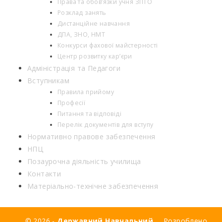
Права та обов’язки учня ЗПТО
Розклад занять
Дистанційне навчання
ДПА, ЗНО, НМТ
Конкурси фахової майстерності
Центр розвитку кар’єри
Адміністрація та Педагоги
Вступникам
Правила прийому
Професії
Питання та відповіді
Перелік документів для вступу
Нормативно правове забезпечення
НПЦ
Позаурочна діяльність училища
Контакти
Матеріально-технічне забезпечення
© 2026 -
Державний Навчальний
Розроблено