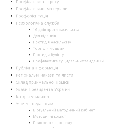
Профілактика стресу
Профілактичні матеріали
Профорієнтація
Психологічна служба
16 днів проти насильства
Для підлітків
Протидія насильству
Торгівля людьми
Протидія булінгу
Профілактика суїцидальних тенденцій
Публічна інформація
Регіональні накази та листи
Склад приймальної комісії
Укази Президента України
Історія училища
Учням і педагогам
Віртуальний методичний кабінет
Методичні комісії
Положення про раду