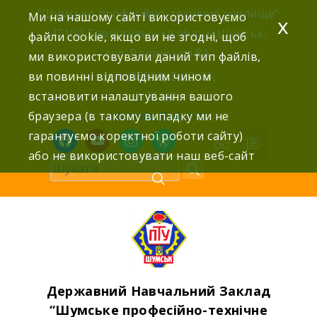
Skip
“Шумське професійно-технічне училище”
Ми на нашому сайті використовуємо
x
to
47100 Тернопільська обл., м.Шумськ,
файли cookie, якщо ви не згодні, щоб
content
вул. Волинська 8А,
ми використовували даний тип файлів,
ви повинні відповідним чином
тел: (03558) 2-22-76,
встановити налаштування вашого
2-25-42,
браузера (в такому випадку ми не
shumdnz@ukr.net
гарантуємо коректної роботи сайту)
facebook
youtube
instagram
wordpress
або не використовувати наш веб-сайт
Державний Навчальний Заклад
“Шумське професійно-технічне