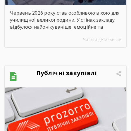
Червень 2026 року став особливою віхою для
училищної великої родини. У стінах закладу
відбулося найочікуваніше, емоційне та
неймовірно душевне свято — випускний.
Читати детальніше
Цього дня ми офіційно провели у доросле
життя покоління талановитих, сміливих та
цілеспрямованих молодих людей, які попри
всі виклики сьогодення впевнено йшли до
своєї мети. Урочиста подія розпочалася з
Публічні закупівлі
хвилини мовчання. Схиливши голови, […]