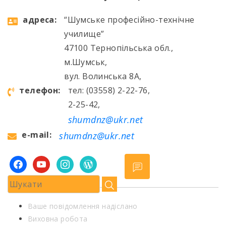
aдресa:
“Шумське професійно-технічне
училище”
47100 Тернопільська обл.,
м.Шумськ,
вул. Волинська 8А,
телефон:
тел: (03558) 2-22-76,
2-25-42,
shumdnz@ukr.net
e-mail:
shumdnz@ukr.net
facebook
youtube
instagram
wordpress
Ваше повідомлення надіслано
Виховна робота