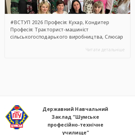
#ВСТУП 2026 Професія: Кухар, Кондитер
Професія: Тракторист-машиніст
сільськогосподарького виробництва, Слюсар
з ремонту Сільськогосподарських машин та
Читати детальніше
устаткування, водій автотранспортних
засобів Професія: Муляр, Штукатур, Маляр
Професія: Перукар (перукар-модельєр),
Манікюрник.
Державний Навчальний
Заклад “Шумське
професійно-технічне
училище”