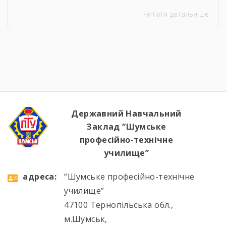
з ремонту Сільськогосподарських машин та
Читати детальніше
устаткування, водій автотранспортних
засобів Професія: Муляр, Штукатур, Маляр
Професія: Перукар (перукар-модельєр),
Манікюрник.
Державний Навчальний
Заклад “Шумське
професійно-технічне
училище”
aдресa:
“Шумське професійно-технічне
училище”
47100 Тернопільська обл.,
м.Шумськ,