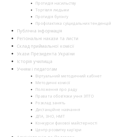
Протидія насильству
Торгівля людьми
Протидія булінгу
Профілактика суїцидальних тенденцій
Публічна інформація
Регіональні накази та листи
Склад приймальної комісії
Укази Президента України
Історія училища
Учням і педагогам
Віртуальний методичний кабінет
Методичні комісії
Положення про раду
Права та обов’язки учня ЗПТО
Розклад занять
Дистанційне навчання
ДПА, ЗНО, НМТ
Конкурси фахової майстерності
Центр розвитку кар’єри