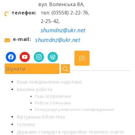
вул. Волинська 8А,
телефон:
тел: (03558) 2-22-76,
2-25-42,
shumdnz@ukr.net
e-mail:
shumdnz@ukr.net
facebook
youtube
instagram
wordpress
Ваше повідомлення надіслано
Виховна робота
Рада профілактики
Робота з батьками
Склад ради учнівського самоврядування
Віртуальна бібліотека
Головна
Державні стандарти професійно-технічної освіти