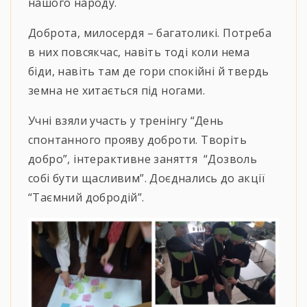
нашого народу.
Доброта, милосердя – багатоликі. Потреба
в них повсякчас, навіть тоді коли нема
біди, навіть там де гори спокійні й твердь
земна не хитається під ногами.
Учні взяли участь у тренінгу “День
спонтанного прояву доброти. Творіть
добро”, інтерактивне заняття “Дозволь
собі бути щасливим”. Доєднались до акції
“Таємний добродій”.