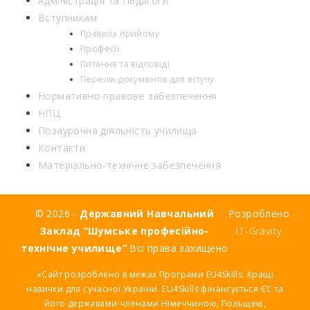
Адміністрація та Педагоги
Вступникам
Правила прийому
Професії
Питання та відповіді
Перелік документів для вступу
Нормативно правове забезпечення
НПЦ
Позаурочна діяльність училища
Контакти
Матеріально-технічне забезпечення
© 2026 -
Державний Навчальний
Розроблено
Заклад “Шумське професійно-
IT-Gravity
технічне училище”
Всі права захищено
«Сайт розроблено в межах Програми EU4Skills: Кращі
навички для сучасної України. EU4Skills фінансується ЄС та
його державами-членами Німеччиною, Польщею,