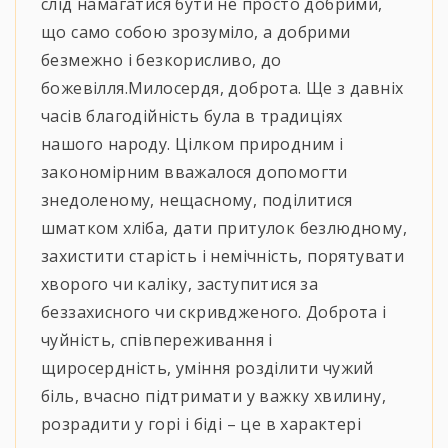
слід намагатися бути не просто добрими,
що само собою зрозуміло, а добрими
безмежно і безкорисливо, до
божевілля.Милосердя, доброта. Ще з давніх
часів благодійність була в традиціях
нашого народу. Цілком природним і
закономірним вважалося допомогти
знедоленому, нещасному, поділитися
шматком хліба, дати притулок безлюдному,
захистити старість і немічність, порятувати
хворого чи каліку, заступитися за
беззахисного чи скривдженого. Доброта і
чуйність, співпереживання і
щиросердність, уміння розділити чужий
біль, вчасно підтримати у важку хвилину,
розрадити у горі і біді – це в характері