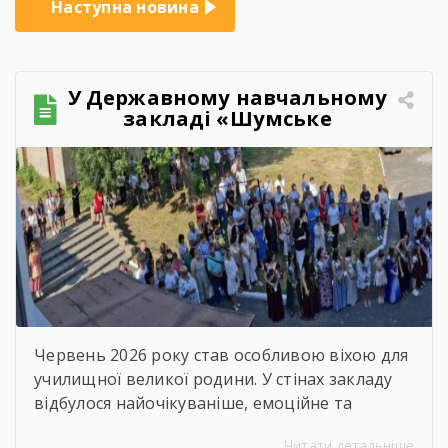
Наступна новина
У Державному навчальному
закладі «Шумське
професійно-технічне
училище» відбувся
зворушливий випускний
захід – 2026
Червень 2026 року став особливою віхою для
училищної великої родини. У стінах закладу
відбулося найочікуваніше, емоційне та
неймовірно душевне свято — випускний.
Читати детальніше