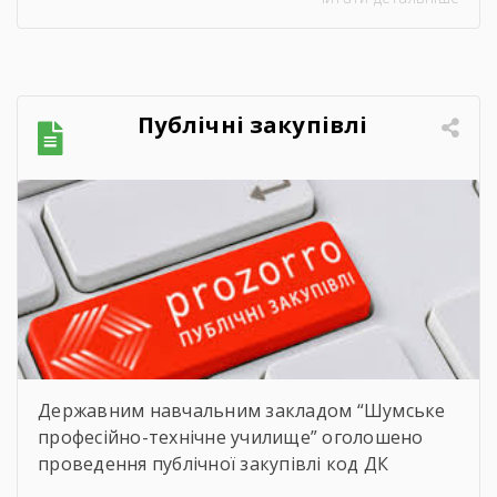
Цього дня ми офіційно провели у доросле
життя покоління талановитих, сміливих та
цілеспрямованих молодих людей, які попри
всі виклики сьогодення впевнено йшли до
своєї мети. Урочиста подія розпочалася з
Публічні закупівлі
хвилини мовчання. Схиливши голови, […]
Державним навчальним закладом “Шумське
професійно-технічне училище” оголошено
проведення публічної закупівлі код ДК
021:2015 – 09130000-9- Нафта і дистиляти