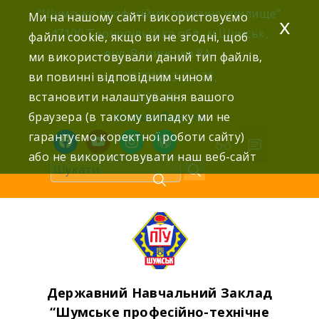
Skip
“Шумське професійно-технічне училище”
Ми на нашому сайті використовуємо
x
to
47100 Тернопільська обл., м.Шумськ,
файли cookie, якщо ви не згодні, щоб
content
вул. Волинська 8А,
ми використовували даний тип файлів,
ви повинні відповідним чином
тел: (03558) 2-22-76,
встановити налаштування вашого
2-25-42,
браузера (в такому випадку ми не
shumdnz@ukr.net
гарантуємо коректної роботи сайту)
facebook
youtube
instagram
wordpress
або не використовувати наш веб-сайт
Державний Навчальний Заклад
“Шумське професійно-технічне