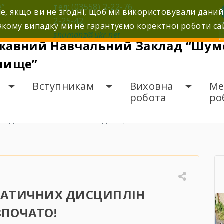
е”
тел: (03558) 2-22-76,
e, якщо ви не згодні, щоб ми використовували даний
2-25-42,
кому випадку ми не гарантуємо коректної роботи са
shumdnz@ukr.net
жавний Навчальний Заклад “Шумс
лище”
Вступникам
Виховна
Ме
робота
ро
ИЖДЕНЬ МАТЕМАТИЧНИХ ДИСЦИПЛІН РОЗПОЧАТО!
АТИЧНИХ ДИСЦИПЛІН
ЗПОЧАТО!