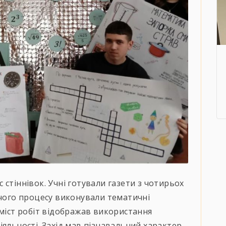
стіннівок. Учні готували газети з чотирьох
рчого процесу виконували тематичні
Зміст робіт відображав використання
іяльності. Захід мав пізнавальний характер