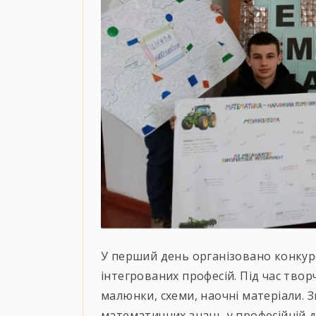
У перший день організовано конкурс 
інтегрованих професій. Під час тво
малюнки, схеми, наочні матеріали. 
математичних знань у професійній д