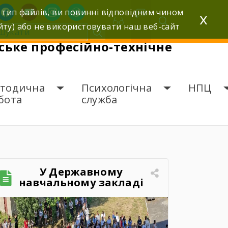
facebook
youtube
instagram
wordpress
 тип файлів, ви повинні відповідним чином
x
йту) або не використовувати наш веб-сайт
ьке професійно-технічне
тодична
Психологічна
НПЦ
бота
служба
У Державному
навчальному закладі
«Шумське професійно-
технічне училище»
відбувся зворушливий
випускний захід – 2026