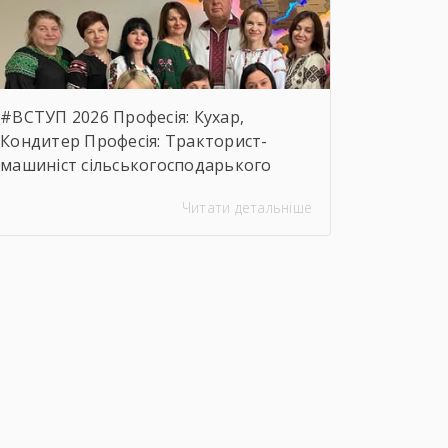
предмета закупівлі.
https://drive.google.com/file/d/17o5bfQKAHYyixBUcMu
usp=sharing
#ВСТУП 2026 Професія: Кухар,
Кондитер Професія: Тракторист-
машиніст сільськогосподарького
виробництва, Слюсар з ремонту
Читати детальніше
Сільськогосподарських машин та
устаткування, водій
автотранспортних засобів Професія:
Муляр, Штукатур, Маляр Професія:
Перукар (перукар-модельєр),
Манікюрник.