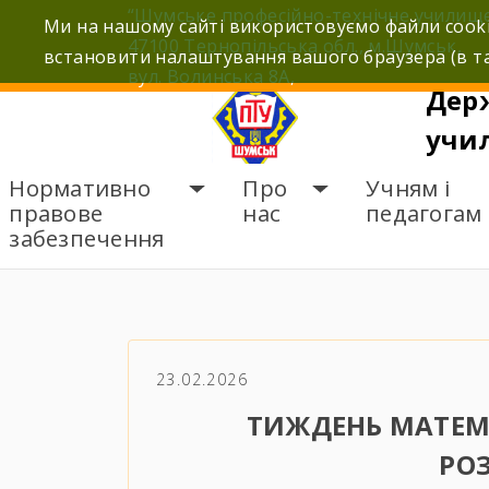
Skip
“Шумське професійно-технічне училищ
Ми на нашому сайті використовуємо файли cooki
to
47100 Тернопільська обл., м.Шумськ,
встановити налаштування вашого браузера (в та
content
вул. Волинська 8А,
Дер
учи
Нормативно
Про
Учням і
правове
нас
педагогам
забезпечення
ГОЛОВНА
НОВИНИ
Т
23.02.2026
ТИЖДЕНЬ МАТЕМ
РО