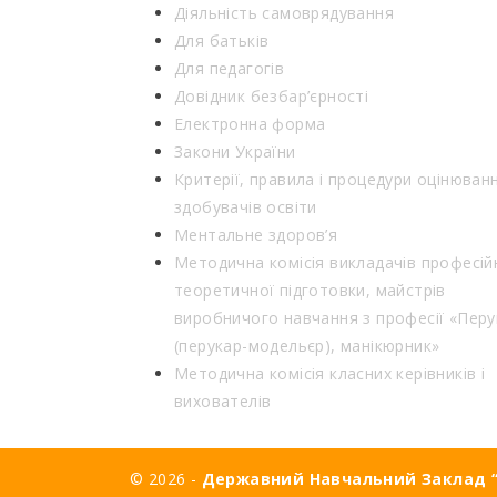
Діяльність самоврядування
Для батьків
Для педагогів
Довідник безбар’єрності
Електронна форма
Закони України
Критерії, правила і процедури оцінюван
здобувачів освіти
Ментальне здоров’я
Методична комісія викладачів професій
теоретичної підготовки, майстрів
виробничого навчання з професії «Перу
(перукар-модельєр), манікюрник»
Методична комісія класних керівників і
вихователів
© 2026 -
Державний Навчальний Заклад “