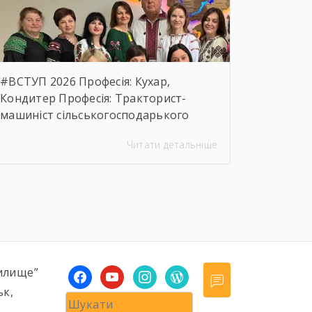
предмета закупівлі.
https://drive.google.com/file/d/17o5bfQKAHYyixBUcMu
usp=sharing
#ВСТУП 2026 Професія: Кухар,
Кондитер Професія: Тракторист-
машиніст сільськогосподарького
виробництва, Слюсар з ремонту
Читати детальніше
Сільськогосподарських машин та
устаткування, водій
автотранспортних засобів Професія:
Муляр, Штукатур, Маляр Професія:
Перукар (перукар-модельєр),
Манікюрник.
илище”
facebook
youtube
instagram
wordpress
ьк,