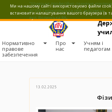
Skip
“Шумське професійно-технічне училищ
Ми на нашому сайті використовуємо файли cooki
to
47100 Тернопільська обл., м.Шумськ,
встановити налаштування вашого браузера (в та
content
вул. Волинська 8А,
Дер
учи
Нормативно
Про
Учням і
правове
нас
педагогам
забезпечення
ГОЛОВНА
НОВИНИ
Ф
13.02.2025
Фіз