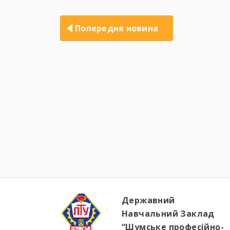
Навігація
записів
Попередня новина
Державний
Навчальний Заклад
“Шумське професійно-