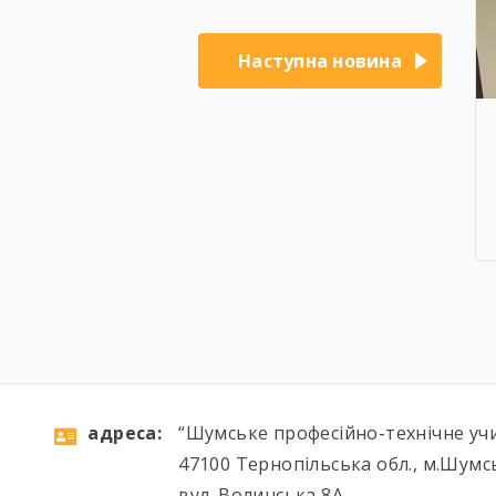
Наступна новина
aдресa:
“Шумське професійно-технічне уч
47100 Тернопільська обл., м.Шумс
вул. Волинська 8А,