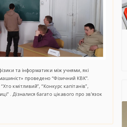
зики та інформатики між учнями, які
ашиніст» проведено “Фізичний КВК”.
“Хто кмітливий”, “Конкурс капітанів”,
ці” . Дізналися багато цікавого про зв’язок