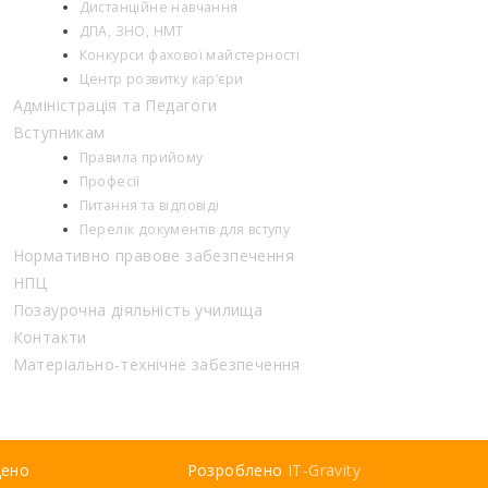
Дистанційне навчання
ДПА, ЗНО, НМТ
Конкурси фахової майстерності
Центр розвитку кар’єри
Адміністрація та Педагоги
Вступникам
Правила прийому
Професії
Питання та відповіді
Перелік документів для вступу
Нормативно правове забезпечення
НПЦ
Позаурочна діяльність училища
Контакти
Матеріально-технічне забезпечення
щено
Розроблено
IT-Gravity