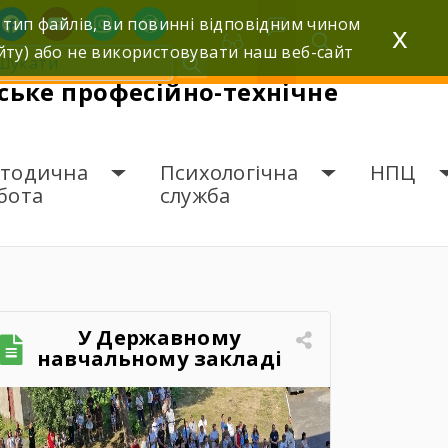
facebook
youtube
instagram
wordpress
 тип файлів, ви повинні відповідним чином
x
йту) або не використовувати наш веб-сайт
ьке професійно-технічне
тодична
Психологічна
НПЦ
бота
служба
У Державному
навчальному закладі
«Шумське професійно-
технічне училище»
відбувся зворушливий
випускний захід – 2026