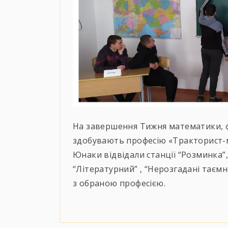
На завершення Тижня математики, фі
здобувають професію «Тракторист-м
Юнаки відвідали станції “Розминка”, 
“Літературний” , “Нерозгадані таємни
з обраною професією.