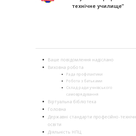
технічне училище”
Ваше повідомлення надіслано
Виховна робота
Рада профілактики
Робота з батьками
Склад ради учнівського
самоврядування
Віртуальна бібліотека
Головна
Державні стандарти професійно-технічн
освіти
Діяльність НПЦ