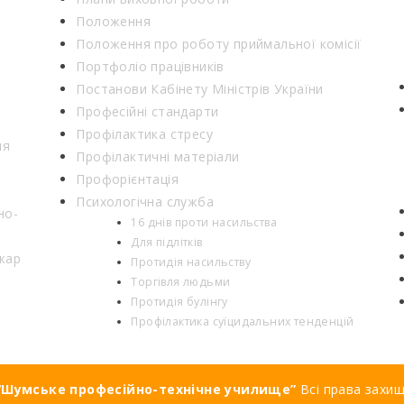
Положення
Положення про роботу приймальної комісії
Портфоліо працівників
Постанови Кабінету Міністрів України
Професійні стандарти
Профілактика стресу
ня
Профілактичні матеріали
Профорієнтація
Психологічна служба
но-
16 днів проти насильства
Для підлітків
кар
Протидія насильству
Торгівля людьми
Протидія булінгу
Профілактика суїцидальних тенденцій
Шумське професійно-технічне училище”
Всі права захи