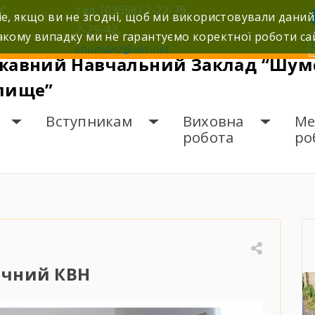
е”
тел: (03558) 2-22-76,
e, якщо ви не згодні, щоб ми використовували даний
2-25-42,
кому випадку ми не гарантуємо коректної роботи са
shumdnz@ukr.net
жавний Навчальний Заклад “Шумс
лище”
Вступникам
Виховна
Ме
робота
ро
ізичний КВН
ичний КВН