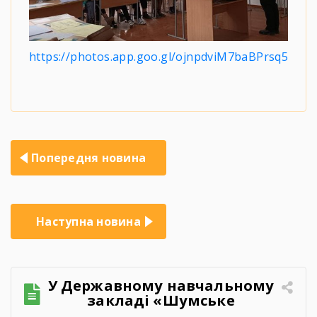
https://photos.app.goo.gl/ojnpdviM7baBPrsq5
Навігація
Попередня новина
записів
Наступна новина
У Державному навчальному
закладі «Шумське
професійно-технічне