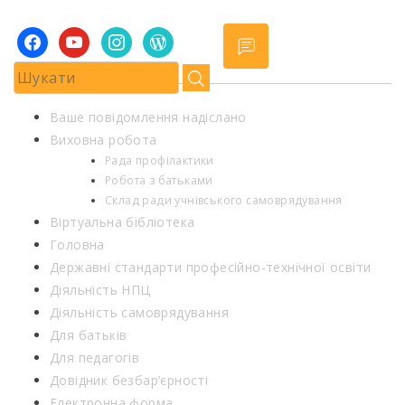
facebook
youtube
instagram
wordpress
Ваше повідомлення надіслано
Виховна робота
Рада профілактики
Робота з батьками
Склад ради учнівського самоврядування
Віртуальна бібліотека
Головна
Державні стандарти професійно-технічної освіти
Діяльність НПЦ
Діяльність самоврядування
Для батьків
Для педагогів
Довідник безбар’єрності
Електронна форма