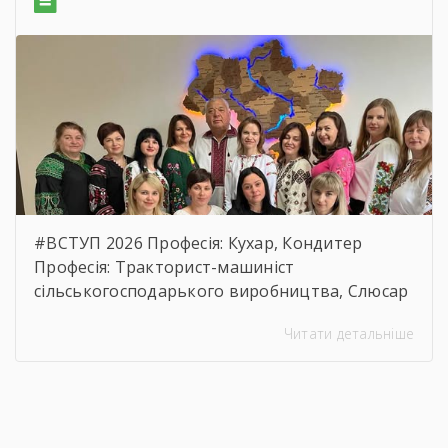
бюджетного призначення, очікуваної
вартості предмета закупівлі.
https://drive.google.com/file/d/17o5bfQKAHYyixB
usp=sharing
#ВСТУП 2026 Професія: Кухар, Кондитер
Професія: Тракторист-машиніст
сільськогосподарького виробництва, Слюсар
з ремонту Сільськогосподарських машин та
Читати детальніше
устаткування, водій автотранспортних
засобів Професія: Муляр, Штукатур, Маляр
Професія: Перукар (перукар-модельєр),
Манікюрник.