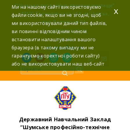
Skip
“Шумське професійно-технічне училище”
Ми на нашому сайті використовуємо
x
to
47100 Тернопільська обл., м.Шумськ,
файли cookie, якщо ви не згодні, щоб
content
вул. Волинська 8А,
ми використовували даний тип файлів,
ви повинні відповідним чином
тел: (03558) 2-22-76,
встановити налаштування вашого
2-25-42,
браузера (в такому випадку ми не
shumdnz@ukr.net
гарантуємо коректної роботи сайту)
facebook
youtube
instagram
wordpress
або не використовувати наш веб-сайт
Державний Навчальний Заклад
“Шумське професійно-технічне