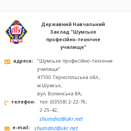
Державний Навчальний
Заклад “Шумське
професійно-технічне
училище”
aдресa:
“Шумське професійно-технічне
училище”
47100 Тернопільська обл.,
м.Шумськ,
вул. Волинська 8А,
телефон:
тел: (03558) 2-22-76,
2-25-42,
shumdnz@ukr.net
e-mail:
shumdnz@ukr.net