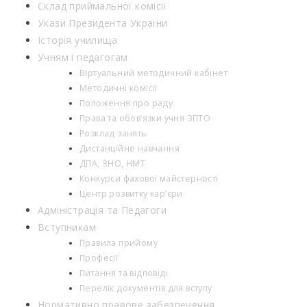
Склад приймальної комісії
Укази Президента України
Історія училища
Учням і педагогам
Віртуальний методичний кабінет
Методичні комісії
Положення про раду
Права та обов’язки учня ЗПТО
Розклад занять
Дистанційне навчання
ДПА, ЗНО, НМТ
Конкурси фахової майстерності
Центр розвитку кар’єри
Адміністрація та Педагоги
Вступникам
Правила прийому
Професії
Питання та відповіді
Перелік документів для вступу
Нормативно правове забезпечення