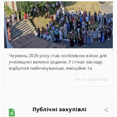
училище» відбувся
зворушливий випускний
захід – 2026
Червень 2026 року став особливою віхою для
училищної великої родини. У стінах закладу
відбулося найочікуваніше, емоційне та
неймовірно душевне свято — випускний.
Читати детальніше
Цього дня ми офіційно провели у доросле
життя покоління талановитих, сміливих та
цілеспрямованих молодих людей, які попри
всі виклики сьогодення впевнено йшли до
своєї мети. Урочиста подія розпочалася з
Публічні закупівлі
хвилини мовчання. Схиливши голови, […]