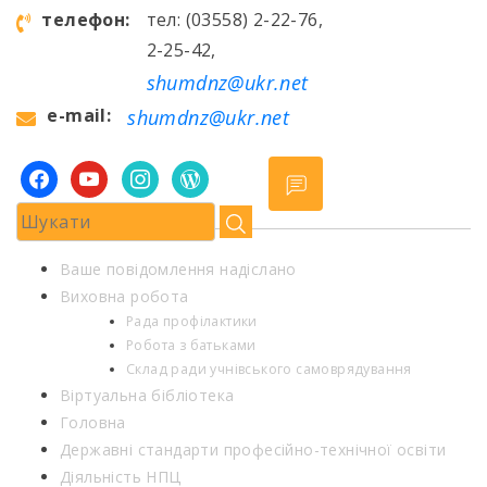
телефон:
тел: (03558) 2-22-76,
2-25-42,
shumdnz@ukr.net
e-mail:
shumdnz@ukr.net
facebook
youtube
instagram
wordpress
Ваше повідомлення надіслано
Виховна робота
Рада профілактики
Робота з батьками
Склад ради учнівського самоврядування
Віртуальна бібліотека
Головна
Державні стандарти професійно-технічної освіти
Діяльність НПЦ