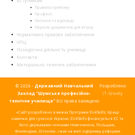
Вступникам
Правила прийому
Професії
Питання та відповіді
Перелік документів для вступу
Нормативно правове забезпечення
НПЦ
Позаурочна діяльність училища
Контакти
Матеріально-технічне забезпечення
© 2026 -
Державний Навчальний
Розроблено
Заклад “Шумське професійно-
IT-Gravity
технічне училище”
Всі права захищено
«Сайт розроблено в межах Програми EU4Skills: Кращі
навички для сучасної України. EU4Skills фінансується ЄС та
його державами-членами Німеччиною, Польщею,
Фінляндією, Естонією, і має на меті підтримку реформи