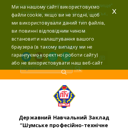
Skip
“Шумське професійно-технічне училище”
Ми на нашому сайті використовуємо
x
to
47100 Тернопільська обл., м.Шумськ,
файли cookie, якщо ви не згодні, щоб
content
вул. Волинська 8А,
ми використовували даний тип файлів,
ви повинні відповідним чином
тел: (03558) 2-22-76,
встановити налаштування вашого
2-25-42,
браузера (в такому випадку ми не
shumdnz@ukr.net
гарантуємо коректної роботи сайту)
facebook
youtube
instagram
wordpress
або не використовувати наш веб-сайт
Державний Навчальний Заклад
“Шумське професійно-технічне