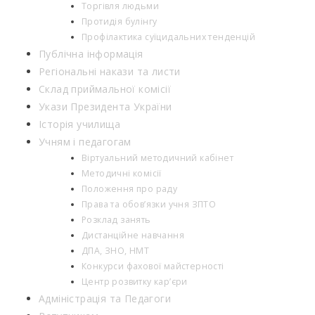
Торгівля людьми
Протидія булінгу
Профілактика суїцидальних тенденцій
Публічна інформація
Регіональні накази та листи
Склад приймальної комісії
Укази Президента України
Історія училища
Учням і педагогам
Віртуальний методичний кабінет
Методичні комісії
Положення про раду
Права та обов’язки учня ЗПТО
Розклад занять
Дистанційне навчання
ДПА, ЗНО, НМТ
Конкурси фахової майстерності
Центр розвитку кар’єри
Адміністрація та Педагоги