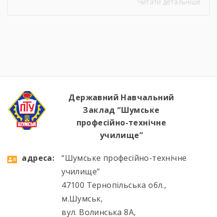
Читати детальніше
устаткування, водій автотранспортних
засобів Професія: Муляр, Штукатур, Маляр
Професія: Перукар (перукар-модельєр),
Манікюрник.
Державний Навчальний
Заклад “Шумське
професійно-технічне
училище”
aдресa:
“Шумське професійно-технічне
училище”
47100 Тернопільська обл.,
м.Шумськ,
вул. Волинська 8А,