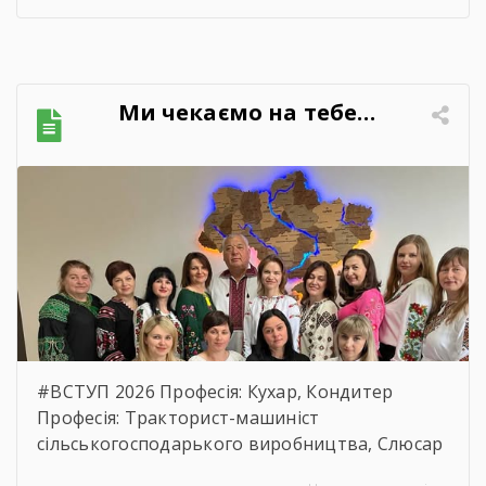
до вимог Постанови Кабінету Міністрів
України №710 від 11.10.2016 р. “Про ефективне
використання державних коштів” публікуємо
обгрунтування технічних та якісних
Ми чекаємо на тебе…
характеристик предмета закупівлі, розміру
бюджетного призначення, очікуваної
вартості предмета закупівлі.
https://drive.google.com/file/d/17o5bfQKAHYyixB
usp=sharing
#ВСТУП 2026 Професія: Кухар, Кондитер
Професія: Тракторист-машиніст
сільськогосподарького виробництва, Слюсар
з ремонту Сільськогосподарських машин та