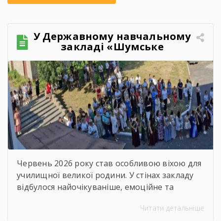
У Державному навчальному
закладі «Шумське
професійно-технічне
училище» відбувся
зворушливий випускний
захід – 2026
Червень 2026 року став особливою віхою для
училищної великої родини. У стінах закладу
відбулося найочікуваніше, емоційне та
неймовірно душевне свято — випускний.
Читати детальніше
Цього дня ми офіційно провели у доросле