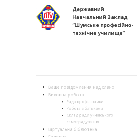
Державний
Навчальний Заклад
“Шумське професійно-
технічне училище”
Ваше повідомлення надіслано
Виховна робота
Рада профілактики
Робота з батьками
Склад ради учнівського
самоврядування
Віртуальна бібліотека
Головна