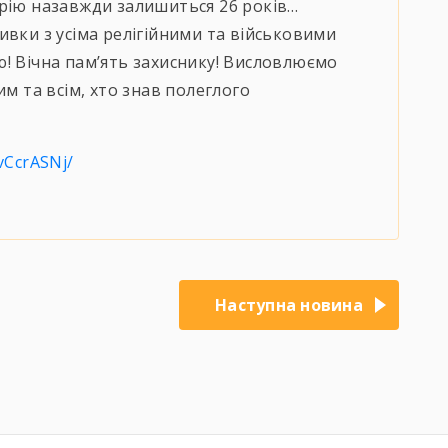
дрію назавжди залишиться 26 років…
ивки з усіма релігійними та військовими
! Вічна памʼять захиснику! Висловлюємо
им та всім, хто знав полеглого
vCcrASNj/
Наступна новина