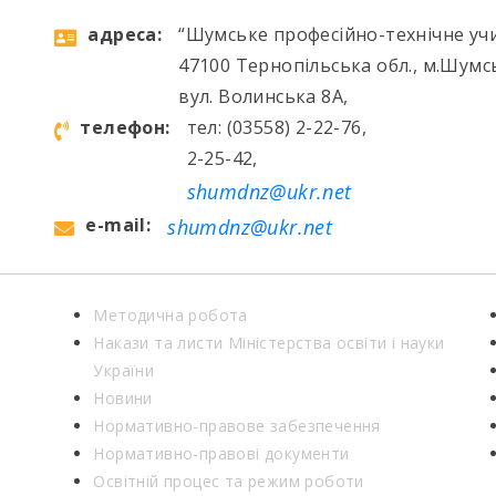
aдресa:
“Шумське професійно-технічне уч
47100 Тернопільська обл., м.Шумс
вул. Волинська 8А,
телефон:
тел: (03558) 2-22-76,
2-25-42,
shumdnz@ukr.net
e-mail:
shumdnz@ukr.net
Методична робота
Накази та листи Міністерства освіти і науки
України
Новини
Нормативно-правове забезпечення
Нормативно-правові документи
Освітній процес та режим роботи