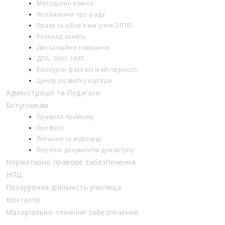
Методичні комісії
Положення про раду
Права та обов’язки учня ЗПТО
Розклад занять
Дистанційне навчання
ДПА, ЗНО, НМТ
Конкурси фахової майстерності
Центр розвитку кар’єри
Адміністрація та Педагоги
Вступникам
Правила прийому
Професії
Питання та відповіді
Перелік документів для вступу
Нормативно правове забезпечення
НПЦ
Позаурочна діяльність училища
Контакти
Матеріально-технічне забезпечення