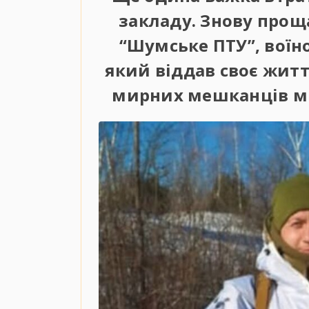
закладу. Знову прощ
“Шумське ПТУ”, воїн
який віддав своє житт
мирних мешканців міг