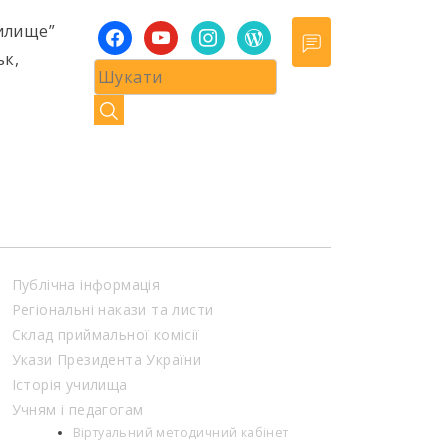
илище”
facebook
youtube
instagram
wordpress
ьк,
Публічна інформація
Регіональні накази та листи
Склад приймальної комісії
Укази Президента України
Історія училища
Учням і педагогам
Віртуальний методичний кабінет