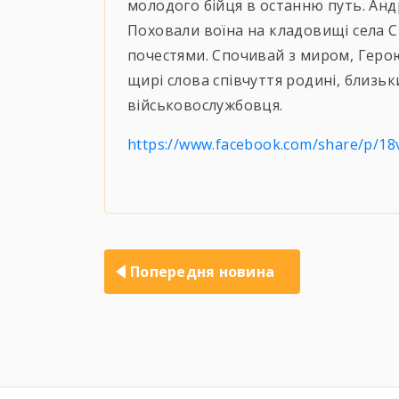
молодого бійця в останню путь. Ан
Поховали воїна на кладовищі села С
почестями. Спочивай з миром, Герою
щирі слова співчуття родині, близьк
військовослужбовця.
https://www.facebook.com/share/p/18
Навігація
записів
Попередня новина