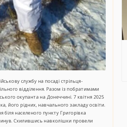
йськову службу на посаді стрільця-
льного відділення. Разом із побратимами
ського окупанта на Донеччині. 7 квітня 2025
а, його рідних, навчального закладу освіти.
я біля населеного пункту Григорівка
гинув. Схилившись навколішки провели