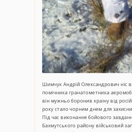
Шимчук Андрій Олександрович ніс ві
помічника гранатометника аеромобі
він мужньо боронив країну від росій
року стало чорним днем для захисник
Під час виконання бойового завданн
Бахмутського району військовий за