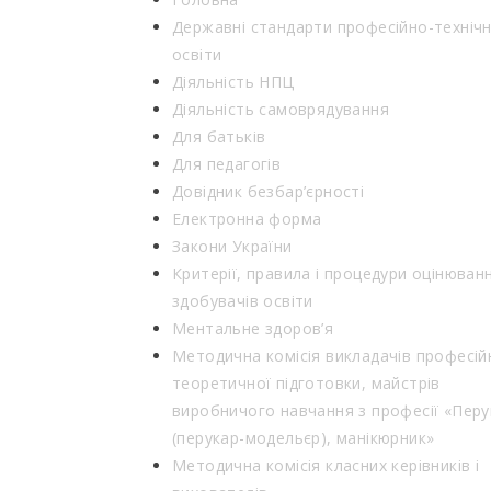
Державні стандарти професійно-технічн
освіти
Діяльність НПЦ
Діяльність самоврядування
Для батьків
Для педагогів
Довідник безбар’єрності
Електронна форма
Закони України
Критерії, правила і процедури оцінюван
здобувачів освіти
Ментальне здоров’я
Методична комісія викладачів професій
теоретичної підготовки, майстрів
виробничого навчання з професії «Перу
(перукар-модельєр), манікюрник»
Методична комісія класних керівників і