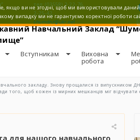
е”
тел: (03558) 2-22-76,
e, якщо ви не згодні, щоб ми використовували даний
2-25-42,
кому випадку ми не гарантуємо коректної роботи са
shumdnz@ukr.net
жавний Навчальний Заклад “Шумс
лище”
Вступникам
Виховна
Ме
робота
ро
вчального закладу. Знову прощалися із випускником Д
ади того, щоб кожен із мирних мешканців міг відчувати 
та для нашого навчального