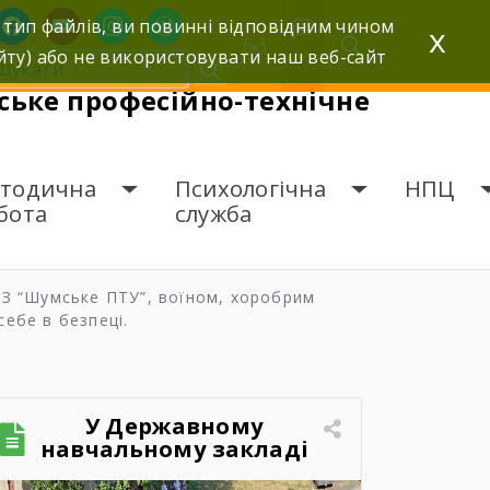
facebook
youtube
instagram
wordpress
 тип файлів, ви повинні відповідним чином
x
йту) або не використовувати наш веб-сайт
ьке професійно-технічне
тодична
Психологічна
НПЦ
бота
служба
НЗ “Шумське ПТУ”, воїном, хоробрим
себе в безпеці.
У Державному
навчальному закладі
«Шумське професійно-