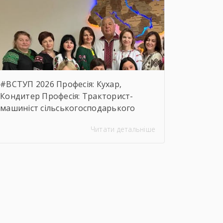
та якісних характеристик предмета
закупівлі, розміру бюджетного
призначення, очікуваної вартості
предмета закупівлі.
https://drive.google.com/file/d/17o5bfQKAHYyixBUcMu
usp=sharing
#ВСТУП 2026 Професія: Кухар,
Кондитер Професія: Тракторист-
машиніст сільськогосподарького
виробництва, Слюсар з ремонту
Читати детальніше
Сільськогосподарських машин та
устаткування, водій
автотранспортних засобів Професія:
Муляр, Штукатур, Маляр Професія:
Перукар (перукар-модельєр),
Манікюрник.