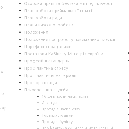
Охорона праці та безпека життєдіяльності
ої
План роботи приймальної комісії
План роботи ради
Плани виховної роботи
Положення
Положення про роботу приймальної комісії
Портфоліо працівників
Постанови Кабінету Міністрів України
Професійні стандарти
Профілактика стресу
ня
Профілактичні матеріали
Профорієнтація
Психологічна служба
но-
16 днів проти насильства
Для підлітків
кар
Протидія насильству
Торгівля людьми
Протидія булінгу
Профілактика суїцидальних тенденцій