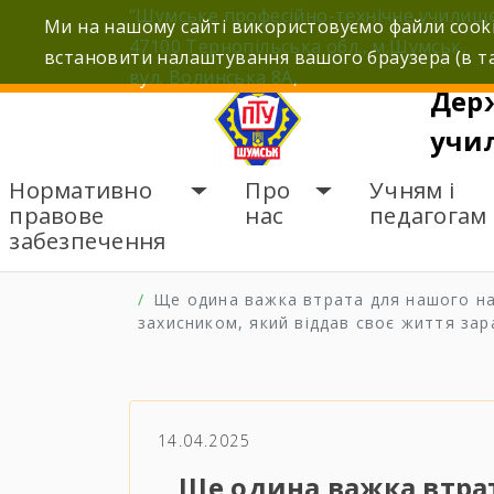
Skip
“Шумське професійно-технічне училищ
Ми на нашому сайті використовуємо файли cooki
to
47100 Тернопільська обл., м.Шумськ,
встановити налаштування вашого браузера (в та
content
вул. Волинська 8А,
Дер
учи
Нормативно
Про
Учням і
правове
нас
педагогам
забезпечення
ГОЛОВНА
НОВИНИ
Ще одина важка втрата для нашого на
захисником, який віддав своє життя зар
14.04.2025
Ще одина важка втра