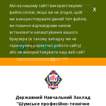
Skip
“Шумське професійно-технічне училище”
Ми на нашому сайті використовуємо
x
to
47100 Тернопільська обл., м.Шумськ,
файли cookie, якщо ви не згодні, щоб
content
вул. Волинська 8А,
ми використовували даний тип файлів,
ви повинні відповідним чином
тел: (03558) 2-22-76,
встановити налаштування вашого
2-25-42,
браузера (в такому випадку ми не
shumdnz@ukr.net
гарантуємо коректної роботи сайту)
facebook
youtube
instagram
wordpress
або не використовувати наш веб-сайт
Державний Навчальний Заклад
“Шумське професійно-технічне