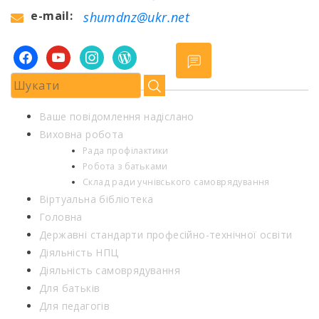
e-mail:
shumdnz@ukr.net
facebook
youtube
instagram
wordpress
Ваше повідомлення надіслано
Виховна робота
Рада профілактики
Робота з батьками
Склад ради учнівського самоврядування
Віртуальна бібліотека
Головна
Державні стандарти професійно-технічної освіти
Діяльність НПЦ
Діяльність самоврядування
Для батьків
Для педагогів