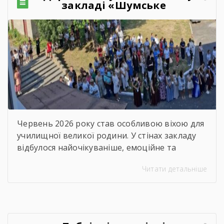
закладі «Шумське
професійно-технічне
училище» відбувся
зворушливий випускний
захід – 2026
Червень 2026 року став особливою віхою для
училищної великої родини. У стінах закладу
відбулося найочікуваніше, емоційне та
неймовірно душевне свято — випускний.
Читати детальніше
Цього дня ми офіційно провели у доросле
життя покоління талановитих, сміливих та
цілеспрямованих молодих людей, які попри
всі виклики сьогодення впевнено йшли до
своєї мети. Урочиста подія розпочалася з