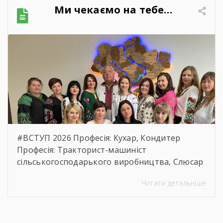
обгрунтування технічних та якісних
Ми чекаємо на тебе…
характеристик предмета закупівлі, розміру
бюджетного призначення, очікуваної
вартості предмета закупівлі.
https://drive.google.com/file/d/17o5bfQKAHYyixB
usp=sharing
#ВСТУП 2026 Професія: Кухар, Кондитер
Професія: Тракторист-машиніст
сільськогосподарького виробництва, Слюсар
з ремонту Сільськогосподарських машин та
Читати детальніше
устаткування, водій автотранспортних
засобів Професія: Муляр, Штукатур, Маляр
Професія: Перукар (перукар-модельєр),
Манікюрник.