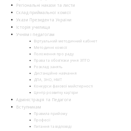
Регіональні накази та листи
Склад приймальної комісії
Укази Президента України
Історія училища
Учням і педагогам
Віртуальний методичний кабінет
Методичні комісії
Положення про раду
Права та обов’язки учня ЗПТО
Розклад занять
Дистанційне навчання
ДПА, ЗНО, НМТ
Конкурси фахової майстерності
Центр розвитку кар’єри
Адміністрація та Педагоги
Вступникам
Правила прийому
Професії
Питання та відповіді