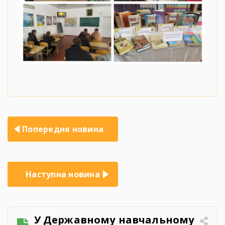
Навігація
Попередня новина
записів
Наступна новина
У Державному навчальному