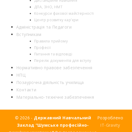
Дистанційне навчання
ДПА, ЗНО, НМТ
Конкурси фахової майстерності
Центр розвитку кар’єри
Адміністрація та Педагоги
Вступникам
Правила прийому
Професії
Питання та відповіді
Перелік документів для вступу
Нормативно правове забезпечення
НПЦ
Позаурочна діяльність училища
Контакти
Матеріально-технічне забезпечення
© 2026 -
Державний Навчальний
Розроблено
Заклад “Шумське професійно-
IT-Gravity