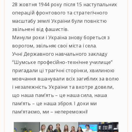
28 жовтня 1944 року після 15 наступальних
операцій фронтового та стратегічного
масштабу землі України були повністю
звільнені від фашистів.
Минули роки і Україна знову бореться з
ворогом, звільняє свої міста і села.
Учні Державного навчального закладу
“Шумське професійно-технічне училище”
пригадали ці трагічні сторінки, хвилиною
мовчання вшанували всіх загиблих за волю
і незалежність України та вкотре довели,
що наша пам’ять – це наша сила, наша
пам’ять – це наша зброя. І доки ми
пам’ятаємо, ми – непереможні!