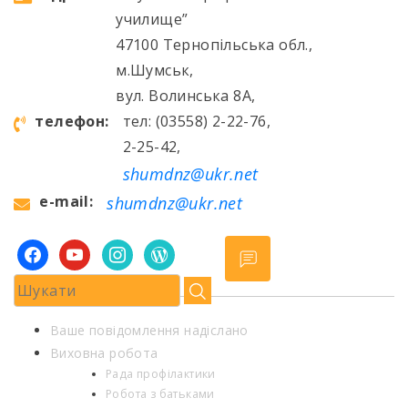
училище”
47100 Тернопільська обл.,
м.Шумськ,
вул. Волинська 8А,
телефон:
тел: (03558) 2-22-76,
2-25-42,
shumdnz@ukr.net
e-mail:
shumdnz@ukr.net
facebook
youtube
instagram
wordpress
Ваше повідомлення надіслано
Виховна робота
Рада профілактики
Робота з батьками