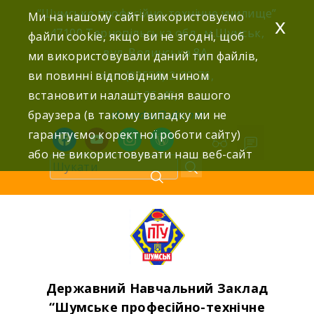
Skip
“Шумське професійно-технічне училище”
Ми на нашому сайті використовуємо
x
to
47100 Тернопільська обл., м.Шумськ,
файли cookie, якщо ви не згодні, щоб
content
вул. Волинська 8А,
ми використовували даний тип файлів,
ви повинні відповідним чином
тел: (03558) 2-22-76,
встановити налаштування вашого
2-25-42,
браузера (в такому випадку ми не
shumdnz@ukr.net
гарантуємо коректної роботи сайту)
facebook
youtube
instagram
wordpress
або не використовувати наш веб-сайт
Державний Навчальний Заклад
“Шумське професійно-технічне