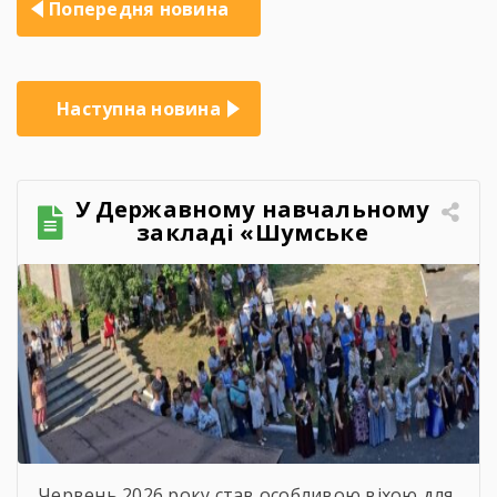
Попередня новина
записів
Наступна новина
У Державному навчальному
закладі «Шумське
професійно-технічне
училище» відбувся
зворушливий випускний
захід – 2026
Червень 2026 року став особливою віхою для