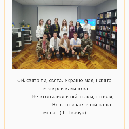
Ой, свята ти, свята, Україно моя, І свята
твоя кров калинова,
Не втопилися в ній ні ліси, ні поля,
Не втопилася в ній наша
мова… ( Г. Ткачук)