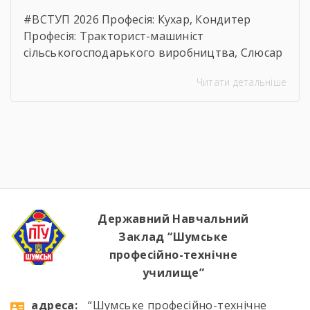
#ВСТУП 2026 Професія: Кухар, Кондитер
Професія: Тракторист-машиніст
сільськогосподарького виробництва, Слюсар
з ремонту Сільськогосподарських машин та
Читати детальніше
устаткування, водій автотранспортних
засобів Професія: Муляр, Штукатур, Маляр
Професія: Перукар (перукар-модельєр),
Манікюрник.
Державний Навчальний
Заклад “Шумське
професійно-технічне
училище”
aдресa:
“Шумське професійно-технічне