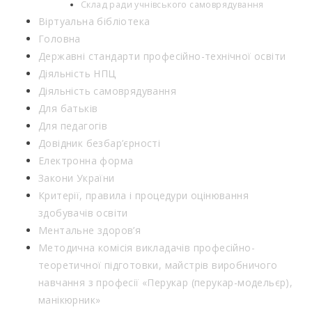
Склад ради учнівського самоврядування
Віртуальна бібліотека
Головна
Державні стандарти професійно-технічної освіти
Діяльність НПЦ
Діяльність самоврядування
Для батьків
Для педагогів
Довідник безбар’єрності
Електронна форма
Закони України
Критерії, правила і процедури оцінювання
здобувачів освіти
Ментальне здоров’я
Методична комісія викладачів професійно-
теоретичної підготовки, майстрів виробничого
навчання з професії «Перукар (перукар-модельєр),
манікюрник»