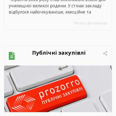
училищної великої родини. У стінах закладу
відбулося найочікуваніше, емоційне та
неймовірно душевне свято — випускний.
Читати детальніше
Цього дня ми офіційно провели у доросле
життя покоління талановитих, сміливих та
цілеспрямованих молодих людей, які попри
всі виклики сьогодення впевнено йшли до
своєї мети. Урочиста подія розпочалася з
Публічні закупівлі
хвилини мовчання. Схиливши голови, […]