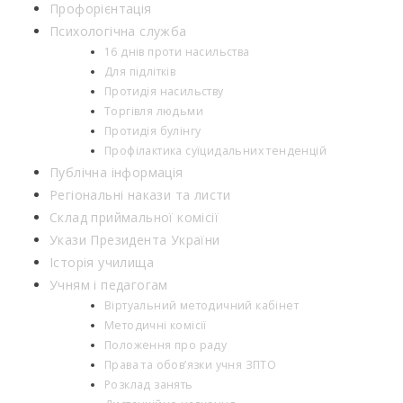
Профорієнтація
Психологічна служба
16 днів проти насильства
Для підлітків
Протидія насильству
Торгівля людьми
Протидія булінгу
Профілактика суїцидальних тенденцій
Публічна інформація
Регіональні накази та листи
Склад приймальної комісії
Укази Президента України
Історія училища
Учням і педагогам
Віртуальний методичний кабінет
Методичні комісії
Положення про раду
Права та обов’язки учня ЗПТО
Розклад занять