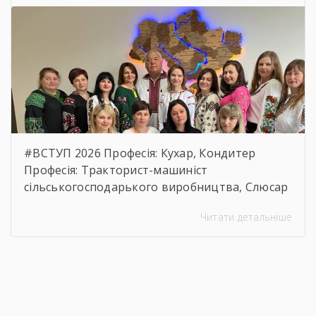
вартості предмета закупівлі.
https://drive.google.com/file/d/17o5bfQKAHYyixB
usp=sharing
#ВСТУП 2026 Професія: Кухар, Кондитер
Професія: Тракторист-машиніст
сільськогосподарького виробництва, Слюсар
з ремонту Сільськогосподарських машин та
Читати детальніше
устаткування, водій автотранспортних
засобів Професія: Муляр, Штукатур, Маляр
Професія: Перукар (перукар-модельєр),
Манікюрник.