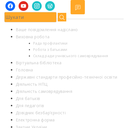
facebook
youtube
instagram
wordpress
Ваше повідомлення надіслано
Виховна робота
Рада профілактики
Робота з батьками
Склад ради учнівського самоврядування
Віртуальна бібліотека
Головна
Державні стандарти професійно-технічної освіти
Діяльність НПЦ
Діяльність самоврядування
Для батьків
Для педагогів
Довідник безбар’єрності
Електронна форма
Закони України