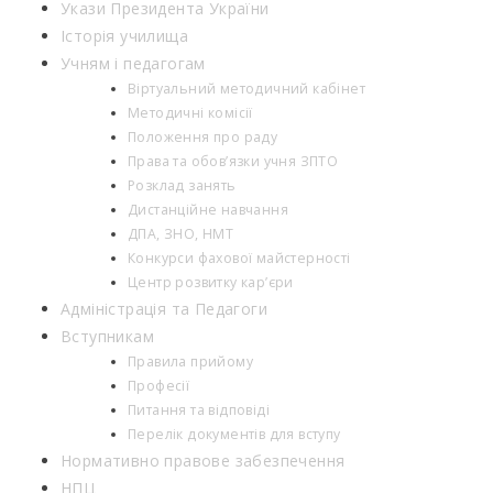
Укази Президента України
Історія училища
Учням і педагогам
Віртуальний методичний кабінет
Методичні комісії
Положення про раду
Права та обов’язки учня ЗПТО
Розклад занять
Дистанційне навчання
ДПА, ЗНО, НМТ
Конкурси фахової майстерності
Центр розвитку кар’єри
Адміністрація та Педагоги
Вступникам
Правила прийому
Професії
Питання та відповіді
Перелік документів для вступу
Нормативно правове забезпечення
НПЦ