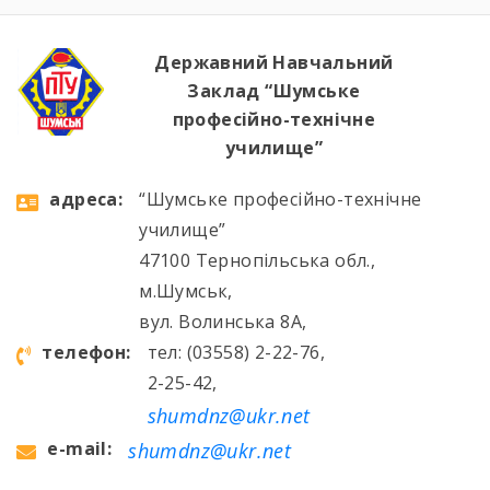
Державний Навчальний
Заклад “Шумське
професійно-технічне
училище”
aдресa:
“Шумське професійно-технічне
училище”
47100 Тернопільська обл.,
м.Шумськ,
вул. Волинська 8А,
телефон:
тел: (03558) 2-22-76,
2-25-42,
shumdnz@ukr.net
e-mail:
shumdnz@ukr.net