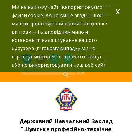
Skip
“Шумське професійно-технічне училище”
Ми на нашому сайті використовуємо
x
to
47100 Тернопільська обл., м.Шумськ,
файли cookie, якщо ви не згодні, щоб
content
вул. Волинська 8А,
ми використовували даний тип файлів,
ви повинні відповідним чином
тел: (03558) 2-22-76,
встановити налаштування вашого
2-25-42,
браузера (в такому випадку ми не
shumdnz@ukr.net
гарантуємо коректної роботи сайту)
facebook
youtube
instagram
wordpress
або не використовувати наш веб-сайт
Державний Навчальний Заклад
“Шумське професійно-технічне