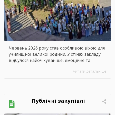
зворушливий випускний
захід – 2026
Червень 2026 року став особливою віхою для
училищної великої родини. У стінах закладу
відбулося найочікуваніше, емоційне та
неймовірно душевне свято — випускний.
Читати детальніше
Цього дня ми офіційно провели у доросле
життя покоління талановитих, сміливих та
цілеспрямованих молодих людей, які попри
всі виклики сьогодення впевнено йшли до
своєї мети. Урочиста подія розпочалася з
Публічні закупівлі
хвилини мовчання. Схиливши голови, […]