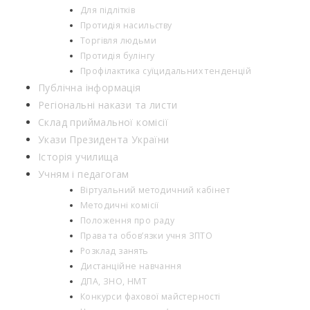
Для підлітків
Протидія насильству
Торгівля людьми
Протидія булінгу
Профілактика суїцидальних тенденцій
Публічна інформація
Регіональні накази та листи
Склад приймальної комісії
Укази Президента України
Історія училища
Учням і педагогам
Віртуальний методичний кабінет
Методичні комісії
Положення про раду
Права та обов’язки учня ЗПТО
Розклад занять
Дистанційне навчання
ДПА, ЗНО, НМТ
Конкурси фахової майстерності