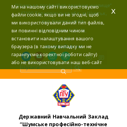
Skip
“Шумське професійно-технічне училище”
Ми на нашому сайті використовуємо
x
to
47100 Тернопільська обл., м.Шумськ,
файли cookie, якщо ви не згодні, щоб
content
вул. Волинська 8А,
ми використовували даний тип файлів,
ви повинні відповідним чином
тел: (03558) 2-22-76,
встановити налаштування вашого
2-25-42,
браузера (в такому випадку ми не
shumdnz@ukr.net
гарантуємо коректної роботи сайту)
facebook
youtube
instagram
wordpress
або не використовувати наш веб-сайт
Державний Навчальний Заклад
“Шумське професійно-технічне