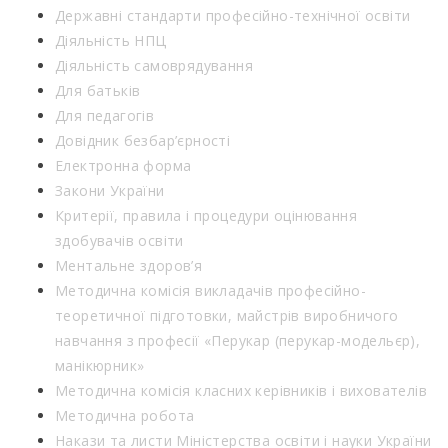
Державні стандарти професійно-технічної освіти
Діяльність НПЦ
Діяльність самоврядування
Для батьків
Для педагогів
Довідник безбар’єрності
Електронна форма
Закони України
Критерії, правила і процедури оцінювання
здобувачів освіти
Ментальне здоров’я
Методична комісія викладачів професійно-
теоретичної підготовки, майстрів виробничого
навчання з професії «Перукар (перукар-модельєр),
манікюрник»
Методична комісія класних керівників і вихователів
Методична робота
Накази та листи Міністерства освіти і науки України