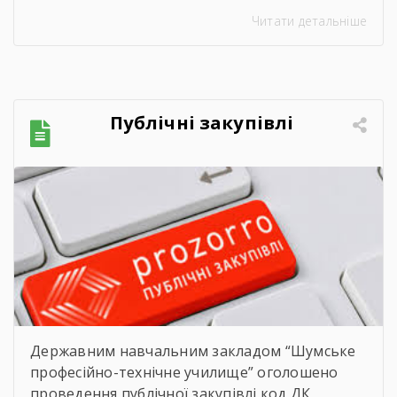
неймовірно душевне свято — випускний.
Читати детальніше
Цього дня ми офіційно провели у доросле
життя покоління талановитих, сміливих та
цілеспрямованих молодих людей, які попри
всі виклики сьогодення впевнено йшли до
своєї мети. Урочиста подія розпочалася з
Публічні закупівлі
хвилини мовчання. Схиливши голови, […]
Державним навчальним закладом “Шумське
професійно-технічне училище” оголошено
проведення публічної закупівлі код ДК