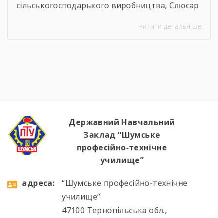
сільськогосподарького виробництва, Слюсар
з ремонту Сільськогосподарських машин та
Читати детальніше
устаткування, водій автотранспортних
засобів Професія: Муляр, Штукатур, Маляр
Професія: Перукар (перукар-модельєр),
Манікюрник.
Державний Навчальний
Заклад “Шумське
професійно-технічне
училище”
aдресa:
“Шумське професійно-технічне
училище”
47100 Тернопільська обл.,