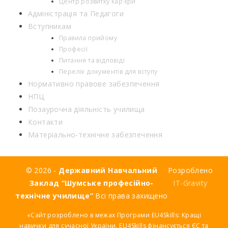
Центр розвитку кар’єри
Адміністрація та Педагоги
Вступникам
Правила прийому
Професії
Питання та відповіді
Перелік документів для вступу
Нормативно правове забезпечення
НПЦ
Позаурочна діяльність училища
Контакти
Матеріально-технічне забезпечення
© 2026 -
Державний Навчальний
Розроблено
Заклад “Шумське професійно-
IT-Gravity
технічне училище”
Всі права захищено
«Сайт розроблено в межах Програми EU4Skills: Кращі
навички для сучасної України. EU4Skills фінансується ЄС та