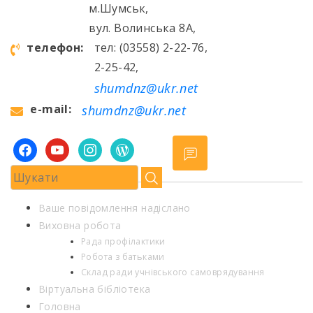
м.Шумськ,
вул. Волинська 8А,
телефон:
тел: (03558) 2-22-76,
2-25-42,
shumdnz@ukr.net
e-mail:
shumdnz@ukr.net
facebook
youtube
instagram
wordpress
Ваше повідомлення надіслано
Виховна робота
Рада профілактики
Робота з батьками
Склад ради учнівського самоврядування
Віртуальна бібліотека
Головна