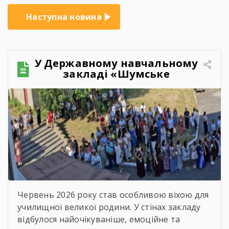
Наступна новина
У Державному навчальному
закладі «Шумське
професійно-технічне
училище» відбувся
зворушливий випускний
захід – 2026
Червень 2026 року став особливою віхою для
училищної великої родини. У стінах закладу
відбулося найочікуваніше, емоційне та