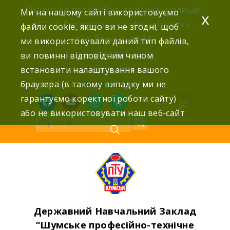
Skip
“Шумське професійно-технічне училище”
Ми на нашому сайті використовуємо
x
to
47100 Тернопільська обл., м.Шумськ,
файли cookie, якщо ви не згодні, щоб
content
вул. Волинська 8А,
ми використовували даний тип файлів,
ви повинні відповідним чином
тел: (03558) 2-22-76,
встановити налаштування вашого
2-25-42,
браузера (в такому випадку ми не
shumdnz@ukr.net
гарантуємо коректної роботи сайту)
facebook
youtube
instagram
wordpress
або не використовувати наш веб-сайт
Державний Навчальний Заклад
“Шумське професійно-технічне