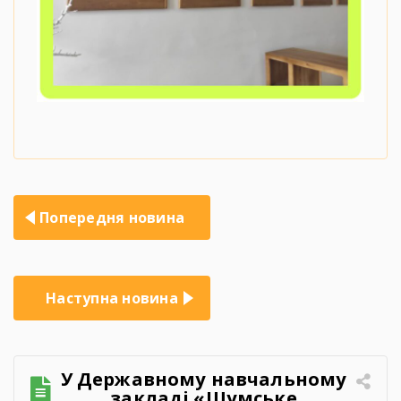
Навігація
Попередня новина
записів
Наступна новина
У Державному навчальному
закладі «Шумське