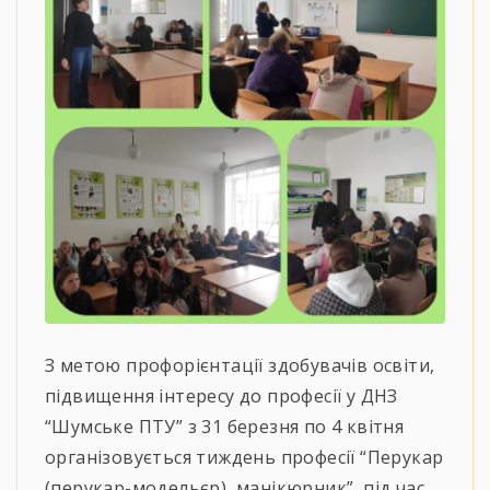
З метою профорієнтації здобувачів освіти,
підвищення інтересу до професії у ДНЗ
“Шумське ПТУ” з 31 березня по 4 квітня
організовується тиждень професії “Перукар
(перукар-модельєр), манікюрник”, під час