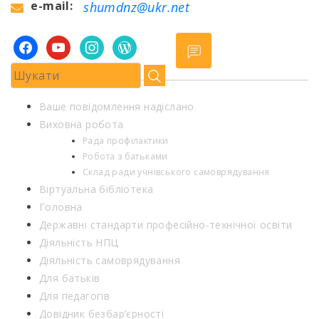
e-mail:
shumdnz@ukr.net
facebook
youtube
instagram
wordpress
Ваше повідомлення надіслано
Виховна робота
Рада профілактики
Робота з батьками
Склад ради учнівського самоврядування
Віртуальна бібліотека
Головна
Державні стандарти професійно-технічної освіти
Діяльність НПЦ
Діяльність самоврядування
Для батьків
Для педагогів
Довідник безбар’єрності