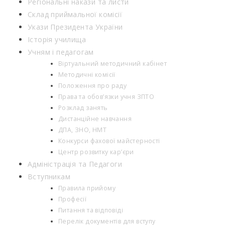
Регіональні накази та листи
Склад приймальної комісії
Укази Президента України
Історія училища
Учням і педагогам
Віртуальний методичний кабінет
Методичні комісії
Положення про раду
Права та обов’язки учня ЗПТО
Розклад занять
Дистанційне навчання
ДПА, ЗНО, НМТ
Конкурси фахової майстерності
Центр розвитку кар’єри
Адміністрація та Педагоги
Вступникам
Правила прийому
Професії
Питання та відповіді
Перелік документів для вступу