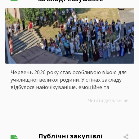
професійно-технічне
училище» відбувся
зворушливий випускний
захід – 2026
Червень 2026 року став особливою віхою для
училищної великої родини. У стінах закладу
відбулося найочікуваніше, емоційне та
неймовірно душевне свято — випускний.
Читати детальніше
Цього дня ми офіційно провели у доросле
життя покоління талановитих, сміливих та
цілеспрямованих молодих людей, які попри
всі виклики сьогодення впевнено йшли до
своєї мети. Урочиста подія розпочалася з
Публічні закупівлі