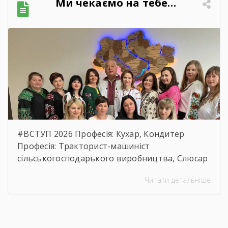
Ми чекаємо на тебе…
характеристик предмета закупівлі, розміру
бюджетного призначення, очікуваної
вартості предмета закупівлі.
https://drive.google.com/file/d/17o5bfQKAHYyixB
usp=sharing
#ВСТУП 2026 Професія: Кухар, Кондитер
Професія: Тракторист-машиніст
сільськогосподарького виробництва, Слюсар
з ремонту Сільськогосподарських машин та
Читати детальніше
устаткування, водій автотранспортних
засобів Професія: Муляр, Штукатур, Маляр
Професія: Перукар (перукар-модельєр),
Манікюрник.