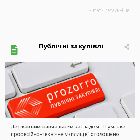
неймовірно душевне свято — випускний.
Читати детальніше
Цього дня ми офіційно провели у доросле
життя покоління талановитих, сміливих та
цілеспрямованих молодих людей, які попри
всі виклики сьогодення впевнено йшли до
своєї мети. Урочиста подія розпочалася з
Публічні закупівлі
хвилини мовчання. Схиливши голови, […]
Державним навчальним закладом “Шумське
професійно-технічне училище” оголошено