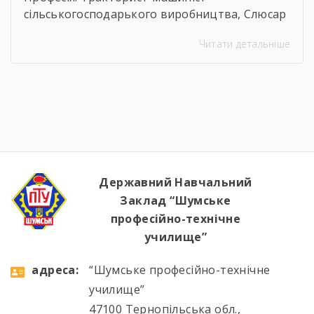
сільськогосподарького виробництва, Слюсар
з ремонту Сільськогосподарських машин та
Читати детальніше
устаткування, водій автотранспортних
засобів Професія: Муляр, Штукатур, Маляр
Професія: Перукар (перукар-модельєр),
Манікюрник.
Державний Навчальний
Заклад “Шумське
професійно-технічне
училище”
aдресa:
“Шумське професійно-технічне
училище”
47100 Тернопільська обл.,