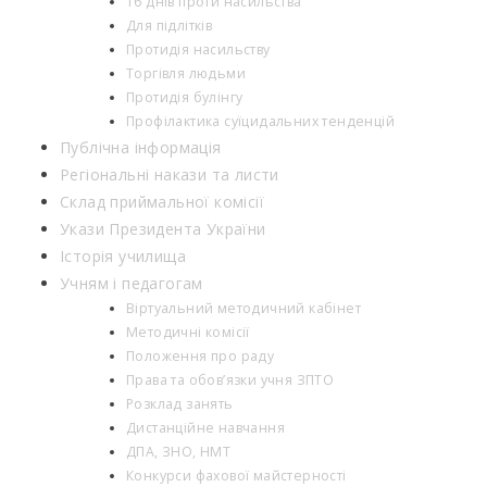
16 днів проти насильства
Для підлітків
Протидія насильству
Торгівля людьми
Протидія булінгу
Профілактика суїцидальних тенденцій
Публічна інформація
Регіональні накази та листи
Склад приймальної комісії
Укази Президента України
Історія училища
Учням і педагогам
Віртуальний методичний кабінет
Методичні комісії
Положення про раду
Права та обов’язки учня ЗПТО
Розклад занять
Дистанційне навчання
ДПА, ЗНО, НМТ
Конкурси фахової майстерності