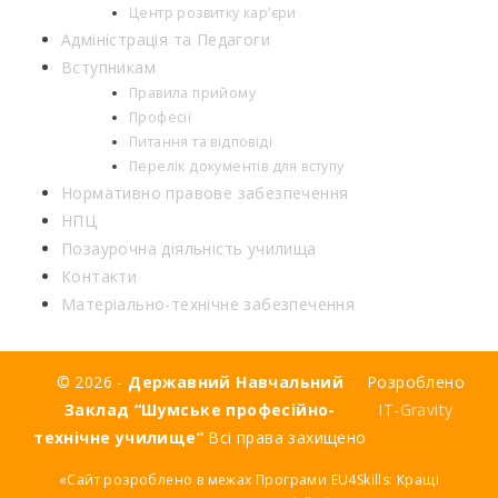
Центр розвитку кар’єри
Адміністрація та Педагоги
Вступникам
Правила прийому
Професії
Питання та відповіді
Перелік документів для вступу
Нормативно правове забезпечення
НПЦ
Позаурочна діяльність училища
Контакти
Матеріально-технічне забезпечення
© 2026 -
Державний Навчальний
Розроблено
Заклад “Шумське професійно-
IT-Gravity
технічне училище”
Всі права захищено
«Сайт розроблено в межах Програми EU4Skills: Кращі