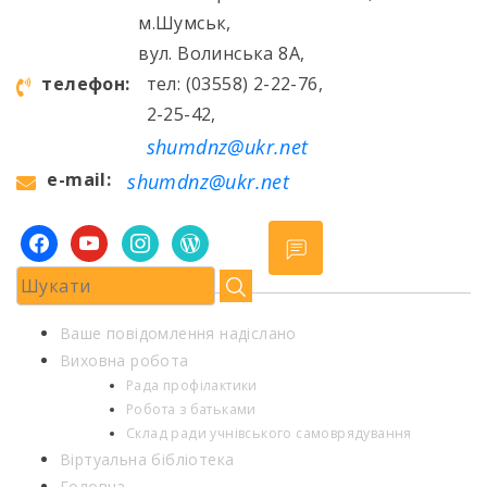
м.Шумськ,
вул. Волинська 8А,
телефон:
тел: (03558) 2-22-76,
2-25-42,
shumdnz@ukr.net
e-mail:
shumdnz@ukr.net
facebook
youtube
instagram
wordpress
Ваше повідомлення надіслано
Виховна робота
Рада профілактики
Робота з батьками
Склад ради учнівського самоврядування
Віртуальна бібліотека
Головна