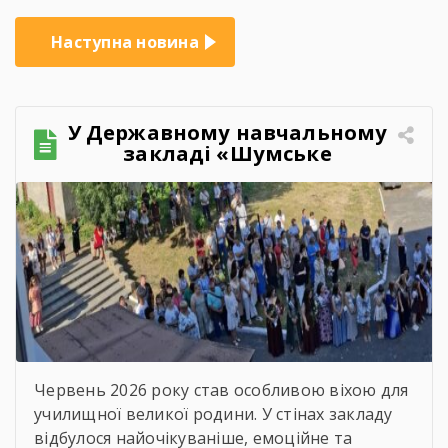
Наступна новина
У Державному навчальному
закладі «Шумське
професійно-технічне
училище» відбувся
зворушливий випускний
захід – 2026
Червень 2026 року став особливою віхою для
училищної великої родини. У стінах закладу
відбулося найочікуваніше, емоційне та