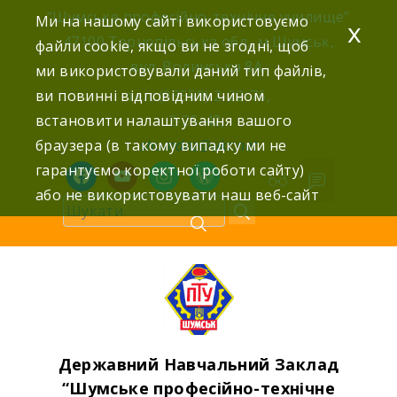
Skip
“Шумське професійно-технічне училище”
Ми на нашому сайті використовуємо
x
to
47100 Тернопільська обл., м.Шумськ,
файли cookie, якщо ви не згодні, щоб
content
вул. Волинська 8А,
ми використовували даний тип файлів,
ви повинні відповідним чином
тел: (03558) 2-22-76,
встановити налаштування вашого
2-25-42,
браузера (в такому випадку ми не
shumdnz@ukr.net
гарантуємо коректної роботи сайту)
facebook
youtube
instagram
wordpress
або не використовувати наш веб-сайт
Державний Навчальний Заклад
“Шумське професійно-технічне