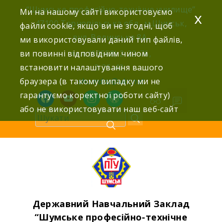
Skip
“Шумське професійно-технічне училище”
Ми на нашому сайті використовуємо
x
to
47100 Тернопільська обл., м.Шумськ,
файли cookie, якщо ви не згодні, щоб
content
вул. Волинська 8А,
ми використовували даний тип файлів,
ви повинні відповідним чином
тел: (03558) 2-22-76,
встановити налаштування вашого
2-25-42,
браузера (в такому випадку ми не
shumdnz@ukr.net
гарантуємо коректної роботи сайту)
facebook
youtube
instagram
wordpress
або не використовувати наш веб-сайт
Державний Навчальний Заклад
“Шумське професійно-технічне