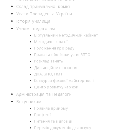
Склад приймальної комісії
Укази Президента України
Історія училища
Учням і педагогам
Віртуальний методичний кабінет
Методичні комісії
Положення про раду
Права та обов’язки учня ЗПТО
Розклад занять
Дистанційне навчання
ДПА, ЗНО, НМТ
Конкурси фахової майстерності
Центр розвитку кар’єри
Адміністрація та Педагоги
Вступникам
Правила прийому
Професії
Питання та відповіді
Перелік документів для вступу