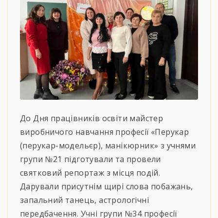
До Дня працівників освіти майстер
виробничого навчання професії «Перукар
(перукар-модельєр), манікюрник» з учнями
групи №21 підготували та провели
святковий репортаж з місця подій.
Дарували присутнім щирі слова побажань,
запальний танець, астрологічні
передбачення. Учні групи №34 професії