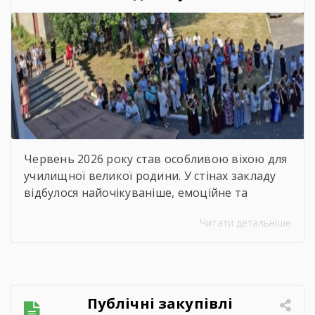
професійно-технічне
училище» відбувся
зворушливий випускний
захід – 2026
Червень 2026 року став особливою віхою для
училищної великої родини. У стінах закладу
відбулося найочікуваніше, емоційне та
неймовірно душевне свято — випускний.
Читати детальніше
Цього дня ми офіційно провели у доросле
життя покоління талановитих, сміливих та
цілеспрямованих молодих людей, які попри
всі виклики сьогодення впевнено йшли до
своєї мети. Урочиста подія розпочалася з
Публічні закупівлі
хвилини мовчання. Схиливши голови, […]