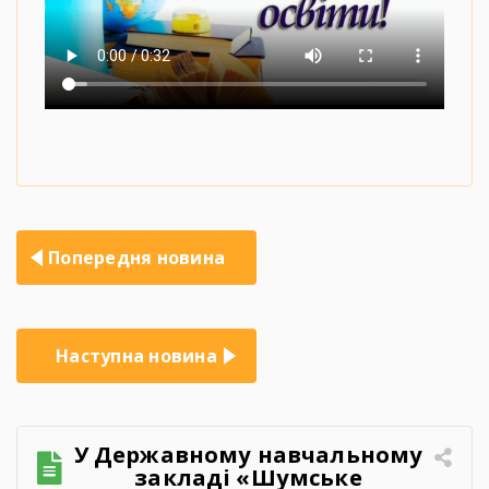
Навігація
Попередня новина
записів
Наступна новина
У Державному навчальному
закладі «Шумське