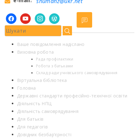
e-mail:
shumdnz@ukr.net
facebook
youtube
instagram
wordpress
Ваше повідомлення надіслано
Виховна робота
Рада профілактики
Робота з батьками
Склад ради учнівського самоврядування
Віртуальна бібліотека
Головна
Державні стандарти професійно-технічної освіти
Діяльність НПЦ
Діяльність самоврядування
Для батьків
Для педагогів
Довідник безбар’єрності