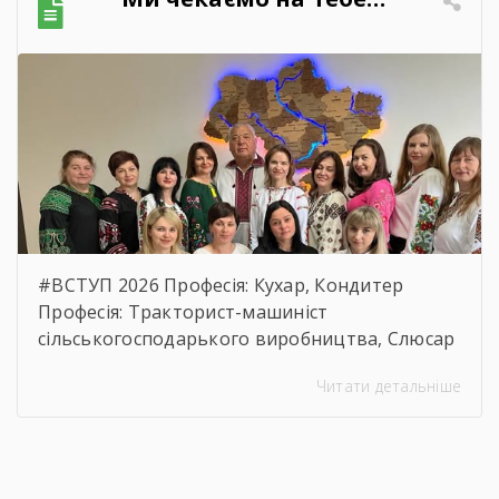
характеристик предмета закупівлі, розміру
бюджетного призначення, очікуваної
вартості предмета закупівлі.
https://drive.google.com/file/d/17o5bfQKAHYyixB
usp=sharing
#ВСТУП 2026 Професія: Кухар, Кондитер
Професія: Тракторист-машиніст
сільськогосподарького виробництва, Слюсар
з ремонту Сільськогосподарських машин та
Читати детальніше
устаткування, водій автотранспортних
засобів Професія: Муляр, Штукатур, Маляр
Професія: Перукар (перукар-модельєр),
Манікюрник.