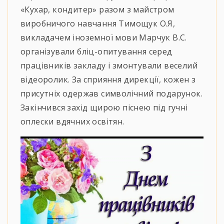
«Кухар, кондитер» разом з майстром
виробничого навчання Тимощук О.Я,
викладачем іноземної мови Марчук В.С.
організували бліц-опитування серед
працівників закладу і змонтували веселий
відеоролик. За сприяння дирекції, кожен з
присутніх одержав символічний подарунок.
Закінчився захід щирою піснею під гучні
оплески вдячних освітян.