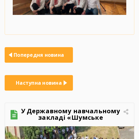
Навігація
Попередня новина
записів
Наступна новина
У Державному навчальному
закладі «Шумське
професійно-технічне
училище» відбувся
зворушливий випускний