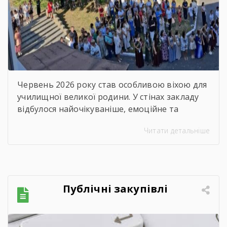
захід – 2026
Червень 2026 року став особливою віхою для
училищної великої родини. У стінах закладу
відбулося найочікуваніше, емоційне та
неймовірно душевне свято — випускний.
Читати детальніше
Цього дня ми офіційно провели у доросле
життя покоління талановитих, сміливих та
цілеспрямованих молодих людей, які попри
всі виклики сьогодення впевнено йшли до
своєї мети. Урочиста подія розпочалася з
Публічні закупівлі
хвилини мовчання. Схиливши голови, […]