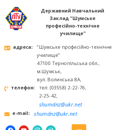
Державний Навчальний
Заклад “Шумське
професійно-технічне
училище”
aдресa:
“Шумське професійно-технічне
училище”
47100 Тернопільська обл.,
м.Шумськ,
вул. Волинська 8А,
телефон:
тел: (03558) 2-22-76,
2-25-42,
shumdnz@ukr.net
e-mail:
shumdnz@ukr.net
facebook
youtube
instagram
wordpress