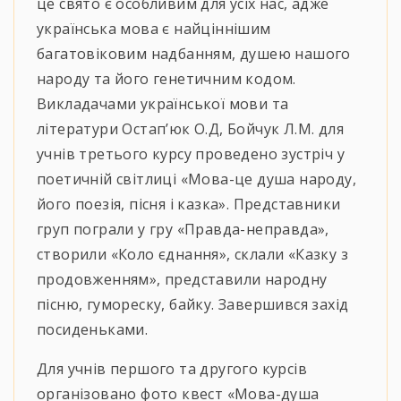
це свято є особливим для усіх нас, адже
українська мова є найціннішим
багатовіковим надбанням, душею нашого
народу та його генетичним кодом.
Викладачами української мови та
літератури Остап’юк О.Д, Бойчук Л.М. для
учнів третього курсу проведено зустріч у
поетичній світлиці «Мова-це душа народу,
його поезія, пісня і казка». Представники
груп пограли у гру «Правда-неправда»,
створили «Коло єднання», склали «Казку з
продовженням», представили народну
пісню, гумореску, байку. Завершився захід
посиденьками.
Для учнів першого та другого курсів
організовано фото квест «Мова-душа