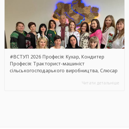
https://drive.google.com/file/d/17o5bfQKAHYyixB
usp=sharing
#ВСТУП 2026 Професія: Кухар, Кондитер
Професія: Тракторист-машиніст
сільськогосподарького виробництва, Слюсар
з ремонту Сільськогосподарських машин та
Читати детальніше
устаткування, водій автотранспортних
засобів Професія: Муляр, Штукатур, Маляр
Професія: Перукар (перукар-модельєр),
Манікюрник.