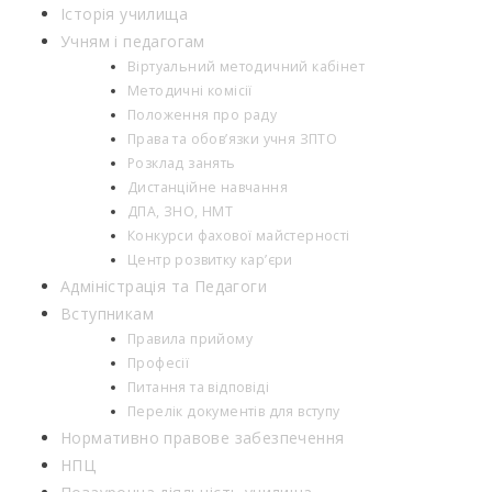
Історія училища
Учням і педагогам
Віртуальний методичний кабінет
Методичні комісії
Положення про раду
Права та обов’язки учня ЗПТО
Розклад занять
Дистанційне навчання
ДПА, ЗНО, НМТ
Конкурси фахової майстерності
Центр розвитку кар’єри
Адміністрація та Педагоги
Вступникам
Правила прийому
Професії
Питання та відповіді
Перелік документів для вступу
Нормативно правове забезпечення
НПЦ