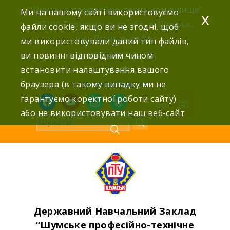
Skip
“Шумське професійно-технічне училище”
Ми на нашому сайті використовуємо
x
to
47100 Тернопільська обл., м.Шумськ,
файли cookie, якщо ви не згодні, щоб
content
вул. Волинська 8А,
ми використовували даний тип файлів,
ви повинні відповідним чином
тел: (03558) 2-22-76,
встановити налаштування вашого
2-25-42,
браузера (в такому випадку ми не
shumdnz@ukr.net
гарантуємо коректної роботи сайту)
facebook
youtube
instagram
wordpress
або не використовувати наш веб-сайт
Державний Навчальний Заклад
“Шумське професійно-технічне